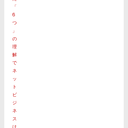
「
6
つ
」
の
理
解
で
ネ
ッ
ト
ビ
ジ
ネ
ス
は