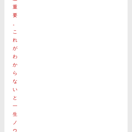
重
要
。
こ
れ
が
わ
か
ら
な
い
と
一
生
ノ
ウ