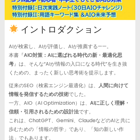
イントロダクション
AIが検索し、AIが評価し、AIが推薦する——。
本書『
AIO対策：AIに選ばれる時代の新・最適化思
考
』は、そんな“AIが情報の入口になる時代”を生き抜
くための、まったく新しい思考術を提示します。
従来のSEO（検索エンジン最適化）は、
人間に向けて
情報を発信するための技術
でした。
一方、AIO（AI Optimization）は、
AIに正しく理解・
信頼・引用されるための設計法
です。
これは、ChatGPT、Gemini、ClaudeなどのAIと共に
歩むための「情報の哲学」であり、「知の新しい作
法」でもあります。