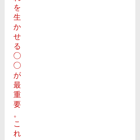
を
生
か
せ
る
◯
◯
が
最
重
要
。
こ
れ