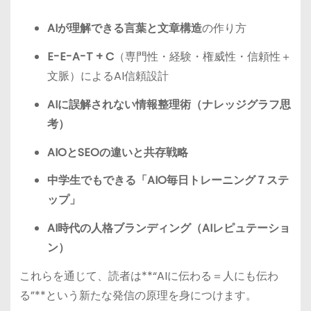
AIが理解できる言葉と文章構造
の作り方
E-E-A-T + C
（専門性・経験・権威性・信頼性＋
文脈）によるAI信頼設計
AIに誤解されない情報整理術（ナレッジグラフ思
考）
AIOとSEOの違いと共存戦略
中学生でもできる「AIO毎日トレーニング７ステ
ップ」
AI時代の人格ブランディング（AIレピュテーショ
ン）
これらを通じて、読者は**“AIに伝わる＝人にも伝わ
る”**という新たな発信の原理を身につけます。