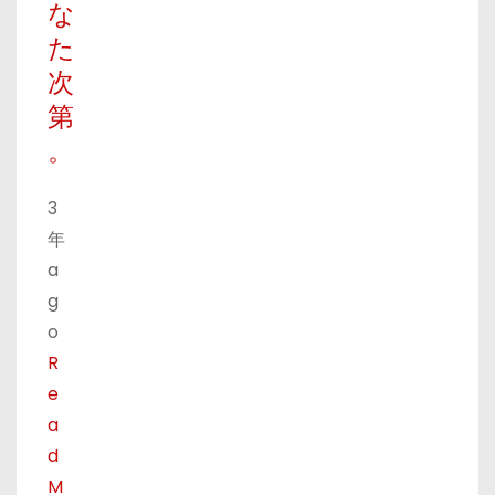
な
た
次
第
。
3
年
a
g
o
R
e
a
d
M