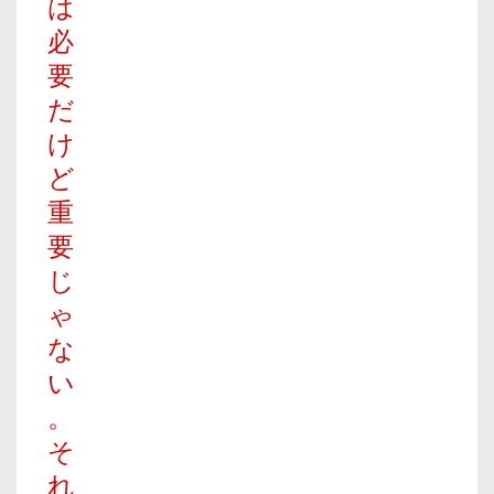
は
必
要
だ
け
ど
重
要
じ
ゃ
な
い
。
そ
れ