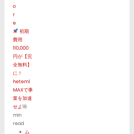
o
r
e
初期
費用
110,000
円が【完
全無料】
に！
heteml
MAXで事
業を加速
せよ
18
min
read
ム