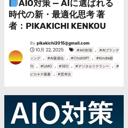
AIO対策 — AIに選ばれる
時代の新・最適化思考 著
者：PIKAKICHI KENKOU
By
pikakichi2015@gmail.com
10月 22, 2025
,
#AIO対策
#AIブランデ
,
,
,
ィング
#AI最適化
#ChatGPT
#Kindle新
,
,
,
,
刊
#LLMO
#SEO
#デジタルリテラシー
#
,
ピカキチ叢書
#思考法