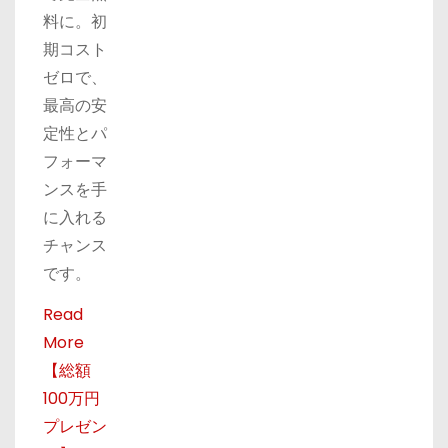
料に。初
期コスト
ゼロで、
最高の安
定性とパ
フォーマ
ンスを手
に入れる
チャンス
です。
Read
More
【総額
100万円
プレゼン