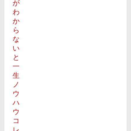
が
わ
か
ら
な
い
と
一
生
ノ
ウ
ハ
ウ
コ
レ