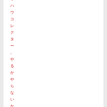
ハ
ウ
コ
レ
ク
タ
ー
。
や
る
か
や
ら
な
い
か