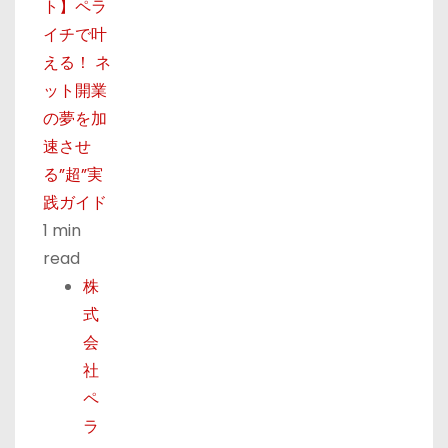
ト】ペラ
イチで叶
える！ ネ
ット開業
の夢を加
速させ
る”超”実
践ガイド
1 min
read
株
式
会
社
ペ
ラ