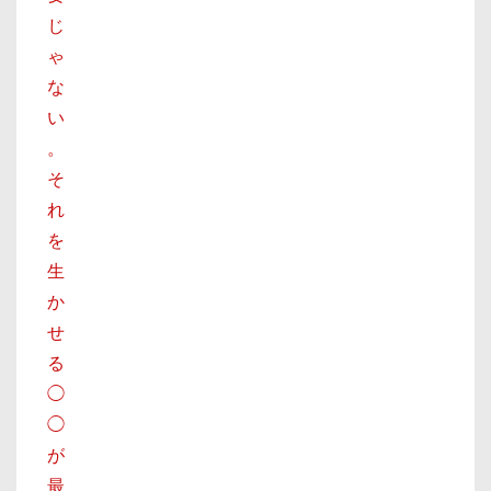
じ
ゃ
な
い
。
そ
れ
を
生
か
せ
る
◯
◯
が
最