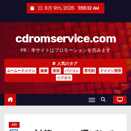
コ
日. 8月 9th, 2026
11:55:33 AM
ン
テ
ン
cdromservice.com
ツ
へ
PR：本サイトはプロモーションを含みます
ス
キ
人気のタグ
ッ
ムームードメイン
健康
美容
パソコン
育毛剤
ドメイン管理
プ
イクオス
AIO