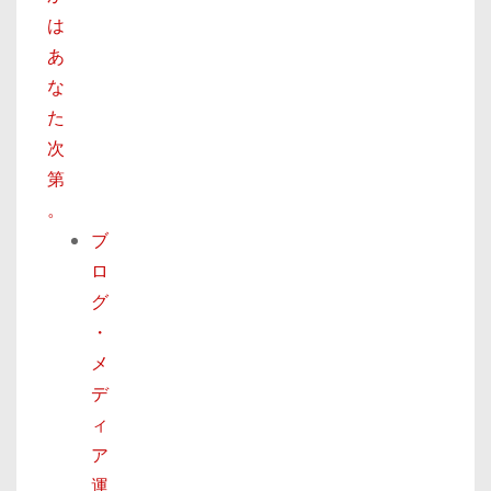
は
あ
な
た
次
第
。
ブ
ロ
グ
・
メ
デ
ィ
ア
運