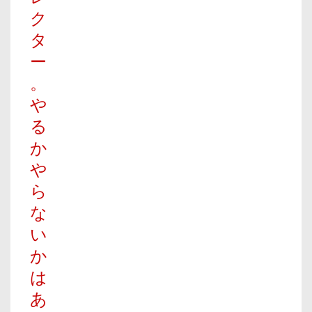
ク
タ
ー
。
や
る
か
や
ら
な
い
か
は
あ