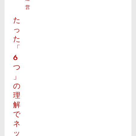
営
た
っ
た
「
6
つ
」
の
理
解
で
ネ
ッ