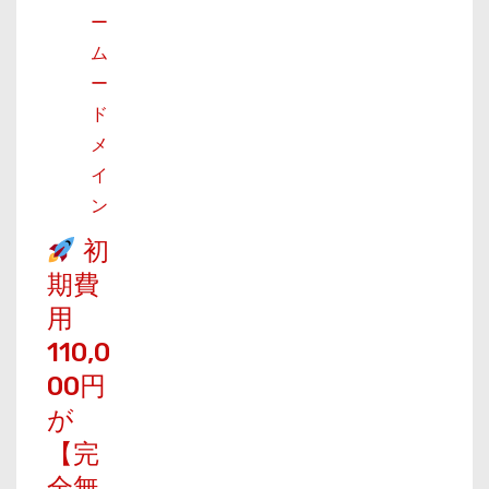
ー
ム
ー
ド
メ
イ
ン
初
期費
用
110,0
00円
が
【完
全無