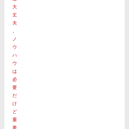
大
丈
夫
。
ノ
ウ
ハ
ウ
は
必
要
だ
け
ど
重
要