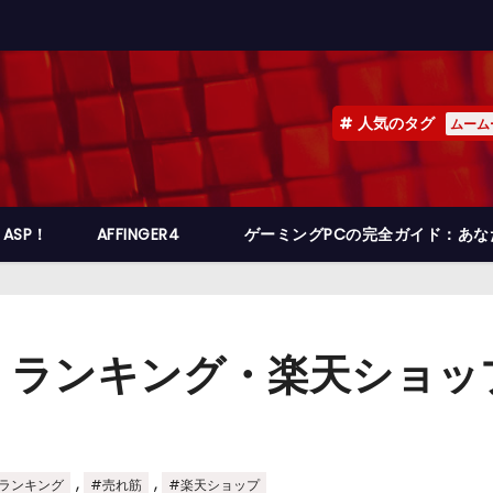
人気のタグ
ムーム
ASP！
AFFINGER4
ゲーミングPCの完全ガイド：あ
・ランキング・楽天ショッ
,
,
ランキング
#売れ筋
#楽天ショップ