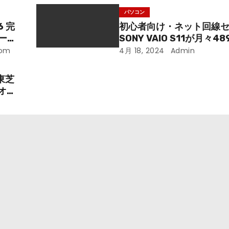
パソコン
6 完
初心者向け・ネット回線
ーミ
SONY VAIO S11が月々48
手に入
com
4月 18, 2024
Admin
東芝
オフ
です