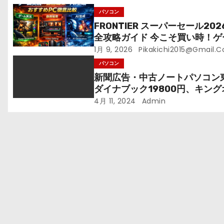
ン
パソコン
FRONTIER スーパーセール202
全攻略ガイド 今こそ買い時！ゲ
ングPC・高性能BTOを最安で
1月 9, 2026
Pikakichi2015@gmail.
れる方法
パソコン
新聞広告・中古ノートパソコン
ダイナブック19800円、キング
ィス付24800円、これは買い
4月 11, 2024
Admin
か？