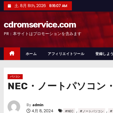
コ
土. 8月 8th, 2026
8:16:08 AM
ン
テ
cdromservice.com
ン
ツ
PR：本サイトはプロモーションを含みます
へ
ス
キ
ホーム
アフィリエイトツール
登録しよう
ッ
プ
パソコン
NEC・ノートパソコン
By
admin
4月 8, 2024
,
,
#NEC
#ノートパソコン
#