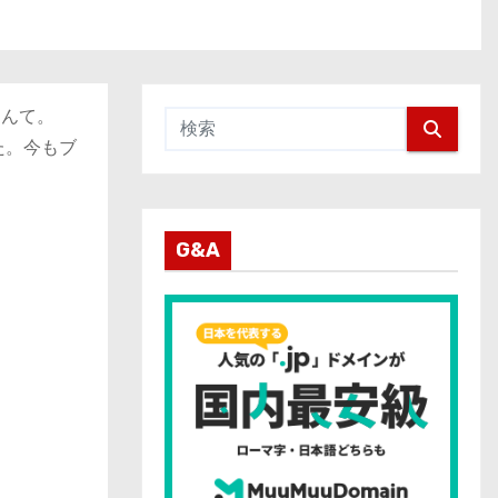
なんて。
た。今もブ
G&A