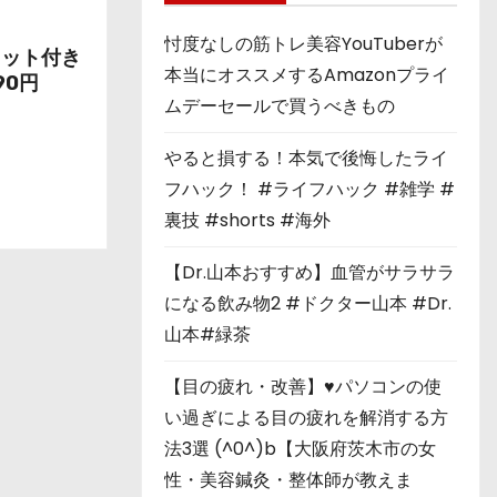
忖度なしの筋トレ美容YouTuberが
セット付き
本当にオススメするAmazonプライ
90円
ムデーセールで買うべきもの
やると損する！本気で後悔したライ
フハック！ #ライフハック #雑学 #
裏技 #shorts #海外
【Dr.山本おすすめ】血管がサラサラ
になる飲み物2 #ドクター山本 #Dr.
山本#緑茶
【目の疲れ・改善】♥パソコンの使
い過ぎによる目の疲れを解消する方
法3選 (^0^)b【大阪府茨木市の女
性・美容鍼灸・整体師が教えま