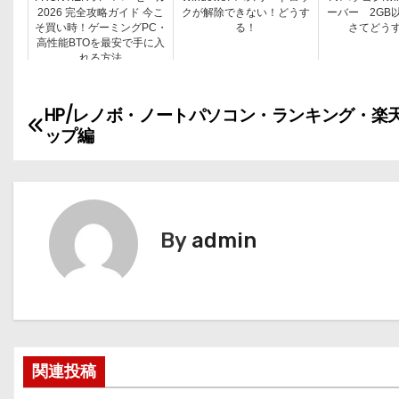
2026 完全攻略ガイド 今こ
クが解除できない！どうす
ーバー 2GB
そ買い時！ゲーミングPC・
る！
さてどう
高性能BTOを最安で手に入
れる方法
HP/レノボ・ノートパソコン・ランキング・楽
投
ップ編
稿
ナ
ビ
By
admin
ゲ
ー
シ
関連投稿
ョ