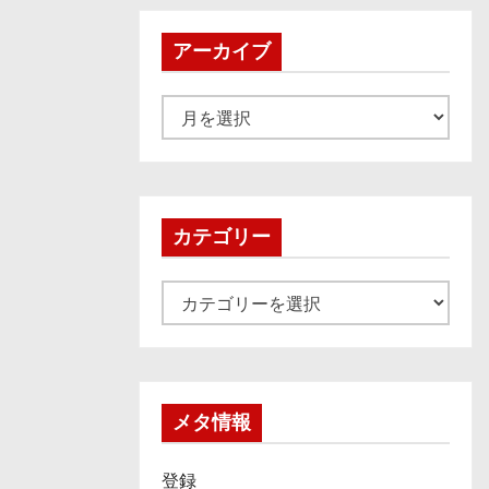
アーカイブ
ア
ー
カ
イ
ブ
カテゴリー
カ
テ
ゴ
リ
ー
メタ情報
登録