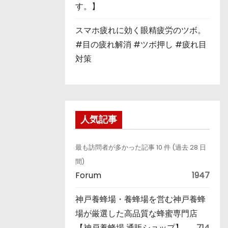
す。】
スマホ疲れに効く眼精疲労のツボ。
#目の疲れ解消 #ツボ押し #疲れ目
対策
人気記事
最も訪問者が多かった記事 10 件 (過去 28 日
間)
Forum
1947
神戸養蜂場・養蜂場を営む神戸養蜂
場が厳選した高品質な蜂蜜専門店
【神戸養蜂場 通販ショップ】
714