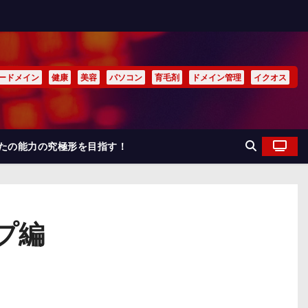
ードメイン
健康
美容
パソコン
育毛剤
ドメイン管理
イクオス
なたの能力の究極形を目指す！
プ編