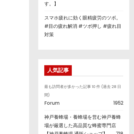
す。】
スマホ疲れに効く眼精疲労のツボ。
#目の疲れ解消 #ツボ押し #疲れ目
対策
人気記事
最も訪問者が多かった記事 10 件 (過去 28 日
間)
Forum
1952
神戸養蜂場・養蜂場を営む神戸養蜂
場が厳選した高品質な蜂蜜専門店
【神戸養蜂場 通販ショップ】
718