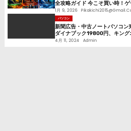
全攻略ガイド 今こそ買い時！ゲ
ングPC・高性能BTOを最安で
1月 9, 2026
Pikakichi2015@gmail.
れる方法
パソコン
新聞広告・中古ノートパソコン
ダイナブック19800円、キング
ィス付24800円、これは買い
4月 11, 2024
Admin
か？