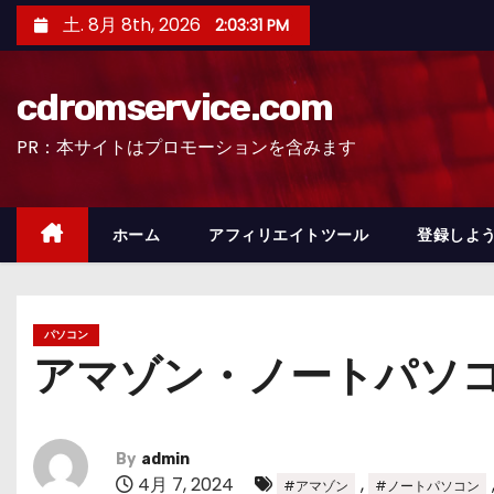
コ
土. 8月 8th, 2026
2:03:32 PM
ン
テ
cdromservice.com
ン
ツ
PR：本サイトはプロモーションを含みます
へ
ス
キ
ホーム
アフィリエイトツール
登録しよう
ッ
プ
パソコン
アマゾン・ノートパソ
By
admin
4月 7, 2024
,
#アマゾン
#ノートパソコン