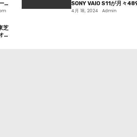
ーミ
SONY VAIO S11が月々48
手に入
com
4月 18, 2024
Admin
東芝
オフ
です