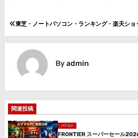
投
東芝・ノートパソコン・ランキング・楽天ショ
稿
ナ
ビ
By
admin
ゲ
ー
シ
関連投稿
ョ
ン
パソコン
FRONTIER スーパーセール202