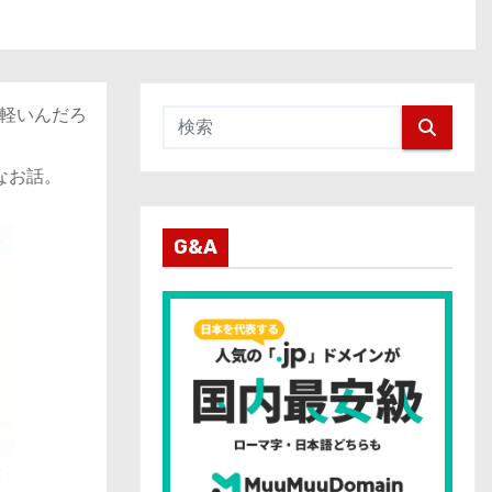
軽いんだろ
なお話。
G&A