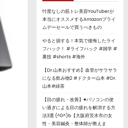
忖度なしの筋トレ美容YouTuberが
本当にオススメするAmazonプライ
ムデーセールで買うべきもの
やると損する！本気で後悔したライ
フハック！ #ライフハック #雑学 #
裏技 #shorts #海外
【Dr.山本おすすめ】血管がサラサラ
になる飲み物2 #ドクター山本 #Dr.
山本#緑茶
【目の疲れ・改善】♥パソコンの使
い過ぎによる目の疲れを解消する方
法3選 (^0^)b【大阪府茨木市の女
性・美容鍼灸・整体師が教えま