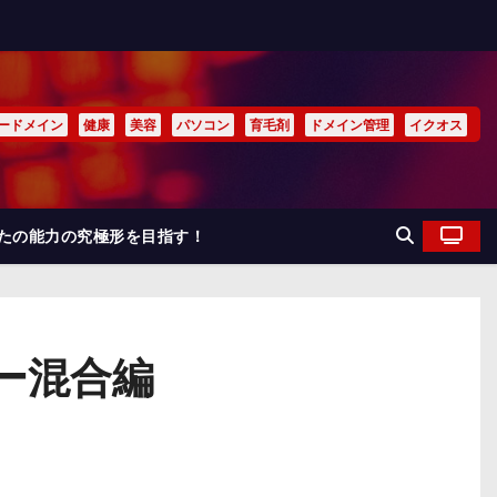
ードメイン
健康
美容
パソコン
育毛剤
ドメイン管理
イクオス
なたの能力の究極形を目指す！
ー混合編