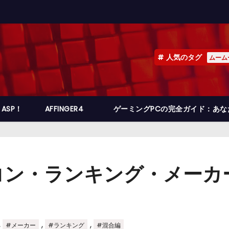
人気のタグ
ムーム
ASP！
AFFINGER4
ゲーミングPCの完全ガイド：あ
コン・ランキング・メーカ
,
,
,
#メーカー
#ランキング
#混合編