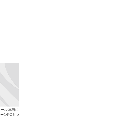
ール 本当に
ーンPCをつ
る