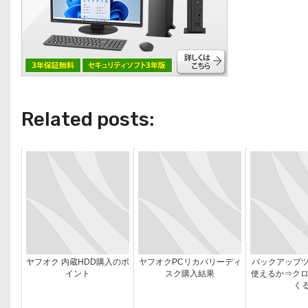
Related posts:
ヤフオク 内蔵HDD購入のポ
ヤフオクPCリカバリーディ
バックアップツ
イント
スク購入結果
使えるか⇒クロ
く