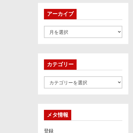
アーカイブ
ア
ー
カ
イ
ブ
カテゴリー
カ
テ
ゴ
リ
ー
メタ情報
登録