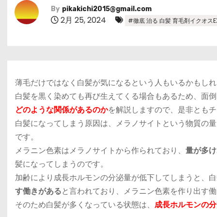
By
pikakichi2015@gmail.com
2月 25, 2024
#徹底 治る 白髪 育毛剤イクオスE
薄毛だけではなく
白髪が気になる
という人もいるかもしれ
白髪を黒く染めても再び生えてくる場合もあるため、面倒
どのような関係があるのか
を解説しますので、是非ともチ
白髪になってしまう原因
は、メラノサイトという物質の量
です。
メラニン色素はメラノサイトから作られており、
量が多け
髪になってしまうのです。
加齢により成長ホルモンの分泌量が低下してしまうと、白
す働きがある
と言われており、メラニン色素を作り出す働
そのため白髪が多くなっている状態は、
成長ホルモンの分