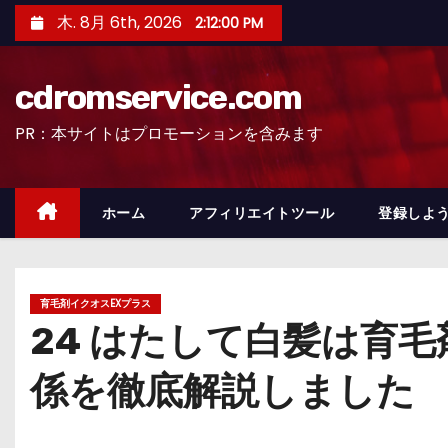
コ
木. 8月 6th, 2026
2:12:01 PM
ン
テ
cdromservice.com
ン
ツ
PR：本サイトはプロモーションを含みます
へ
ス
キ
ホーム
アフィリエイトツール
登録しよう
ッ
プ
育毛剤イクオスEXプラス
24 はたして白髪は育
係を徹底解説しました