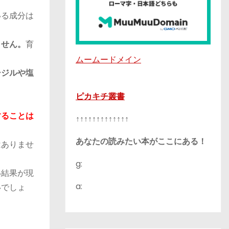
いる成分は
ません。
育
ムームードメイン
シジルや塩
ピカキチ叢書
することは
↑↑↑↑↑↑↑↑↑↑↑↑↑
あなたの読みたい本がここにある！
はありませ
g:
い結果が現
a:
いでしょ