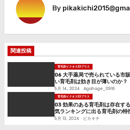
ビ
By
pikakichi2015@gma
ゲ
ー
シ
関連投稿
ョ
ン
育毛剤イクオスEXプラス
06 大手薬局で売られている市
い育毛剤は効き目が薄いのか？
5月 14, 2024
Agahage_0916
育毛剤イクオスEXプラス
03 効果のある育毛剤は存在す
気ランキングに出る育毛剤の特
5月 13, 2024
ピカキチ