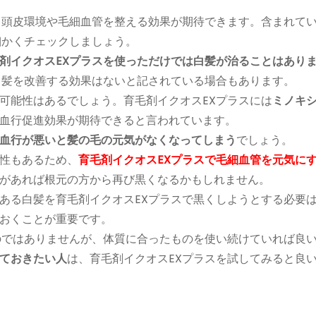
、頭皮環境や毛細血管を整える効果が期待できます。含まれて
細かくチェックしましょう。
剤イクオスEXプラスを使っただけでは白髪が治ることはあり
白髪を改善する効果はないと記されている場合もあります。
可能性はあるでしょう。育毛剤イクオスEXプラスには
ミノキ
血行促進効果が期待できると言われています。
血行が悪いと髪の毛の元気がなくなってしまう
でしょう。
性もあるため、
育毛剤イクオスEXプラスで毛細血管を元気に
があれば根元の方から再び黒くなるかもしれません。
ある白髪を育毛剤イクオスEXプラスで黒くしようとする必要
おくことが重要です。
のではありませんが、体質に合ったものを使い続けていれば良
ておきたい人
は、育毛剤イクオスEXプラスを試してみると良