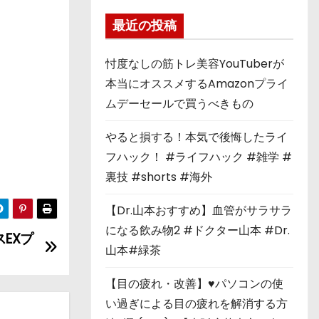
最近の投稿
忖度なしの筋トレ美容YouTuberが
本当にオススメするAmazonプライ
ムデーセールで買うべきもの
やると損する！本気で後悔したライ
フハック！ #ライフハック #雑学 #
裏技 #shorts #海外
【Dr.山本おすすめ】血管がサラサラ
になる飲み物2 #ドクター山本 #Dr.
EXプ
山本#緑茶
【目の疲れ・改善】♥パソコンの使
い過ぎによる目の疲れを解消する方