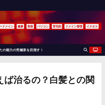
ードメイン
健康
美容
パソコン
育毛剤
ドメイン管理
イクオス
なたの能力の究極形を目指す！
使えば治るの？白髪との関