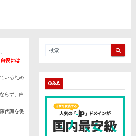
か。
と白髪には
ているため
G&A
ならず、白
陳代謝を促