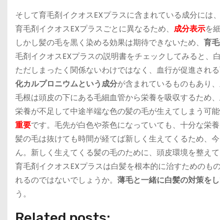
そして育毛剤イクオスEXプラスに含まれている成分には
育毛剤イクオスEXプラスごとに異なるため、
成分表示
を
しかし髪の毛を黒く染める効果は期待できないため、
育毛
毛剤イクオスEXプラスの説明書をチェックしてみると、
ただしまったく関係ないわけではなく、血行が促進される
化カルプロニウムという成分
が含まれているものもあり、
毛根は頭皮の下にある毛細血管から栄養を吸収するため、
栄養が不足して中途半端な色の髪の毛が生えてしまう可能
重要
です。毛先が白色や茶色になっていても、十分な栄養
髪の毛は抜けても時間が経てば新しく生えてくるため、今
ん。
新しく生えてくる髪の毛のために、頭皮環境を整えて
育毛剤イクオスEXプラスは白髪を根本的に治すためのも
れるのではないでしょうか。
薄毛と一緒に白髪の対策をし
う。
Related posts: