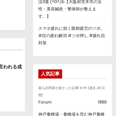
法3選 (^0^)b【大阪府茨木市の女
性・美容鍼灸・整体師が教えま
す。】
スマホ疲れに効く眼精疲労のツボ。
#目の疲れ解消 #ツボ押し #疲れ目
対策
と言われる成
人気記事
最も訪問者が多かった記事 10 件 (過去 28 日
間)
Forum
1986
神戸養蜂場・養蜂場を営む神戸養蜂