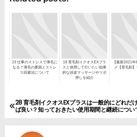
23 仕事のストレスで薄毛に
19 育毛剤イクオスEXプラ
【最新2021
なる？薄毛の要因とストレ
スと併用して行いたい効果
メ【育毛剤】
ス回避法について
的な頭皮マッサージやツボ
押しを紹介
28 育毛剤イクオスEXプラスは一般的にどれだ
投
ば良い？知っておきたい使用期間と継続につい
稿
ナ