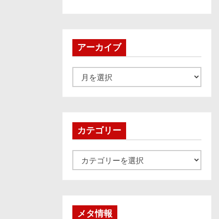
アーカイブ
ア
ー
カ
イ
ブ
カテゴリー
カ
テ
ゴ
リ
ー
メタ情報