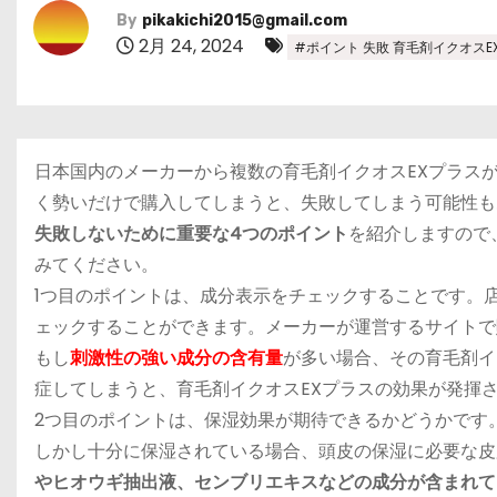
By
pikakichi2015@gmail.com
2月 24, 2024
#ポイント 失敗 育毛剤イクオスE
日本国内のメーカーから複数の
育毛剤イクオスEXプラス
く勢いだけで購入してしまうと、失敗してしまう可能性も
失敗しないために重要な4つのポイント
を紹介しますので
みてください。
1つ目のポイントは、
成分表示をチェックする
ことです。
ェックすることができます。メーカーが運営するサイトで
もし
刺激性の強い成分の含有量
が多い場合、その育毛剤イ
症してしまうと、育毛剤イクオスEXプラスの効果が発揮
2つ目のポイントは、
保湿効果が期待できるかどうか
です
しかし十分に保湿されている場合、頭皮の保湿に必要な皮
やヒオウギ抽出液、センブリエキスなどの成分が含まれて