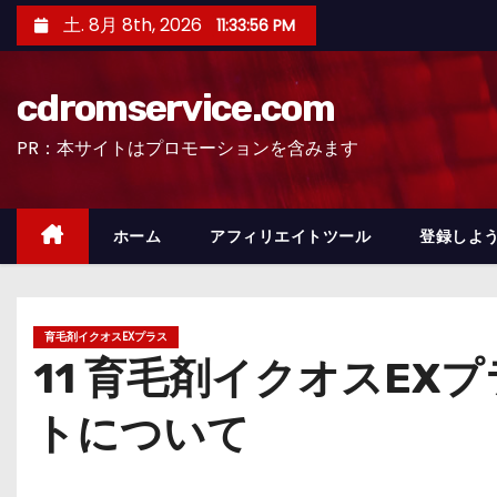
コ
土. 8月 8th, 2026
11:33:57 PM
ン
テ
cdromservice.com
ン
ツ
PR：本サイトはプロモーションを含みます
へ
ス
キ
ホーム
アフィリエイトツール
登録しよう
ッ
プ
育毛剤イクオスEXプラス
11 育毛剤イクオスE
トについて