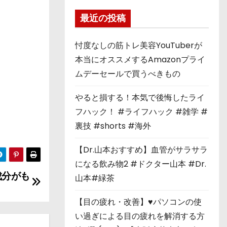
最近の投稿
忖度なしの筋トレ美容YouTuberが
本当にオススメするAmazonプライ
ムデーセールで買うべきもの
やると損する！本気で後悔したライ
フハック！ #ライフハック #雑学 #
裏技 #shorts #海外
【Dr.山本おすすめ】血管がサラサラ
になる飲み物2 #ドクター山本 #Dr.
成分がも
山本#緑茶
【目の疲れ・改善】♥パソコンの使
い過ぎによる目の疲れを解消する方