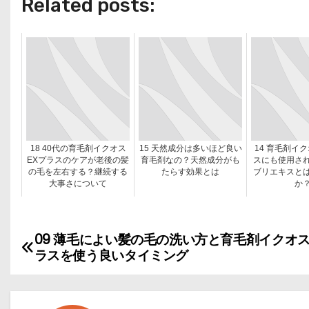
Related posts:
18 40代の育毛剤イクオス
15 天然成分は多いほど良い
14 育毛剤イ
EXプラスのケアが老後の髪
育毛剤なの？天然成分がも
スにも使用さ
の毛を左右する？継続する
たらす効果とは
ブリエキスと
大事さについて
か
09 薄毛によい髪の毛の洗い方と育毛剤イクオス
投
ラスを使う良いタイミング
稿
ナ