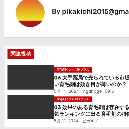
ビ
By
pikakichi2015@gma
ゲ
ー
シ
関連投稿
ョ
ン
育毛剤イクオスEXプラス
06 大手薬局で売られている市
い育毛剤は効き目が薄いのか？
5月 14, 2024
Agahage_0916
育毛剤イクオスEXプラス
03 効果のある育毛剤は存在す
気ランキングに出る育毛剤の特
5月 13, 2024
ピカキチ