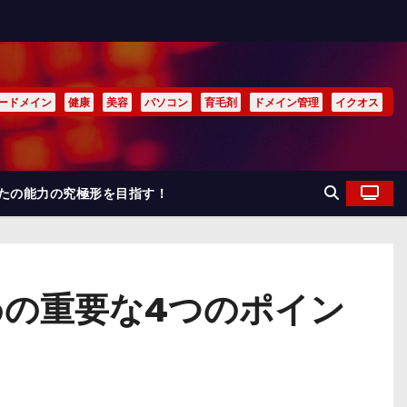
ードメイン
健康
美容
パソコン
育毛剤
ドメイン管理
イクオス
なたの能力の究極形を目指す！
めの重要な4つのポイン