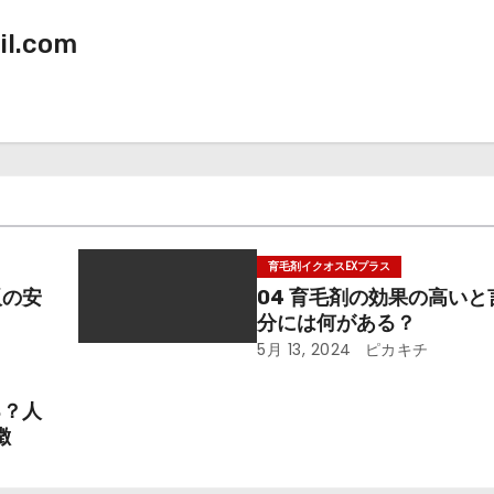
il.com
育毛剤イクオスEXプラス
販の安
04 育毛剤の効果の高い
分には何がある？
5月 13, 2024
ピカキチ
る？人
徴