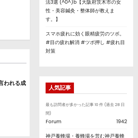
法3選 (^0^)b【大阪府茨木市の女
性・美容鍼灸・整体師が教えま
す。】
スマホ疲れに効く眼精疲労のツボ。
#目の疲れ解消 #ツボ押し #疲れ目
対策
と言われる成
人気記事
最も訪問者が多かった記事 10 件 (過去 28 日
間)
Forum
1942
神戸養蜂場・養蜂場を営む神戸養蜂