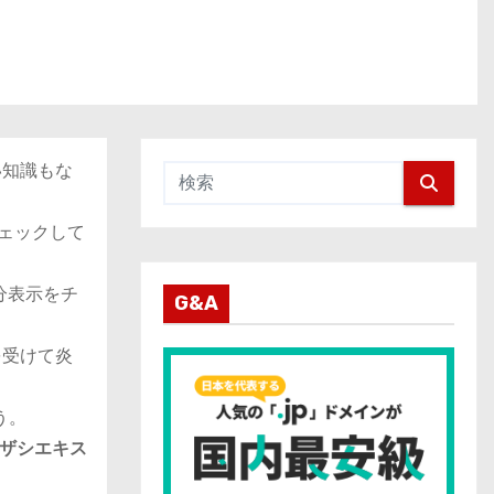
い知識もな
ェックして
分表示をチ
G&A
を受けて炎
う。
ザシエキス