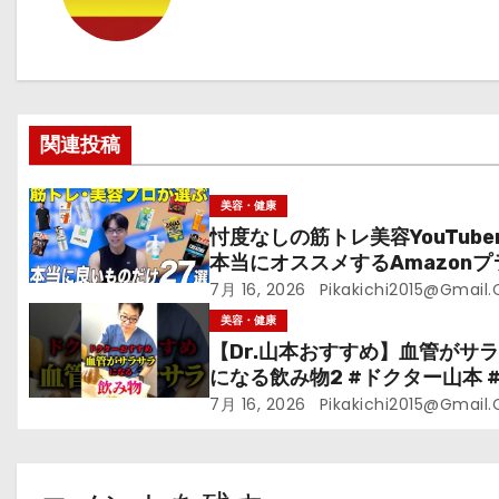
ゲ
ー
シ
関連投稿
ョ
ン
美容・健康
忖度なしの筋トレ美容YouTube
本当にオススメするAmazonプ
ムデーセールで買うべきもの
7月 16, 2026
Pikakichi2015@gmail
美容・健康
【Dr.山本おすすめ】血管がサ
になる飲み物2 #ドクター山本 #D
山本#緑茶
7月 16, 2026
Pikakichi2015@gmail