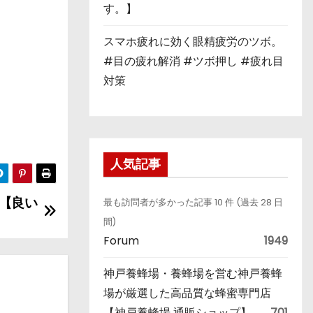
す。】
スマホ疲れに効く眼精疲労のツボ。
#目の疲れ解消 #ツボ押し #疲れ目
対策
人気記事
【良い
最も訪問者が多かった記事 10 件 (過去 28 日
間)
Forum
1949
神戸養蜂場・養蜂場を営む神戸養蜂
場が厳選した高品質な蜂蜜専門店
【神戸養蜂場 通販ショップ】
701