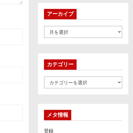
アーカイブ
ア
ー
カ
イ
ブ
カテゴリー
カ
テ
ゴ
リ
ー
メタ情報
登録