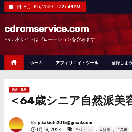
コ
日. 8月 9th, 2026
12:27:47 PM
ン
テ
cdromservice.com
ン
ツ
PR：本サイトはプロモーションを含みます
へ
ス
キ
ホーム
アフィリエイトツール
登録しよう
ッ
プ
美容・健康
＜64歳シニア自然派美
By
pikakichi2015@gmail.com
1月 19, 2024
,
,
#パソコン
#健康
#美容