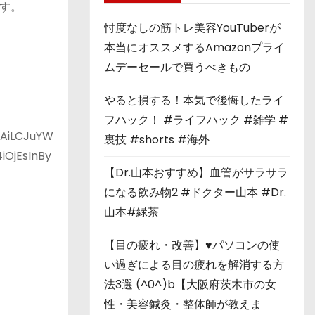
す。
忖度なしの筋トレ美容YouTuberが
本当にオススメするAmazonプライ
ムデーセールで買うべきもの
やると損する！本気で後悔したライ
フハック！ #ライフハック #雑学 #
DAiLCJuYW
裏技 #shorts #海外
iOjEsInBy
【Dr.山本おすすめ】血管がサラサラ
になる飲み物2 #ドクター山本 #Dr.
山本#緑茶
【目の疲れ・改善】♥パソコンの使
い過ぎによる目の疲れを解消する方
法3選 (^0^)b【大阪府茨木市の女
性・美容鍼灸・整体師が教えま