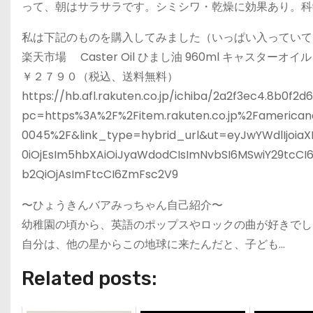
って、朝はサラサラです。シミシワ・乾燥に効果あり。科
私は下記のものを購入してみました（いっぱい入っていて
楽天市場 Caster Oil ひまし油 960ml キャスターオイル
￥２７９０（税込、送料無料）
https://hb.afl.rakuten.co.jp/ichiba/2a2f3ec4.8b0f2
pc=https%3A%2F%2Fitem.rakuten.co.jp%2Famerica
0045%2F&link_type=hybrid_url&ut=eyJwYWdlIjoiaX
0iOjEsIm5hbXAiOiJyaWdodCIsImNvbSI6MSwiY29tcCI6I
b2QiOjAsImFtcCI6ZmFsc2V9
〜ひょうきんバアみっちゃん自己紹介〜
幼稚園の頃から、英語のポップスやロックの曲が好きでし
自分は、他の星からこの地球に来たんだと、子ども…
Related posts: