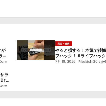
美容・健康
rが
やると損する！本気で後
ライ
フハック！ #ライフハック 
裏技 #shorts #海外
.com
7月 16, 2026
Pikakichi2015@
ラサラ
r.
.com