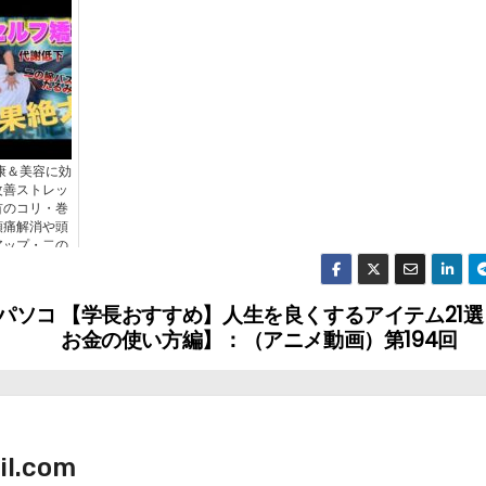
康＆美容に効
改善ストレッ
首のコリ・巻
頭痛解消や頭
アップ・二の
たるみまで改
♡
いパソコ
【学長おすすめ】人生を良くするアイテム21選
お金の使い方編】：（アニメ動画）第194回
il.com