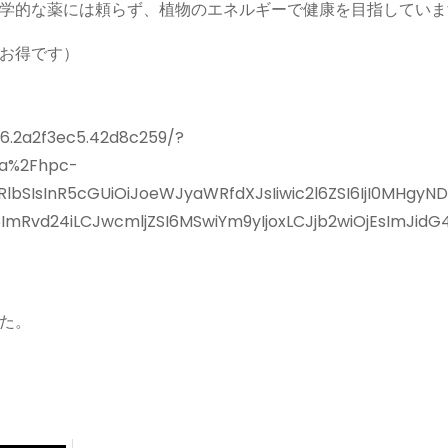
学的な薬には頼らず、植物のエネルギーで健康を目指していま
お得です）
d66.2a2f3ec5.42d8c259/?
na%2Fhpc-
RlbSIsInR5cGUiOiJoeWJyaWRfdXJsIiwic2l6ZSI6IjI0MHgyN
mRvd24iLCJwcmljZSI6MSwiYm9yIjoxLCJjb2wiOjEsImJidG4
た。