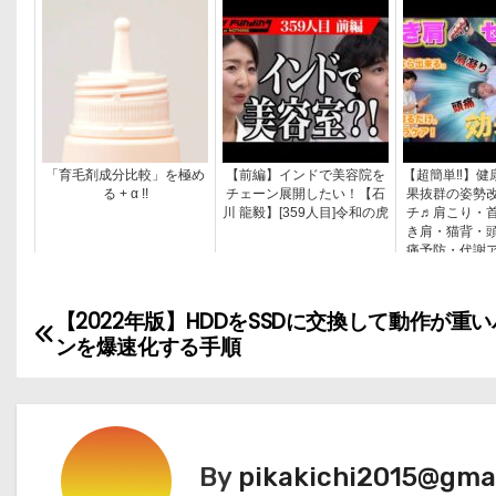
「育毛剤成分比較」を極め
【前編】インドで美容院を
【超簡単‼】健
る + α !!
チェーン展開したい！【石
果抜群の姿勢
川 龍毅】[359人目]令和の虎
チ♬肩こり・
き肩・猫背・
痛予防・代謝
腕＆バストの
善
【2022年版】HDDをSSDに交換して動作が重
投
ンを爆速化する手順
稿
ナ
ビ
By
pikakichi2015@gma