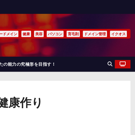
ードメイン
健康
美容
パソコン
育毛剤
ドメイン管理
イクオス
なたの能力の究極形を目指す！
健康作り