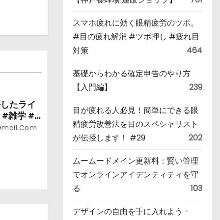
スマホ疲れに効く眼精疲労のツボ。
#目の疲れ解消 #ツボ押し #疲れ目
対策
464
基礎からわかる確定申告のやり方
【入門編】
239
悔したライ
目が疲れる人必見！簡単にできる眼
#雑学 #
精疲労改善法を目のスペシャリスト
gmail.com
が伝授します！ #29
202
ムームードメイン更新料：賢い管理
でオンラインアイデンティティを守
る
103
デザインの自由を手に入れよう -