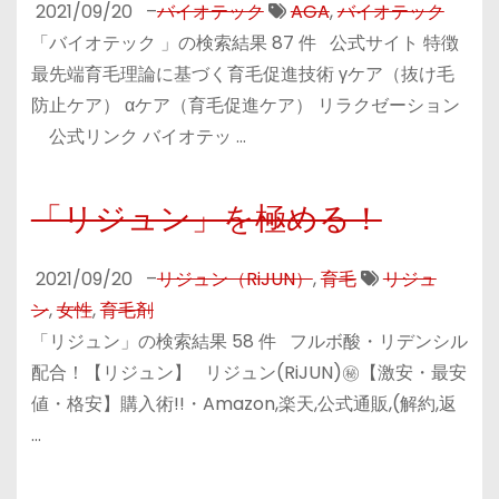
2021/09/20
–
バイオテック
AGA
,
バイオテック
「バイオテック 」の検索結果 87 件 公式サイト 特徴
最先端育毛理論に基づく育毛促進技術 γケア（抜け毛
防止ケア） αケア（育毛促進ケア） リラクゼーション
公式リンク バイオテッ …
「リジュン」を極める！
2021/09/20
–
リジュン（RiJUN）
,
育毛
リジュ
ン
,
女性
,
育毛剤
「リジュン」の検索結果 58 件 フルボ酸・リデンシル
配合！【リジュン】 リジュン(RiJUN)㊙【激安・最安
値・格安】購入術!!・Amazon,楽天,公式通販,(解約,返
…