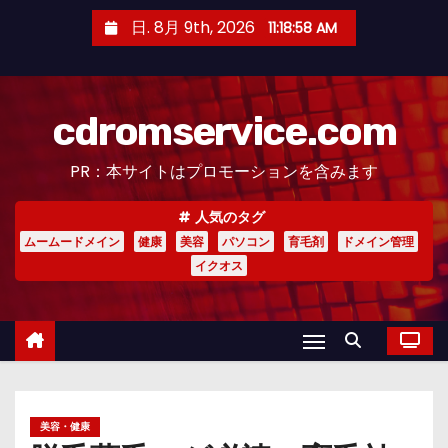
コ
日. 8月 9th, 2026
11:18:59 AM
ン
テ
ン
cdromservice.com
ツ
へ
PR：本サイトはプロモーションを含みます
ス
キ
人気のタグ
ッ
ムームードメイン
健康
美容
パソコン
育毛剤
ドメイン管理
プ
イクオス
美容・健康