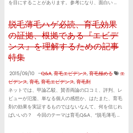
を目にすることがあります。参考になり、面白い …
脱毛薄毛ハゲ必読、育毛効果
の証拠、根拠である『エビデ
ンス』を理解するための記事
特集
2015/09/10
–
Q&A
,
育毛エビデンス
,
育毛極める
エ
ビデンス
,
育毛
,
育毛エビデンス
,
育毛剤
ネットでは、甲論乙駁、賛否両論の口コミ、評判、レ
ビューが氾濫、単なる個人の感想か、はたまた、育毛
剤の効果を実証するものではないなんて、何を信じれ
ばいいの？ 今回のテーマは育毛Q&A、“脱毛薄毛 …