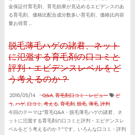
金保証付育毛剤、育毛効果が見込めるエビデンスのあ
る育毛剤、価格比配合成分数多い育毛剤、価格比内容
量お得育 …
脱毛薄毛ハゲの諸君、ネット
に氾濫する育毛剤の口コミと
評判・エビデンスレベルをど
う考えるのか？
2016/05/14
–
Q&A
,
育毛剤口コミ・レビュー
ど
う
,
ハゲ
,
口コミ
,
考える
,
育毛剤
,
脱毛
,
薄毛
,
評判
今回のテーマは“育毛Q&A・脱毛薄毛ハゲの諸君、ネ
ットに氾濫する育毛剤の口コミと評判・エビデンスレ
ベルをどう考えるのか？”です。いろんな口コミ・評判