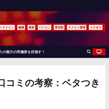
ードメイン
健康
美容
パソコン
育毛剤
ドメイン管理
イクオス
なたの能力の究極形を目指す！
ー口コミの考察：ベタつき