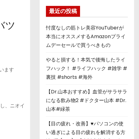
最近の投稿
バツ
忖度なしの筋トレ美容YouTuberが
本当にオススメするAmazonプライ
ムデーセールで買うべきもの
やると損する！本気で後悔したライ
フハック！ #ライフハック #雑学 #
います
裏技 #shorts #海外
【Dr.山本おすすめ】血管がサラサラ
になる飲み物2 #ドクター山本 #Dr.
なし、ニオイ
山本#緑茶
【目の疲れ・改善】♥パソコンの使
い過ぎによる目の疲れを解消する方