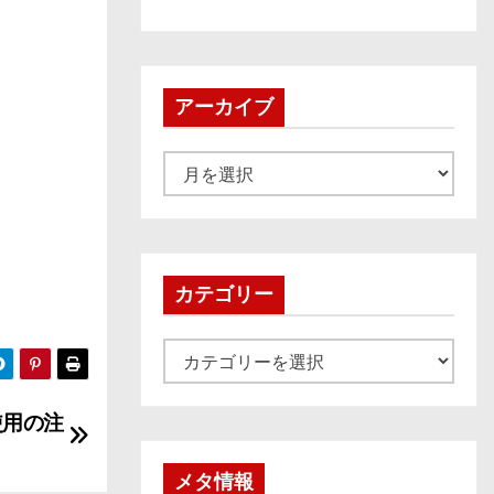
アーカイブ
ア
ー
カ
イ
ブ
カテゴリー
カ
テ
ゴ
使用の注
リ
ー
メタ情報