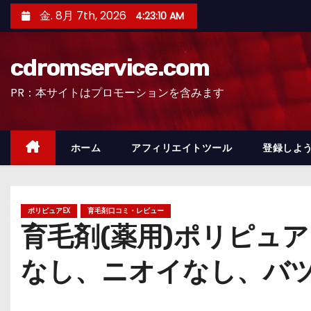
コ
金. 8月 7th, 2026
4:23:11 AM
ン
テ
cdromservice.com
ン
ツ
PR：本サイトはプロモーションを含みます
へ
ス
キ
ホーム
アフィリエイトツール
登録しよう
ッ
プ
ポリピュアEX
育毛剤口コミ・レビュー
育毛剤(薬用)ポリピュ
なし、ニオイなし、バツ