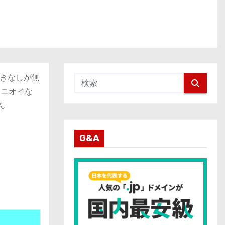
きなしが無
、ニオイな
ん
G&A