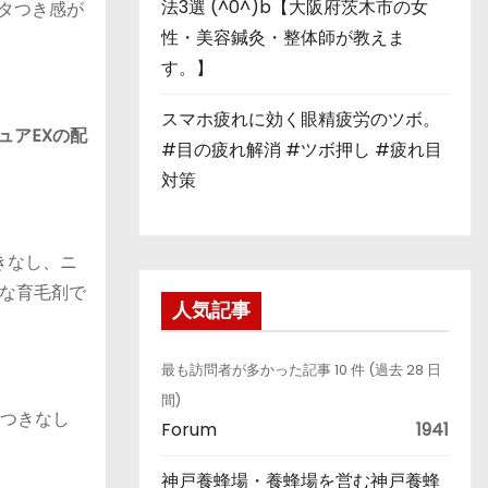
法3選 (^0^)b【大阪府茨木市の女
タつき感が
性・美容鍼灸・整体師が教えま
す。】
スマホ疲れに効く眼精疲労のツボ。
ュアEXの配
#目の疲れ解消 #ツボ押し #疲れ目
対策
きなし、ニ
な育毛剤で
人気記事
最も訪問者が多かった記事 10 件 (過去 28 日
間)
タつきなし
Forum
1941
神戸養蜂場・養蜂場を営む神戸養蜂