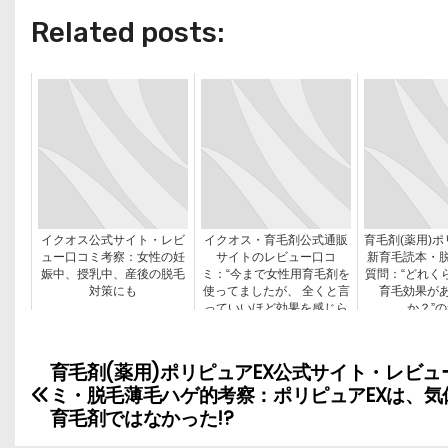
Related posts:
イクオス公式サイト・レビ
イクオス・育毛剤公式通販
育毛剤(薬用)ポ
ュー口コミ考察：女性の妊
サイトのレビュー口コ
新育毛読本・
娠中、授乳中、産後の脱毛
ミ：“今まで女性用育毛剤を
質問：“どれく
対策にも
使ってましたが、 全くと言
育毛効果が
っていいほど効果を感じら
か？”
れず・・”の考察
育毛剤(薬用)ポリピュアEX公式サイト・レビュ
投
ミ・脱毛薄毛ハゲ的考察：ポリピュアEXは、気
稿
育毛剤ではなかった!?