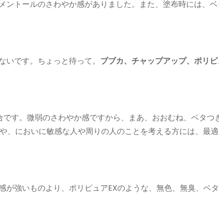
、メントールのさわやか感がありました。また、塗布時には、ベ
れないです。ちょっと待って。
ブブカ、チャップアップ、ポリピ
配合です。微弱のさわやか感ですから、まあ、おおむね、ベタつ
や、においに敏感な人や周りの人のことを考える方には、最適
膚感が強いものより、ポリピュアEXのような、無色、無臭、ベ