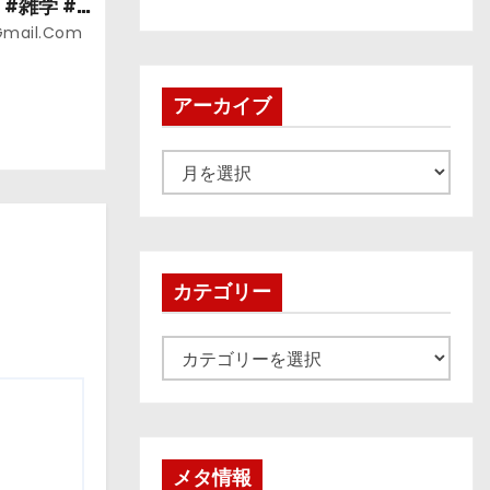
#雑学 #
gmail.com
アーカイブ
ア
ー
カ
イ
ブ
カテゴリー
カ
テ
ゴ
リ
ー
メタ情報