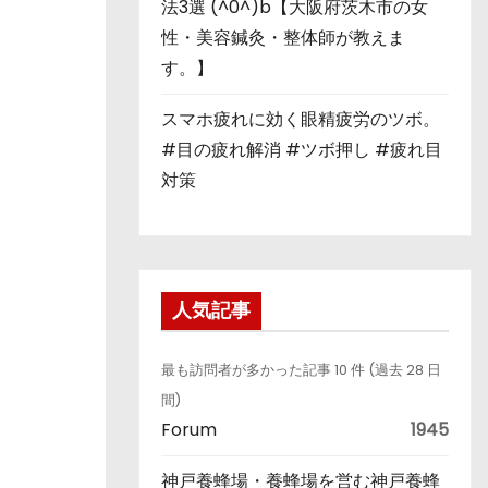
法3選 (^0^)b【大阪府茨木市の女
性・美容鍼灸・整体師が教えま
す。】
スマホ疲れに効く眼精疲労のツボ。
#目の疲れ解消 #ツボ押し #疲れ目
対策
人気記事
最も訪問者が多かった記事 10 件 (過去 28 日
間)
Forum
1945
神戸養蜂場・養蜂場を営む神戸養蜂