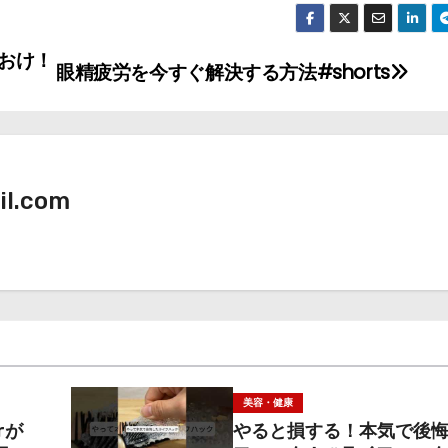
おけ！
眼精疲労を今すぐ解決する方法#shorts
il.com
美容・健康
rが
やると損する！本気で後