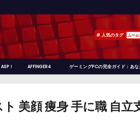
人気のタグ
ムーム
ASP！
AFFINGER4
ゲーミングPCの完全ガイド：あ
ト 美顔 痩身 手に職 自立