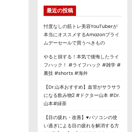
最近の投稿
忖度なしの筋トレ美容YouTuberが
本当にオススメするAmazonプライ
ムデーセールで買うべきもの
やると損する！本気で後悔したライ
フハック！ #ライフハック #雑学 #
裏技 #shorts #海外
【Dr.山本おすすめ】血管がサラサラ
になる飲み物2 #ドクター山本 #Dr.
山本#緑茶
【目の疲れ・改善】♥パソコンの使
い過ぎによる目の疲れを解消する方