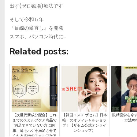
出す(ゼロ磁場)療法です
そして令和５年
『目線の癖直し』を開発
スマホ、パソコン時代に…
Related posts:
【次世代新成分配合】これ
【韓国コスメ ザセム】日本
眼精疲労を今
までのスカルプケア商品で
唯一のオフィシャルショッ
方法#sh
満足できていない方に朗
プ！【ザセム公式オンライ
報、薄毛ハゲを満足させて
ンショップ】
くれる本物のスカルプケア