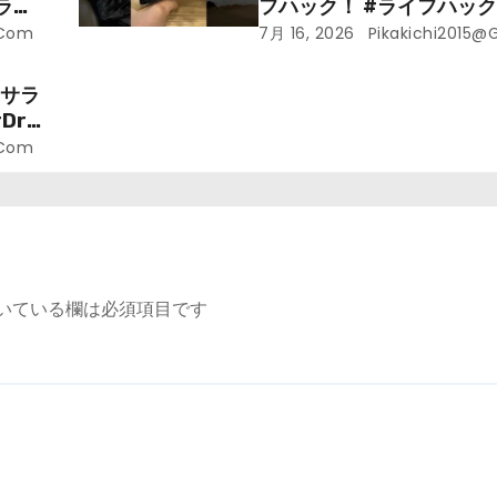
ライ
フハック！ #ライフハック 
裏技 #shorts #海外
.com
7月 16, 2026
Pikakichi2015@
ラサラ
r.
.com
いている欄は必須項目です