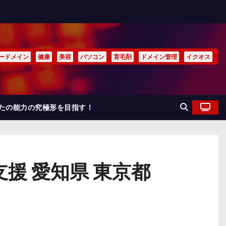
ードメイン
健康
美容
パソコン
育毛剤
ドメイン管理
イクオス
なたの能力の究極形を目指す！
支援 愛知県 東京都