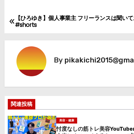
あらわる！！！
【ひろゆき】個人事業主 フリーランスは聞いて
投
#shorts
稿
ナ
ビ
By
pikakichi2015@gma
ゲ
ー
シ
関連投稿
ョ
ン
美容・健康
忖度なしの筋トレ美容YouTube