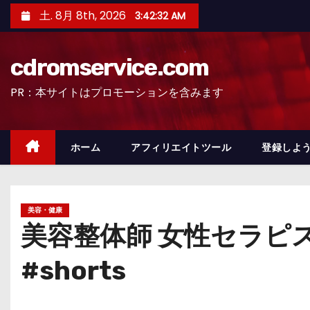
コ
土. 8月 8th, 2026
3:42:33 AM
ン
テ
cdromservice.com
ン
ツ
PR：本サイトはプロモーションを含みます
へ
ス
キ
ホーム
アフィリエイトツール
登録しよう
ッ
プ
美容・健康
美容整体師 女性セラピス
#shorts