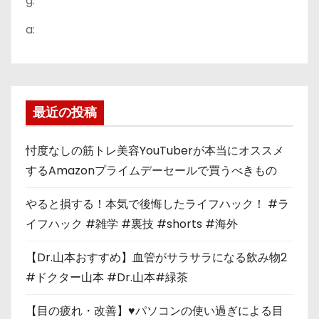
g:
a:
最近の投稿
忖度なしの筋トレ美容YouTuberが本当にオススメ
するAmazonプライムデーセールで買うべきもの
やると損する！本気で後悔したライフハック！ #ラ
イフハック #雑学 #裏技 #shorts #海外
【Dr.山本おすすめ】血管がサラサラになる飲み物2
#ドクター山本 #Dr.山本#緑茶
【目の疲れ・改善】♥パソコンの使い過ぎによる目