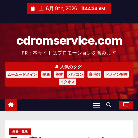
コ
土. 8月 8th, 2026
11:44:35 AM
ン
テ
ン
cdromservice.com
ツ
へ
PR：本サイトはプロモーションを含みます
ス
キ
人気のタグ
ッ
ムームードメイン
健康
美容
パソコン
育毛剤
ドメイン管理
プ
イクオス
美容・健康