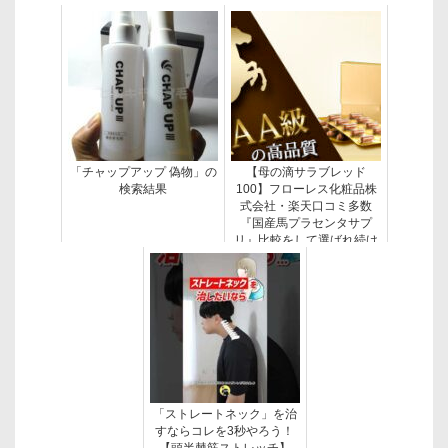
「チャップアップ 偽物」の
【母の滴サラブレッド
検索結果
100】フローレス化粧品株
式会社・楽天口コミ多数
『国産馬プラセンタサプ
リ』比較をして選ばれ続け
る
「ストレートネック」を治
すならコレを3秒やろう！
【頭半棘筋ストレッチ】