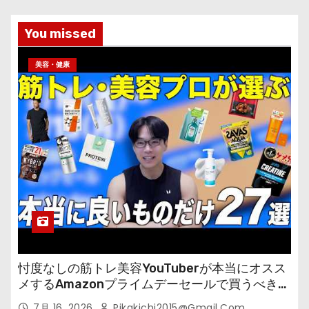
You missed
美容・健康
忖度なしの筋トレ美容YouTuberが本当にオスス
メするAmazonプライムデーセールで買うべきも
の
7月 16, 2026
Pikakichi2015@gmail.com