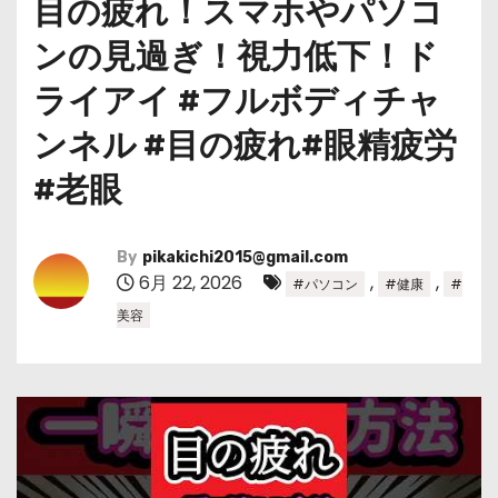
目の疲れ！スマホやパソコ
ンの見過ぎ！視力低下！ド
ライアイ #フルボディチャ
ンネル #目の疲れ#眼精疲労
#老眼
By
pikakichi2015@gmail.com
6月 22, 2026
,
,
#パソコン
#健康
#
美容