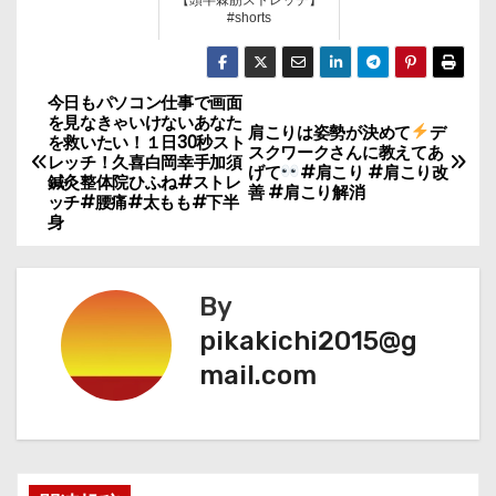
#shorts
今日もパソコン仕事で画面
投
を見なきゃいけないあなた
肩こりは姿勢が決めて
デ
を救いたい！１日30秒スト
稿
スクワークさんに教えてあ
レッチ！久喜白岡幸手加須
げて
#肩こり #肩こり改
鍼灸整体院ひふね#ストレ
善 #肩こり解消
ナ
ッチ#腰痛#太もも#下半
身
ビ
ゲ
By
pikakichi2015@g
ー
mail.com
シ
ョ
ン