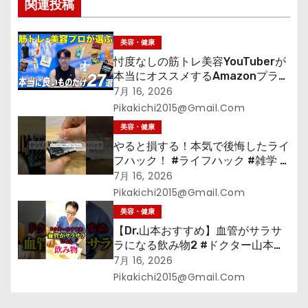
関連投稿
美容・健康
忖度なしの筋トレ美容YouTuberが
本当にオススメするAmazonプライ
ムデーセールで買うべきもの
7月 16, 2026
Pikakichi2015@gmail.com
美容・健康
やると損する！本気で後悔したライ
フハック！ #ライフハック #雑学 #
裏技 #shorts #海外
7月 16, 2026
Pikakichi2015@gmail.com
美容・健康
【Dr.山本おすすめ】血管がサラサ
ラになる飲み物2 #ドクター山本
#Dr.山本#緑茶
7月 16, 2026
Pikakichi2015@gmail.com