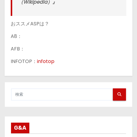
（Wikipedia）』
おススメASPは？
A8：
AFB：
INFOTOP：
infotop
G&A