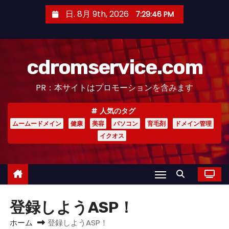
コ
日. 8月 9th, 2026
7:29:47 PM
ン
テ
ン
cdromservice.com
ツ
へ
PR：本サイトはプロモーションを含みます
ス
キ
人気のタグ
ッ
ムームードメイン
健康
美容
パソコン
育毛剤
ドメイン管理
プ
イクオス
登録しようASP！
ホーム
登録しようASP！