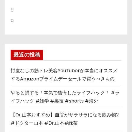
g:
a:
最近の投稿
忖度なしの筋トレ美容YouTuberが本当にオススメ
するAmazonプライムデーセールで買うべきもの
やると損する！本気で後悔したライフハック！ #ラ
イフハック #雑学 #裏技 #shorts #海外
【Dr.山本おすすめ】血管がサラサラになる飲み物2
#ドクター山本 #Dr.山本#緑茶