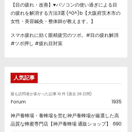
【目の疲れ・改善】♥パソコンの使い過ぎによる目
の疲れを解消する方法3選 (^0^)b【大阪府茨木市の
女性・美容鍼灸・整体師が教えます。】
スマホ疲れに効く眼精疲労のツボ。#目の疲れ解消
#ツボ押し #疲れ目対策
人気記事
最も訪問者が多かった記事 10 件 (過去 28 日間)
Forum
1935
神戸養蜂場・養蜂場を営む神戸養蜂場が厳選した高
品質な蜂蜜専門店【神戸養蜂場 通販ショップ】
690