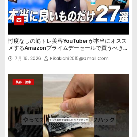
忖度なしの筋トレ美容YouTuberが本当にオスス
メするAmazonプライムデーセールで買うべきも
の
7月 16, 2026
Pikakichi2015@gmail.com
美容・健康