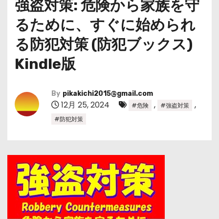
強盗対策: 危険から家族を守
るために、すぐに始められ
る防犯対策 (防犯ブックス)
Kindle版
By
pikakichi2015@gmail.com
12月 25, 2024
,
,
#危険
#強盗対策
#防犯対策