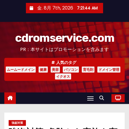
コ
金. 8月 7th, 2026
7:21:45 AM
ン
テ
ン
cdromservice.com
ツ
へ
PR：本サイトはプロモーションを含みます
ス
キ
人気のタグ
ッ
ムームードメイン
健康
美容
パソコン
育毛剤
ドメイン管理
プ
イクオス
強盗対策