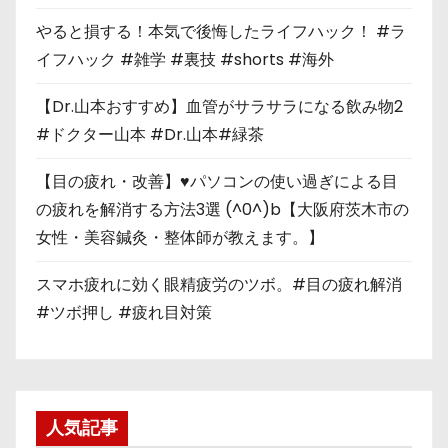
やると損する！本気で後悔したライフハック！ #ラ
イフハック #雑学 #裏技 #shorts #海外
【Dr.山本おすすめ】血管がサラサラになる飲み物2
#ドクター山本 #Dr.山本#緑茶
【目の疲れ・改善】♥パソコンの使い過ぎによる目
の疲れを解消する方法3選 (^0^)b【大阪府茨木市の
女性・美容鍼灸・整体師が教えます。】
スマホ疲れに効く眼精疲労のツボ。#目の疲れ解消
#ツボ押し #疲れ目対策
人気記事