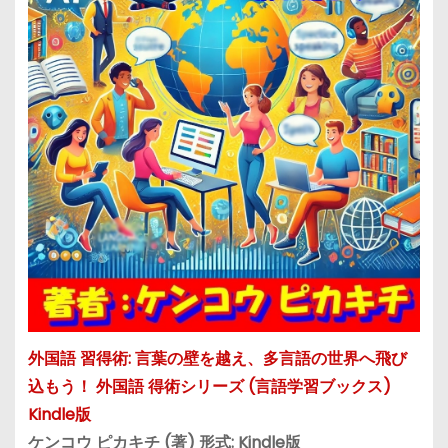
外国語 習得術: 言葉の壁を越え、多言語の世界へ飛び
込もう！ 外国語 得術シリーズ (言語学習ブックス)
Kindle版
ケンコウ ピカキチ (著) 形式: Kindle版