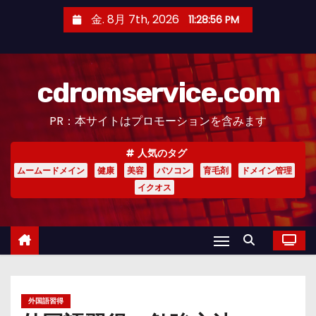
コ
金. 8月 7th, 2026
11:28:58 PM
ン
テ
ン
cdromservice.com
ツ
へ
PR：本サイトはプロモーションを含みます
ス
キ
人気のタグ
ッ
ムームードメイン
健康
美容
パソコン
育毛剤
ドメイン管理
プ
イクオス
外国語習得