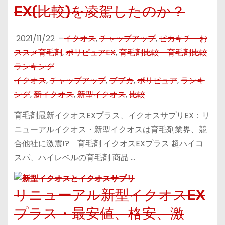
EX(比較)を凌駕したのか？
2021/11/22
–
イクオス
,
チャップアップ
,
ピカキチ・お
ススメ育毛剤
,
ポリピュアEX
,
育毛剤比較・育毛剤比較
ランキング
イクオス
,
チャップアップ
,
ブブカ
,
ポリピュア
,
ランキ
ング
,
新イクオス
,
新型イクオス
,
比較
育毛剤最新イクオスEXプラス、イクオスサプリEX：リ
ニューアルイクオス・新型イクオスは育毛剤業界、競
合他社に激震!? 育毛剤 イクオスEXプラス 超ハイコ
スパ、ハイレベルの育毛剤 商品 …
リニューアル新型イクオスEX
プラス・最安値、格安、激