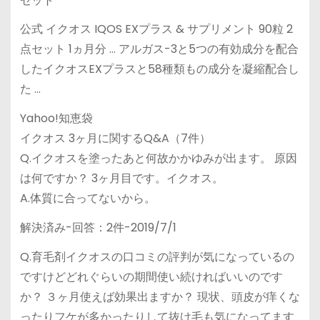
セット
公式 イクオス IQOS EXプラス & サプリメント 90粒 2
点セット 1ヵ月分 … アルガス-3と5つの有効成分を配合
したイクオスEXプラスと58種類もの成分を凝縮配合し
た …
Yahoo!知恵袋
イクオス 3ヶ月に関するQ&A（7件）
Q.イクオスを塗ったあと何故かかゆみが出ます。 原因
は何ですか？ 3ヶ月目です。イクオス。
A.体質に合ってないから。
解決済み-回答：2件-2019/7/1
Q.育毛剤イクオスの口コミの評判が気になっているの
ですけどどれぐらいの期間使い続ければいいのです
か？ ３ヶ月使えば効果出ますか？ 現状、頭皮が痒くな
ったりフケが多かったりして抜け毛も気になってます