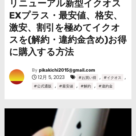
リニューアル新型イクオス
EXプラス・最安値、格安、
激安、割引を極めてイクオ
スを(解約・違約金含め)お得
に購入する方法
By
pikakichi2015@gmail.com
12月 5, 2023
,
,
#お買い得
#イクオス
,
,
,
#公式通販
#最安値
#解約
#違約金