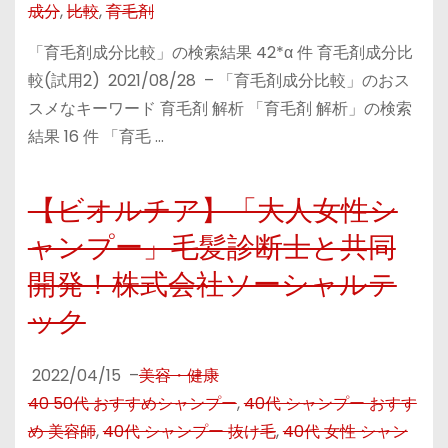
成分
,
比較
,
育毛剤
「育毛剤成分比較」の検索結果 42*α 件 育毛剤成分比
較(試用2) 2021/08/28 – 「育毛剤成分比較」のおス
スメなキーワード 育毛剤 解析 「育毛剤 解析」の検索
結果 16 件 「育毛 …
【ビオルチア】「大人女性シ
ャンプー」毛髪診断士と共同
開発！株式会社ソーシャルテ
ック
2022/04/15
–
美容・健康
40 50代 おすすめシャンプー
,
40代 シャンプー おすす
め 美容師
,
40代 シャンプー 抜け毛
,
40代 女性 シャン