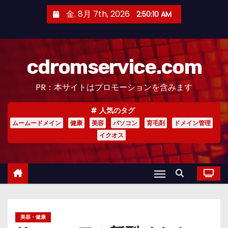
コ
金. 8月 7th, 2026
2:50:12 AM
ン
テ
ン
cdromservice.com
ツ
へ
PR：本サイトはプロモーションを含みます
ス
キ
人気のタグ
ッ
ムームードメイン
健康
美容
パソコン
育毛剤
ドメイン管理
プ
イクオス
美容・健康