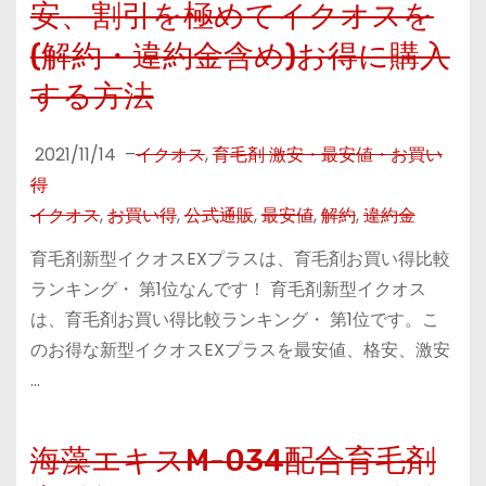
安、割引を極めてイクオスを
(解約・違約金含め)お得に購入
する方法
2021/11/14
–
イクオス
,
育毛剤 激安・最安値・お買い
得
イクオス
,
お買い得
,
公式通販
,
最安値
,
解約
,
違約金
育毛剤新型イクオスEXプラスは、育毛剤お買い得比較
ランキング・ 第1位なんです！ 育毛剤新型イクオス
は、育毛剤お買い得比較ランキング・ 第1位です。こ
のお得な新型イクオスEXプラスを最安値、格安、激安
…
海藻エキスM-034配合育毛剤