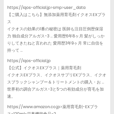
https://iqos-official.jp>smp>user_data
【ご購入はこちら】無添加薬用育毛剤イクオスEXプラ
ス
イクオスの効果の1番の秘密は 医師も注目圧倒歴保湿
力 独自成分アルガス-3 … 愛用歴6年8ヶ月 髪がしっか
りしてきたねと言われた 愛用歴3年9ヶ月 常に自信を
持って …
https://iqos-official.jp
【公式】イクオスEXプラス｜薬用育毛剤
イクオスEXプラス、イクオスサプリEXプラス、イクオ
スブラックシャンプー＆トリートメントの購入・お …
世界初の調合アルガス-3と5つの有効成分が育毛を加
速。
https://www.amazon.co.jp>薬用育毛剤-EXプラ
ス-120ml-栄養機能食品-2…