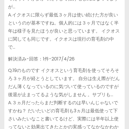
が…
A.イクオスに限らず最低３ヶ月は使い続けた方が良い
というのが基本ですね。個人的には３ヶ月ではなく半
年は様子を見たほうが良いと思っています。 イクオス
に関しても同じです。イクオスは現行の育毛剤の中
で…
解決済み-回答：1件-2017/4/26
Q.19のものです イクオスという育毛剤を使ってそろそ
ろ３ヶ月が経とうとしています。 自分は生え際がだん
だん薄くなっているのに気づいて使っているのですが
後退が止まってるような気がしません 。サプリも…
A.３ヵ月だったらまだ判断するのは早いんじゃないで
すかね？ だいたいどの育毛剤も3ヵ月は最低使って下
さいみたいなこと書いてるけど、実際には半年以上使
ってないと効果出てきたとかの実感ってなかなかわか