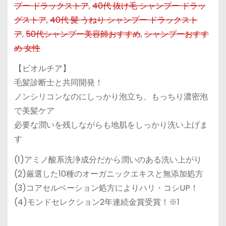
プー ドラックストア
,
40代 抜け毛 シャンプー ドラッ
グストア
,
40代 髪 うねり シャンプー ドラックスト
ア
,
50代シャンプー美容師おすすめ
,
シャンプーおすす
め 女性
【ビオルチア】
毛髪診断士と共同開発！
ノンシリコンなのにしっかり泡立ち、もっちり濃密泡
で美髪ケア
必要な潤いを残しながらも地肌をしっかり洗い上げま
す
(1)アミノ酸系洗浄成分だから潤いのある洗い上がり
(2)厳選した10種のオーガニックエキスと無添加処方
(3)コアセルベーション処方によりハリ・コシUP！
(4)モンドセレクション2年連続金賞受賞！※1