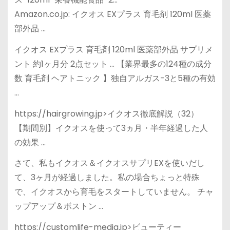
Amazon.co.jp: イクオス EXプラス 育毛剤 120ml 医薬
部外品 …
イクオス EXプラス 育毛剤 120ml 医薬部外品 サプリメ
ント 約1ヶ月分 2点セット … 【業界最多の124種の成分
数 育毛剤 ヘアトニック 】独自アルガス-3と5種の有効
…
https://hairgrowing.jp>イクオス徹底解説（32）
【期間別】イクオスを使って3ヵ月・半年経過した人
の効果 …
さて、私もイクオス＆イクオスサプリEXを使いだし
て、3ヶ月が経過しました。私の場合ちょっと特殊
で、イクオスから育毛をスタートしていません。 チャ
ップアップ＆ボストン …
https://customlife-media.jp>ビューティー