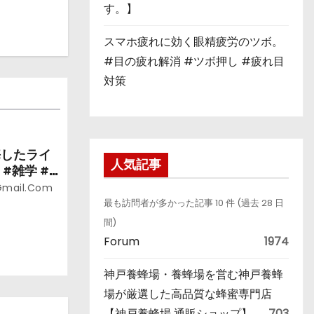
す。】
スマホ疲れに効く眼精疲労のツボ。
#目の疲れ解消 #ツボ押し #疲れ目
対策
悔したライ
人気記事
#雑学 #
gmail.com
最も訪問者が多かった記事 10 件 (過去 28 日
間)
Forum
1974
神戸養蜂場・養蜂場を営む神戸養蜂
場が厳選した高品質な蜂蜜専門店
【神戸養蜂場 通販ショップ】
703