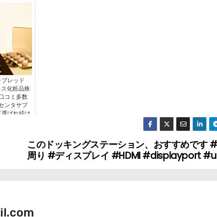
ラブレッド
レス化粧品株
口コミ多数
センタサプ
て選ばれ続け
このドッキングステーション、おすすめです 
周り #ディスプレイ #HDMI #displayport #u
il.com