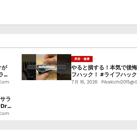
美容・健康
rが
やると損する！本気で後
ライ
フハック！ #ライフハック 
裏技 #shorts #海外
.com
7月 16, 2026
Pikakichi2015@
ラサラ
r.
.com