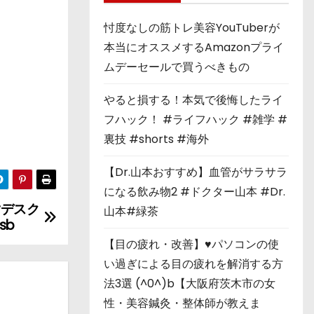
忖度なしの筋トレ美容YouTuberが
本当にオススメするAmazonプライ
ムデーセールで買うべきもの
やると損する！本気で後悔したライ
フハック！ #ライフハック #雑学 #
裏技 #shorts #海外
【Dr.山本おすすめ】血管がサラサラ
になる飲み物2 #ドクター山本 #Dr.
#デスク
山本#緑茶
sb
【目の疲れ・改善】♥パソコンの使
い過ぎによる目の疲れを解消する方
法3選 (^0^)b【大阪府茨木市の女
性・美容鍼灸・整体師が教えま