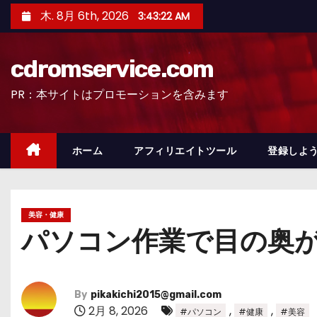
コ
木. 8月 6th, 2026
3:43:23 AM
ン
テ
cdromservice.com
ン
ツ
PR：本サイトはプロモーションを含みます
へ
ス
キ
ホーム
アフィリエイトツール
登録しよう
ッ
プ
美容・健康
パソコン作業で目の奥
By
pikakichi2015@gmail.com
2月 8, 2026
,
,
#パソコン
#健康
#美容