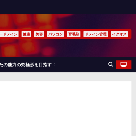
ードメイン
健康
美容
パソコン
育毛剤
ドメイン管理
イクオス
なたの能力の究極形を目指す！