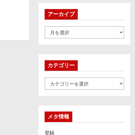
アーカイブ
ア
ー
カ
イ
ブ
カテゴリー
カ
テ
ゴ
リ
ー
メタ情報
登録