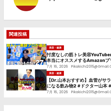
ゲ
ー
シ
関連投稿
ョ
ン
美容・健康
忖度なしの筋トレ美容YouTube
本当にオススメするAmazonプ
ムデーセールで買うべきもの
7月 16, 2026
Pikakichi2015@gmail
美容・健康
【Dr.山本おすすめ】血管がサ
になる飲み物2 #ドクター山本 #D
山本#緑茶
7月 16, 2026
Pikakichi2015@gmail