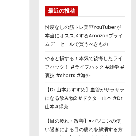
最近の投稿
忖度なしの筋トレ美容YouTuberが
本当にオススメするAmazonプライ
ムデーセールで買うべきもの
やると損する！本気で後悔したライ
フハック！ #ライフハック #雑学 #
裏技 #shorts #海外
【Dr.山本おすすめ】血管がサラサラ
になる飲み物2 #ドクター山本 #Dr.
山本#緑茶
【目の疲れ・改善】♥パソコンの使
い過ぎによる目の疲れを解消する方