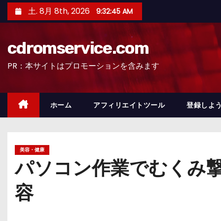
コ
土. 8月 8th, 2026
9:32:46 AM
ン
テ
cdromservice.com
ン
ツ
PR：本サイトはプロモーションを含みます
へ
ス
キ
ホーム
アフィリエイトツール
登録しよう
ッ
プ
美容・健康
パソコン作業でむくみ撃
容