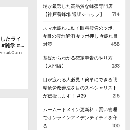
場が厳選した高品質な蜂蜜専門店
【神戸養蜂場 通販ショップ】
714
スマホ疲れに効く眼精疲労のツボ。
#目の疲れ解消 #ツボ押し #疲れ目
悔したライ
対策
458
#雑学 #
gmail.com
基礎からわかる確定申告のやり方
【入門編】
233
目が疲れる人必見！簡単にできる眼
精疲労改善法を目のスペシャリスト
が伝授します！ #29
216
ムームードメイン更新料：賢い管理
でオンラインアイデンティティを守
る
100