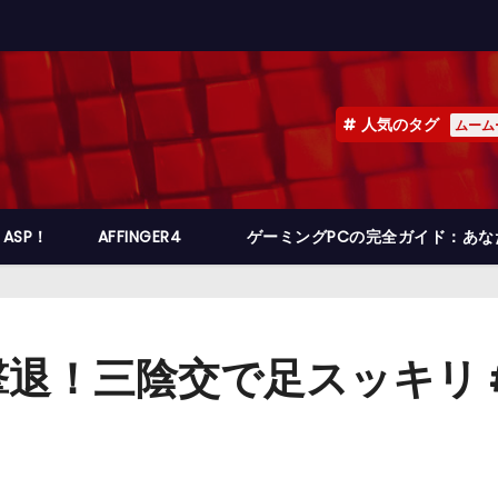
人気のタグ
ムーム
ASP！
AFFINGER4
ゲーミングPCの完全ガイド：あ
退！三陰交で足スッキリ #