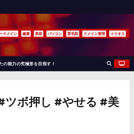
ードメイン
健康
美容
パソコン
育毛剤
ドメイン管理
イクオス
なたの能力の究極形を目指す！
ツボ押し #やせる #美