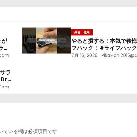
美容・健康
rが
やると損する！本気で後
ライ
フハック！ #ライフハック 
裏技 #shorts #海外
.com
7月 16, 2026
Pikakichi2015@
ラサラ
r.
.com
いている欄は必須項目です