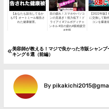
【あなたも該当してるか
目の疲れ！スマホやパソコ
【2022年版】
も!?】オートミール報告さ
ンの見過ぎ！視力低下！ド
に交換して動
れた健康被害。
ライアイ #フルボディチャ
コンを爆速
ンネル #目の疲れ#眼精疲労
#老眼
投
美容師が教える！マジで良かった市販シャンプ
キング６選（前編）
稿
ナ
ビ
By
pikakichi2015@gma
ゲ
ー