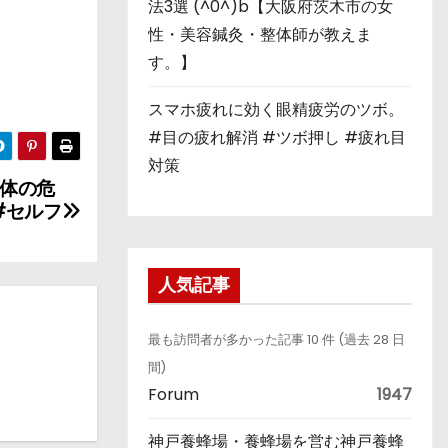
法3選 (^0^)b【大阪府茨木市の女
性・美容鍼灸・整体師が教えま
す。】
スマホ疲れに効く眼精疲労のツボ。
#目の疲れ解消 #ツボ押し #疲れ目
対策
体の危
 #セルフ
人気記事
最も訪問者が多かった記事 10 件 (過去 28 日
間)
Forum
1947
神戸養蜂場・養蜂場を営む神戸養蜂