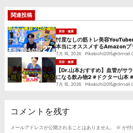
シ
ョ
関連投稿
ン
美容・健康
忖度なしの筋トレ美容YouTube
本当にオススメするAmazonプ
ムデーセールで買うべきもの
7月 16, 2026
Pikakichi2015@gmail
美容・健康
【Dr.山本おすすめ】血管がサ
になる飲み物2 #ドクター山本 #D
山本#緑茶
7月 16, 2026
Pikakichi2015@gmail
コメントを残す
メールアドレスが公開されることはありません。
※
が付