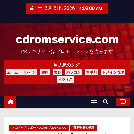
コ
土. 8月 8th, 2026
4:08:09 AM
ン
テ
ン
cdromservice.com
ツ
へ
PR：本サイトはプロモーションを含みます
ス
キ
人気のタグ
ッ
ムームードメイン
健康
美容
パソコン
育毛剤
ドメイン管理
プ
イクオス
ノコアヘアサポートスカルプエッセンス
育毛剤返金保証