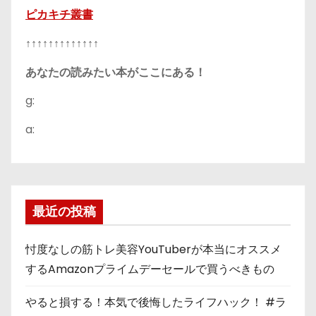
ピカキチ叢書
↑↑↑↑↑↑↑↑↑↑↑↑↑
あなたの読みたい本がここにある！
g:
a:
最近の投稿
忖度なしの筋トレ美容YouTuberが本当にオススメ
するAmazonプライムデーセールで買うべきもの
やると損する！本気で後悔したライフハック！ #ラ