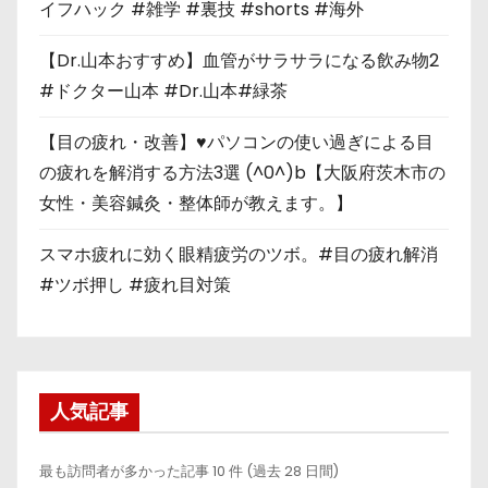
イフハック #雑学 #裏技 #shorts #海外
【Dr.山本おすすめ】血管がサラサラになる飲み物2
#ドクター山本 #Dr.山本#緑茶
【目の疲れ・改善】♥パソコンの使い過ぎによる目
の疲れを解消する方法3選 (^0^)b【大阪府茨木市の
女性・美容鍼灸・整体師が教えます。】
スマホ疲れに効く眼精疲労のツボ。#目の疲れ解消
#ツボ押し #疲れ目対策
人気記事
最も訪問者が多かった記事 10 件 (過去 28 日間)