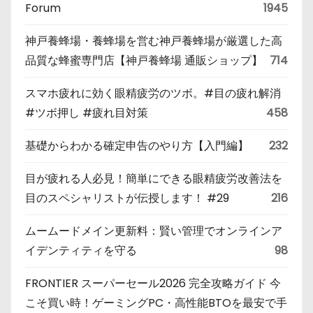
Forum
1945
神戸養蜂場・養蜂場を営む神戸養蜂場が厳選した高
品質な蜂蜜専門店【神戸養蜂場 通販ショップ】
714
スマホ疲れに効く眼精疲労のツボ。#目の疲れ解消
#ツボ押し #疲れ目対策
458
基礎からわかる確定申告のやり方【入門編】
232
目が疲れる人必見！簡単にできる眼精疲労改善法を
目のスペシャリストが伝授します！ #29
216
ムームードメイン更新料：賢い管理でオンラインア
イデンティティを守る
98
FRONTIER スーパーセール2026 完全攻略ガイド 今
こそ買い時！ゲーミングPC・高性能BTOを最安で手