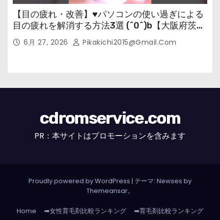
【目の疲れ・改善】♥パソコンの使い過ぎによる
目の疲れを解消する方法3選 (^0^)b【大阪府茨木
市の女性・美容鍼灸・整体師が教えます。】
6月 27, 2026
Pikakichi2015@gmail.com
cdromservice.com
PR：本サイトはプロモーションを含みます
Proudly powered by WordPress
|
テーマ: Newses by
Themeansar
。
Home
➡女性育毛剤比較ランキング
➡育毛剤比較ランキング