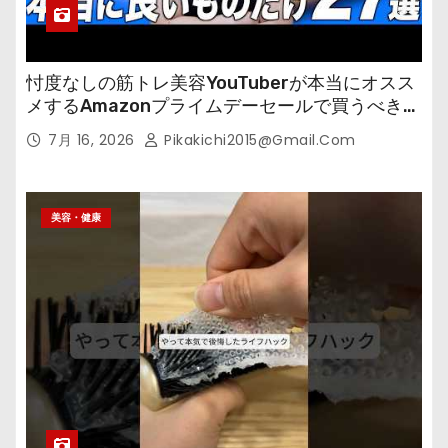
忖度なしの筋トレ美容YouTuberが本当にオスス
メするAmazonプライムデーセールで買うべきも
の
7月 16, 2026
Pikakichi2015@gmail.com
美容・健康