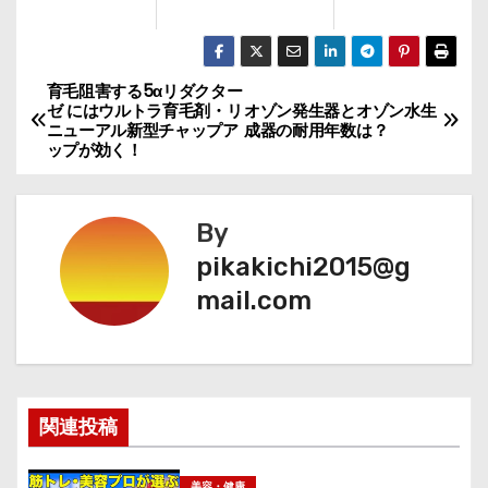
育毛阻害する5αリダクター
投
ゼ にはウルトラ育毛剤・リ
オゾン発生器とオゾン水生
ニューアル新型チャップア
成器の耐用年数は？
稿
ップが効く！
ナ
By
ビ
pikakichi2015@g
ゲ
mail.com
ー
シ
ョ
関連投稿
ン
美容・健康