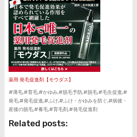
薬用 発毛促進剤【モウダス】
#薄毛,#育毛,#かゆみ,#脱毛予防,#脱毛,#毛生促進,#
発毛,#発毛促進,#ふけ,#ふけ・かゆみを防ぐ,#病後・
産後の脱毛,#養毛,#育毛剤,#発毛促進剤
Related posts: