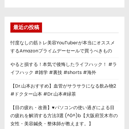
最近の投稿
忖度なしの筋トレ美容YouTuberが本当にオススメ
するAmazonプライムデーセールで買うべきもの
やると損する！本気で後悔したライフハック！ #ラ
イフハック #雑学 #裏技 #shorts #海外
【Dr.山本おすすめ】血管がサラサラになる飲み物2
#ドクター山本 #Dr.山本#緑茶
【目の疲れ・改善】♥パソコンの使い過ぎによる目
の疲れを解消する方法3選 (^0^)b【大阪府茨木市の
女性・美容鍼灸・整体師が教えます。】