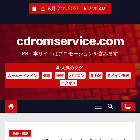
コ
金. 8月 7th, 2026
5:17:21 AM
ン
テ
ン
cdromservice.com
ツ
へ
PR：本サイトはプロモーションを含みます
ス
キ
人気のタグ
ッ
ムームードメイン
健康
美容
パソコン
育毛剤
ドメイン管理
プ
イクオス
美容・健康