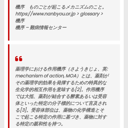
機序 ものごとが起こるメカニズムのこと。
https://www.nanbyou.or.jp > glossary >
機序
機序 – 難病情報センター
薬理学における作用機序（さようきじょ、英:
mechanism of action, MOA）とは、薬剤が
その薬理学的効果を発揮するための特異的な
生化学的相互作用を意味する[2]。作用機序
では大抵、薬剤が結合する酵素あるいは受容
体といった特定の分子標的について言及され
る[3]。受容体部位は、薬物の化学構造とそ
こで起こる特定の作用に基づき、薬物に対す
る特定の親和性を持つ。