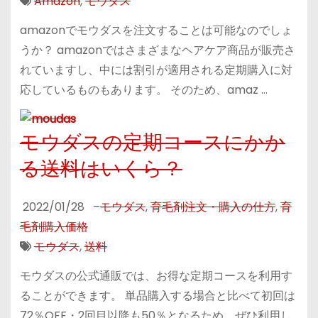
Amazon
,
モウダス
amazonでモウダスを注文することは可能なのでしょ
うか？ amazonではさまざまなヘアケア商品が販売さ
れていますし、中には割引が適用される定期購入に対
応しているものもあります。 そのため、amaz …
モウダスの定期コースにかか
る送料はいくら？
2022/01/28
–
モウダス
,
育毛剤注文・購入の仕方
,
育
毛剤購入価格
モウダス
,
送料
モウダスの公式通販では、お得な定期コースを利用す
ることができます。 単品購入する場合と比べて初回は
72％OFF・2回目以降も50％となるため、ぜひ利用し