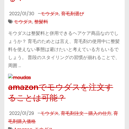
2022/01/30
–
モウダス
,
育毛剤選び
モウダス
,
整髪料
モウダスは整髪料と併用できるヘアケア商品なのでし
ょうか？ 育毛のためとは言え、育毛剤の使用中に整髪
料を使えない事態は避けたいと考えている方もいるで
しょう。 普段のスタイリングの習慣が崩れることで、
周囲 …
amazonでモウダスを注文す
ることは可能？
2022/01/29
–
モウダス
,
育毛剤注文・購入の仕方
,
育
毛剤購入価格