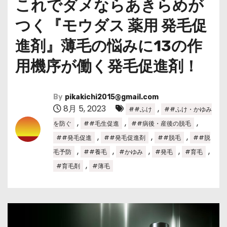
これでダメならあきらめが
つく『モウダス 薬用 発毛促
進剤』薄毛の悩みに13の作
用機序が働く発毛促進剤！
By
pikakichi2015@gmail.com
8月 5, 2023
,
##ふけ
##ふけ・かゆみ
,
,
,
を防ぐ
##毛生促進
##病後・産後の脱毛
,
,
,
##発毛促進
##発毛促進剤
##脱毛
##脱
,
,
,
,
,
毛予防
##養毛
#かゆみ
#発毛
#育毛
,
#育毛剤
#薄毛