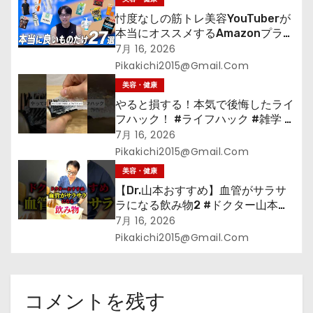
忖度なしの筋トレ美容YouTuberが
本当にオススメするAmazonプライ
ムデーセールで買うべきもの
7月 16, 2026
Pikakichi2015@gmail.com
美容・健康
やると損する！本気で後悔したライ
フハック！ #ライフハック #雑学 #
裏技 #shorts #海外
7月 16, 2026
Pikakichi2015@gmail.com
美容・健康
【Dr.山本おすすめ】血管がサラサ
ラになる飲み物2 #ドクター山本
#Dr.山本#緑茶
7月 16, 2026
Pikakichi2015@gmail.com
コメントを残す