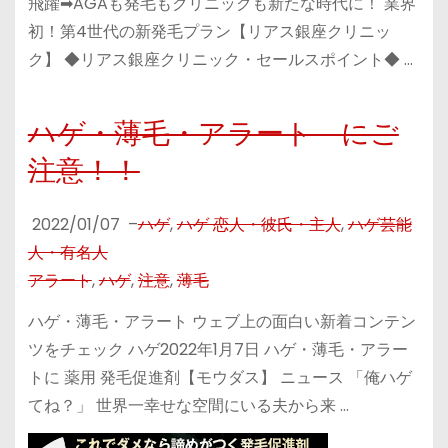
飛躍➡AGAも発毛もクリニックも新たな時代に！ 業界
初！第4世代の新発毛プラン【リアス銀座クリニッ
ク】 ◆リアス銀座クリニック・セールスポイント◆ …
ハゲ・薄毛・アラート にご
注意！！
2022/01/07
–
ハゲ
,
ハゲ 恋人・彼氏・主人
,
ハゲ芸能
人・有名人
アラート
,
ハゲ
,
注意
,
薄毛
ハゲ・薄毛・アラート ウェブ上の面白い新着コンテン
ツをチェック ハゲ2022年1月7日 ハゲ・薄毛・アラー
トに 薬用 発毛促進剤【モウダス】 ニュース 「俺ハゲ
てね？」 世界一幸せな空間にいる夫から来 …