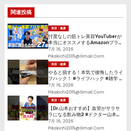
ョ
関連投稿
ン
美容・健康
忖度なしの筋トレ美容YouTuberが
本当にオススメするAmazonプライ
ムデーセールで買うべきもの
7月 16, 2026
Pikakichi2015@gmail.com
美容・健康
やると損する！本気で後悔したライ
フハック！ #ライフハック #雑学 #
裏技 #shorts #海外
7月 16, 2026
Pikakichi2015@gmail.com
美容・健康
【Dr.山本おすすめ】血管がサラサ
ラになる飲み物2 #ドクター山本
#Dr.山本#緑茶
7月 16, 2026
Pikakichi2015@gmail.com