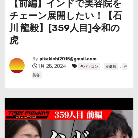
【前編】インドで美容院を
チェーン展開したい！【石
川 龍毅】[359人目]令和の
虎
By
pikakichi2015@gmail.com
1月 28, 2024
,
,
#パソコン
#健康
#
美容