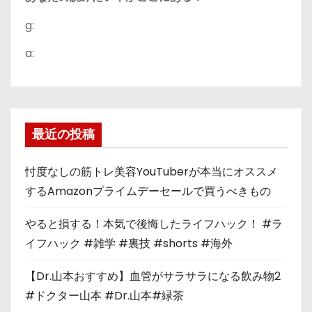
g:
a:
最近の投稿
忖度なしの筋トレ美容YouTuberが本当にオススメ
するAmazonプライムデーセールで買うべきもの
やると損する！本気で後悔したライフハック！ #ラ
イフハック #雑学 #裏技 #shorts #海外
【Dr.山本おすすめ】血管がサラサラになる飲み物2
#ドクター山本 #Dr.山本#緑茶