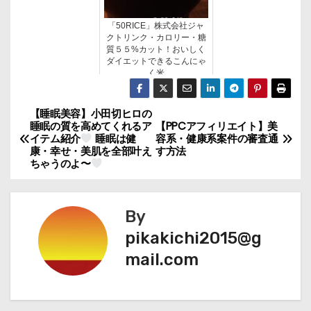
「50RICE」株式会社ジャ
クトリンク・カロリー・糖
質５５%カット！おいしく
ダイエットできるこんにゃ
く米
【睡眠美容】小田切ヒロの
投
睡眠の質を高めてくれるア
【PPCアフィリエイト】美
イテム紹介
睡眠は健
容系・健康系案件の審査通
稿
康・幸せ・美肌を全部叶え
す方法
ちゃうのよ〜
ナ
ビ
By
ゲ
pikakichi2015@g
mail.com
ー
シ