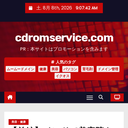
コ
土. 8月 8th, 2026
9:07:43 AM
ン
テ
ン
cdromservice.com
ツ
へ
PR：本サイトはプロモーションを含みます
ス
キ
人気のタグ
ッ
ムームードメイン
健康
美容
パソコン
育毛剤
ドメイン管理
プ
イクオス
美容・健康