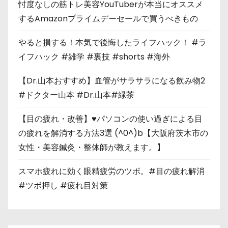
忖度なしの筋トレ美容YouTuberが本当にオススメ
するAmazonプライムデーセールで買うべきもの
やると損する！本気で後悔したライフハック！ #ラ
イフハック #雑学 #裏技 #shorts #海外
【Dr.山本おすすめ】血管がサラサラになる飲み物2
#ドクター山本 #Dr.山本#緑茶
【目の疲れ・改善】♥パソコンの使い過ぎによる目
の疲れを解消する方法3選 (^0^)b【大阪府茨木市の
女性・美容鍼灸・整体師が教えます。】
スマホ疲れに効く眼精疲労のツボ。#目の疲れ解消
#ツボ押し #疲れ目対策