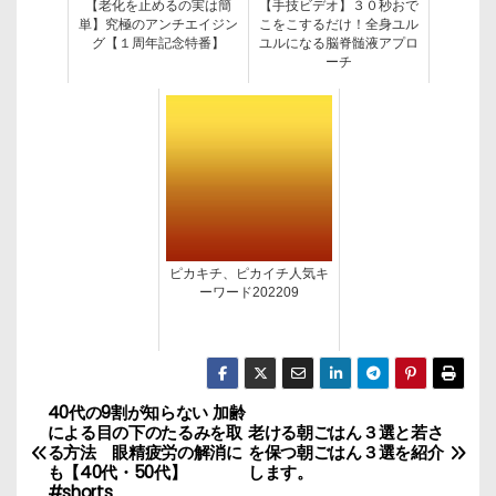
【老化を止めるの実は簡
【手技ビデオ】３０秒おで
単】究極のアンチエイジン
こをこするだけ！全身ユル
グ【１周年記念特番】
ユルになる脳脊髄液アプロ
ーチ
ピカキチ、ピカイチ人気キ
ーワード202209
40代の9割が知らない 加齢
投
による目の下のたるみを取
老ける朝ごはん３選と若さ
る方法 眼精疲労の解消に
を保つ朝ごはん３選を紹介
稿
も【40代・50代】
します。
#shorts