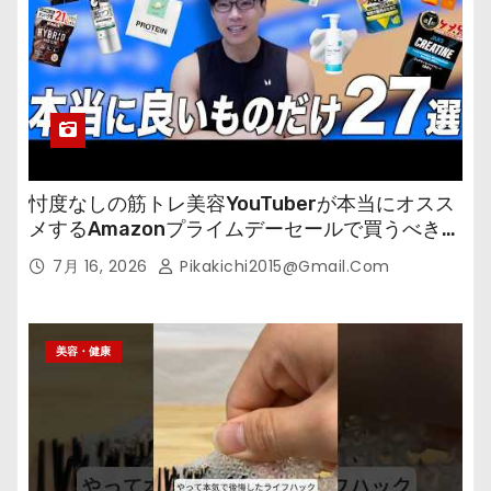
忖度なしの筋トレ美容YouTuberが本当にオスス
メするAmazonプライムデーセールで買うべきも
の
7月 16, 2026
Pikakichi2015@gmail.com
美容・健康