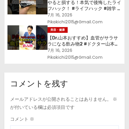
やると損する！本気で後悔したライ
フハック！ #ライフハック #雑学 #
裏技 #shorts #海外
7月 16, 2026
Pikakichi2015@gmail.com
美容・健康
【Dr.山本おすすめ】血管がサラサ
ラになる飲み物2 #ドクター山本
#Dr.山本#緑茶
7月 16, 2026
Pikakichi2015@gmail.com
コメントを残す
メールアドレスが公開されることはありません。
※
が付いている欄は必須項目です
コメント
※