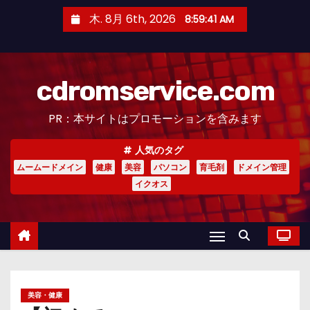
コ
木. 8月 6th, 2026
8:59:43 AM
ン
テ
ン
cdromservice.com
ツ
へ
PR：本サイトはプロモーションを含みます
ス
キ
人気のタグ
ッ
ムームードメイン
健康
美容
パソコン
育毛剤
ドメイン管理
プ
イクオス
美容・健康