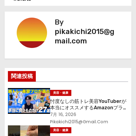
ナ
ビ
By
ゲ
pikakichi2015@g
mail.com
ー
シ
ョ
関連投稿
ン
美容・健康
忖度なしの筋トレ美容YouTuberが
本当にオススメするAmazonプライ
ムデーセールで買うべきもの
7月 16, 2026
Pikakichi2015@gmail.com
美容・健康