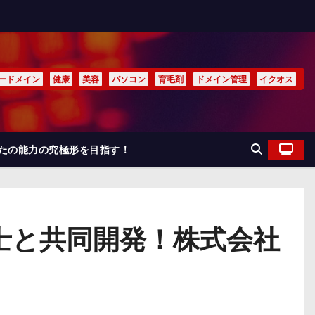
ードメイン
健康
美容
パソコン
育毛剤
ドメイン管理
イクオス
なたの能力の究極形を目指す！
士と共同開発！株式会社