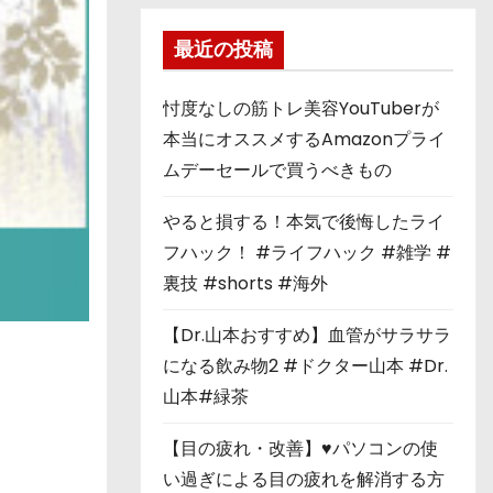
最近の投稿
忖度なしの筋トレ美容YouTuberが
本当にオススメするAmazonプライ
ムデーセールで買うべきもの
やると損する！本気で後悔したライ
フハック！ #ライフハック #雑学 #
裏技 #shorts #海外
【Dr.山本おすすめ】血管がサラサラ
になる飲み物2 #ドクター山本 #Dr.
山本#緑茶
【目の疲れ・改善】♥パソコンの使
い過ぎによる目の疲れを解消する方