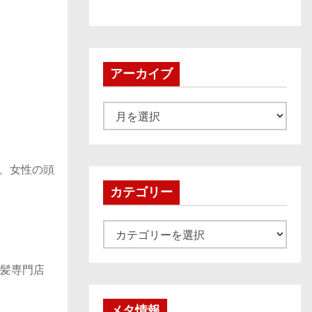
アーカイブ
ア
ー
カ
イ
ど、女性の頭
ブ
カテゴリー
カ
テ
ゴ
美髪専門店
リ
ー
メタ情報