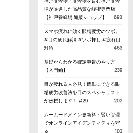
神戸養蜂場・養蜂場を営む神戸養蜂
場が厳選した高品質な蜂蜜専門店
【神戸養蜂場 通販ショップ】
698
スマホ疲れに効く眼精疲労のツボ。
#目の疲れ解消 #ツボ押し #疲れ目
対策
463
基礎からわかる確定申告のやり方
【入門編】
239
目が疲れる人必見！簡単にできる眼
精疲労改善法を目のスペシャリスト
が伝授します！ #29
202
ムームードメイン更新料：賢い管理
でオンラインアイデンティティを守
る
103