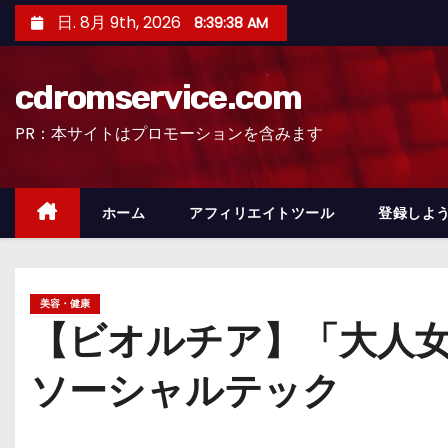
コ
日. 8月 9th, 2026
8:39:39 AM
ン
テ
cdromservice.com
ン
ツ
PR：本サイトはプロモーションを含みます
へ
ス
キ
ホーム
アフィリエイトツール
登録しよう
ッ
プ
美容・健康
【ビオルチア】「大人
ソーシャルテック