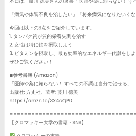
本日は、藤川 徳美さんの著書「医師や薬に頼らない！ す
「病気や体調不良を治したい」「将来病気になりたいくな
今回は以下の3点をご紹介しています。
1. タンパク質が質的栄養失調を治す
2. 女性は特に鉄を摂取しよう
3. ビタミンを摂取し、最も効率的なエネルギー代謝をし
ぜひご覧ください！
◾︎参考書籍 (Amazon)
「医師や薬に頼らない！ すべての不調は自分で治せる」
出版社: 方丈社、著者: 藤川 徳美
https://amzn.to/3X4cQP0
==================================
【クロマッキー大学の書籍・SNS】
クロマッキーの書籍