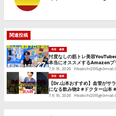
ゲ
ー
シ
関連投稿
ョ
ン
美容・健康
忖度なしの筋トレ美容YouTube
本当にオススメするAmazonプ
ムデーセールで買うべきもの
7月 16, 2026
Pikakichi2015@gmail
美容・健康
【Dr.山本おすすめ】血管がサ
になる飲み物2 #ドクター山本 #D
山本#緑茶
7月 16, 2026
Pikakichi2015@gmail