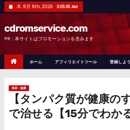
コ
木. 8月 6th, 2026
3:05:36 AM
ン
テ
cdromservice.com
ン
ツ
PR：本サイトはプロモーションを含みます
へ
ス
キ
ホーム
アフィリエイトツール
登録しよう
ッ
プ
美容・健康
【タンパク質が健康のす
で治せる【15分でわか