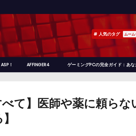
人気のタグ
ムーム
ASP！
AFFINGER4
ゲーミングPCの完全ガイド：あ
べて】医師や薬に頼らな
る】