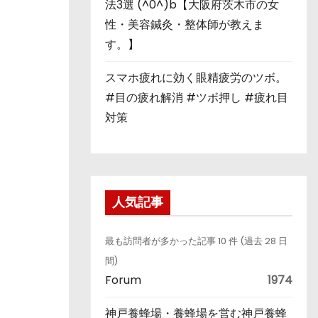
法3選 (^0^)b【大阪府茨木市の女
性・美容鍼灸・整体師が教えま
す。】
スマホ疲れに効く眼精疲労のツボ。
#目の疲れ解消 #ツボ押し #疲れ目
対策
人気記事
最も訪問者が多かった記事 10 件 (過去 28 日
間)
Forum
1974
神戸養蜂場・養蜂場を営む神戸養蜂