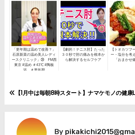
「更年期は温めで改善？」
【劇的！テニス肘】たった
【トオカツフ
石原新菜の温め美人レディ
３０秒で肘の痛みを根本か
ー・塩分を考
ースクリニック」㉔ FM西
ら解決するセルフケア
「おまかせ
東京 #温め ＃43℃ #陶板
浴 ＃更年期
投
【1月中は毎朝8時スタート】ナマケモノの健康LI
稿
ナ
ビ
By
pikakichi2015@gma