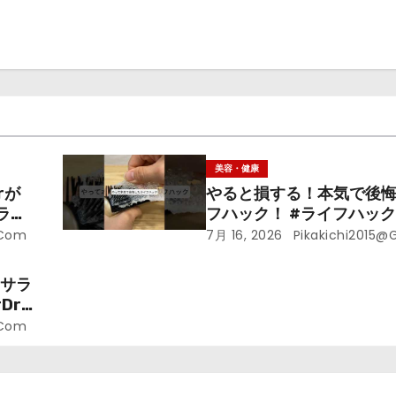
美容・健康
rが
やると損する！本気で後
ライ
フハック！ #ライフハック 
裏技 #shorts #海外
.com
7月 16, 2026
Pikakichi2015@
ラサラ
r.
.com