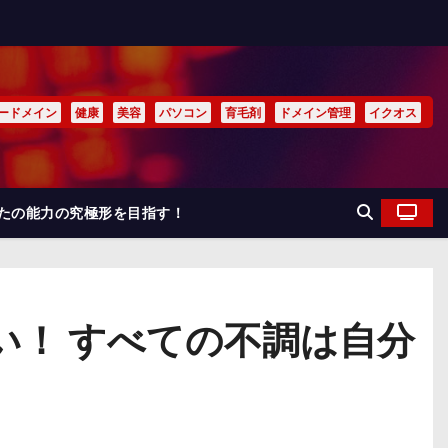
ードメイン
健康
美容
パソコン
育毛剤
ドメイン管理
イクオス
なたの能力の究極形を目指す！
い！ すべての不調は自分