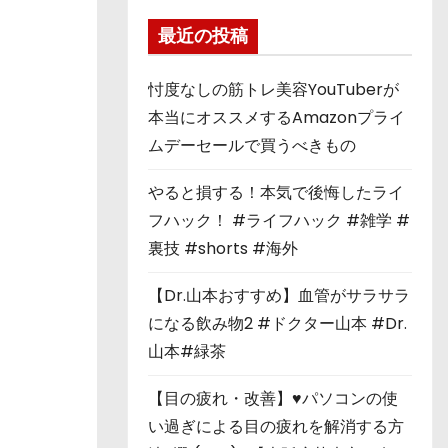
最近の投稿
忖度なしの筋トレ美容YouTuberが
本当にオススメするAmazonプライ
ムデーセールで買うべきもの
やると損する！本気で後悔したライ
フハック！ #ライフハック #雑学 #
裏技 #shorts #海外
【Dr.山本おすすめ】血管がサラサラ
になる飲み物2 #ドクター山本 #Dr.
山本#緑茶
【目の疲れ・改善】♥パソコンの使
い過ぎによる目の疲れを解消する方