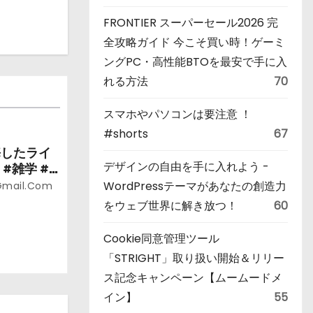
FRONTIER スーパーセール2026 完
全攻略ガイド 今こそ買い時！ゲーミ
ングPC・高性能BTOを最安で手に入
れる方法
70
スマホやパソコンは要注意 ！
#shorts
67
悔したライ
デザインの自由を手に入れよう -
#雑学 #
WordPressテーマがあなたの創造力
gmail.com
をウェブ世界に解き放つ！
60
Cookie同意管理ツール
「STRIGHT」取り扱い開始＆リリー
ス記念キャンペーン【ムームードメ
イン】
55