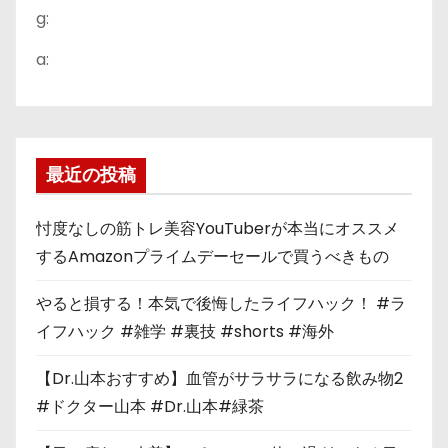
g:
a:
最近の投稿
忖度なしの筋トレ美容YouTuberが本当にオススメ
するAmazonプライムデーセールで買うべきもの
やると損する！本気で後悔したライフハック！ #ラ
イフハック #雑学 #裏技 #shorts #海外
【Dr.山本おすすめ】血管がサラサラになる飲み物2
#ドクター山本 #Dr.山本#緑茶