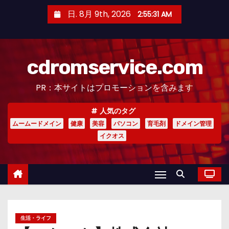
コ
日. 8月 9th, 2026
2:55:32 AM
ン
テ
ン
cdromservice.com
ツ
へ
PR：本サイトはプロモーションを含みます
ス
キ
人気のタグ
ッ
ムームードメイン
健康
美容
パソコン
育毛剤
ドメイン管理
プ
イクオス
生活・ライフ