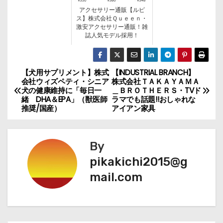
アクセサリー通販【ルピ
ス】株式会社Ｑｕｅｅｎ・
激安アクセサリー通販！雑
誌人気モデル採用！
【犬用サプリメント】株式
【INDUSTRIAL BRANCH】
投
会社ウィズペティ・シニア
株式会社ＴＡＫＡＹＡＭＡ
犬の健康維持に「毎日一
＿ＢＲＯＴＨＥＲＳ・TVド
稿
緒 DHA＆EPA」（獣医師
ラマでも話題!!おしゃれな
推奨/国産）
アイアン家具
ナ
ビ
By
ゲ
pikakichi2015@g
mail.com
ー
シ