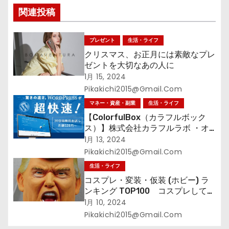
ョ
関連投稿
ン
プレゼント
生活・ライフ
クリスマス、お正月には素敵なプレ
ゼントを大切なあの人に
1月 15, 2024
Pikakichi2015@gmail.com
マネー・資産・副業
生活・ライフ
【ColorfulBox（カラフルボック
ス）】株式会社カラフルラボ ・オ
ールインワンの超快速レンタルサー
1月 13, 2024
バーWelcomeキャンペーン！
Pikakichi2015@gmail.com
生活・ライフ
コスプレ・変装・仮装 (ホビー) ラ
ンキング TOP100 コスプレして、
街に出よう！
1月 10, 2024
Pikakichi2015@gmail.com