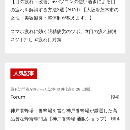
【目の疲れ・改善】♥パソコンの使い過ぎによる目
の疲れを解消する方法3選 (^0^)b【大阪府茨木市の
女性・美容鍼灸・整体師が教えます。】
スマホ疲れに効く眼精疲労のツボ。#目の疲れ解消
#ツボ押し #疲れ目対策
人気記事
最も訪問者が多かった記事 10 件 (過去 28 日間)
Forum
1941
神戸養蜂場・養蜂場を営む神戸養蜂場が厳選した高
品質な蜂蜜専門店【神戸養蜂場 通販ショップ】
694