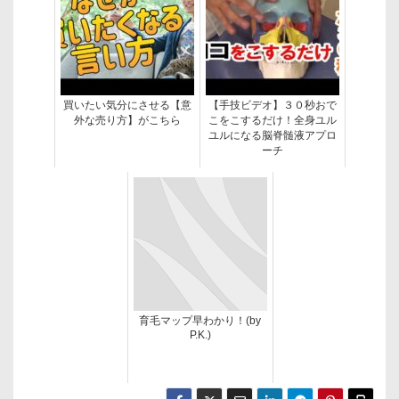
買いたい気分にさせる【意
【手技ビデオ】３０秒おで
外な売り方】がこちら
こをこするだけ！全身ユル
ユルになる脳脊髄液アプロ
ーチ
育毛マップ早わかり！(by
P.K.)