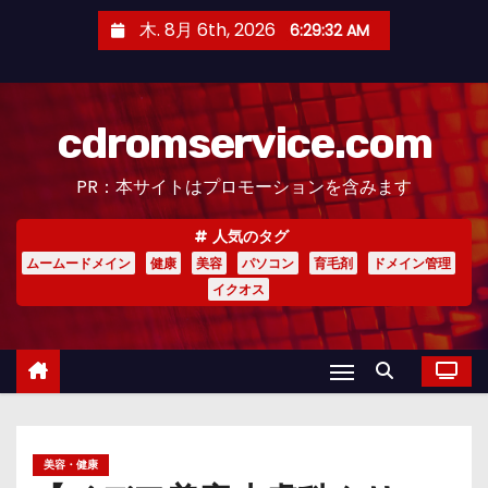
コ
木. 8月 6th, 2026
6:29:33 AM
ン
テ
ン
cdromservice.com
ツ
へ
PR：本サイトはプロモーションを含みます
ス
キ
人気のタグ
ッ
ムームードメイン
健康
美容
パソコン
育毛剤
ドメイン管理
プ
イクオス
美容・健康