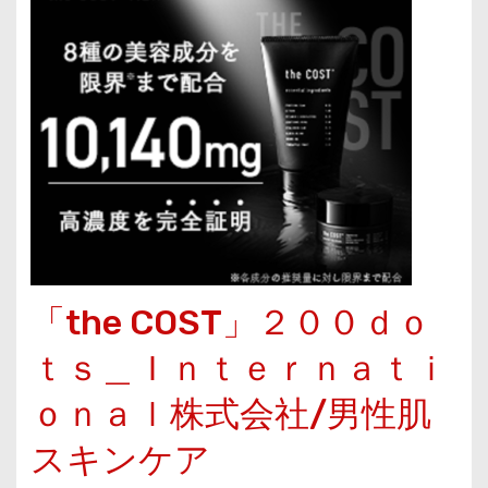
「the COST」２００ｄｏ
ｔｓ＿Ｉｎｔｅｒｎａｔｉ
ｏｎａｌ株式会社/男性肌
スキンケア