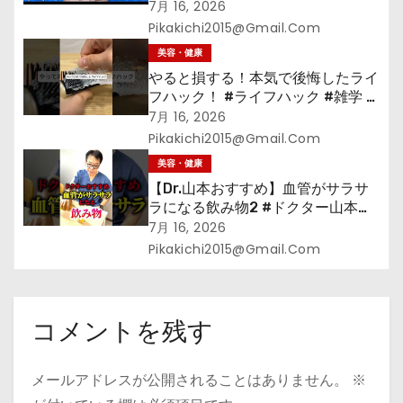
ムデーセールで買うべきもの
7月 16, 2026
Pikakichi2015@gmail.com
美容・健康
やると損する！本気で後悔したライ
フハック！ #ライフハック #雑学 #
裏技 #shorts #海外
7月 16, 2026
Pikakichi2015@gmail.com
美容・健康
【Dr.山本おすすめ】血管がサラサ
ラになる飲み物2 #ドクター山本
#Dr.山本#緑茶
7月 16, 2026
Pikakichi2015@gmail.com
コメントを残す
メールアドレスが公開されることはありません。
※