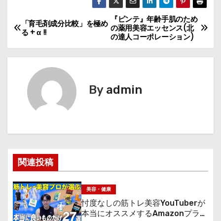
『ピンテ』年齢手肌のため
投
「育毛剤成分比較」を極め
の薬用美容エッセンス(北
る + α !!
の達人コーポレーション)
稿
ナ
ビ
By
admin
ゲ
ー
シ
関連投稿
ョ
ン
美容・健康
忖度なしの筋トレ美容YouTuberが
本当にオススメするAmazonプライ