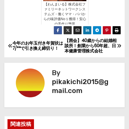
【わんまいる】株式会社フ
ァミリーネットワークシス
テムズ・働くママ・パパか
らの味評価No１獲得！安心
の手作り惣菜
【茜会】40歳からの結婚相
投
今年のお年玉付き年賀状は
談所！創業から60年超、日
7/**で引き換え締切り！
本健康管理株式会社
稿
ナ
By
ビ
pikakichi2015@g
mail.com
ゲ
ー
シ
関連投稿
ョ