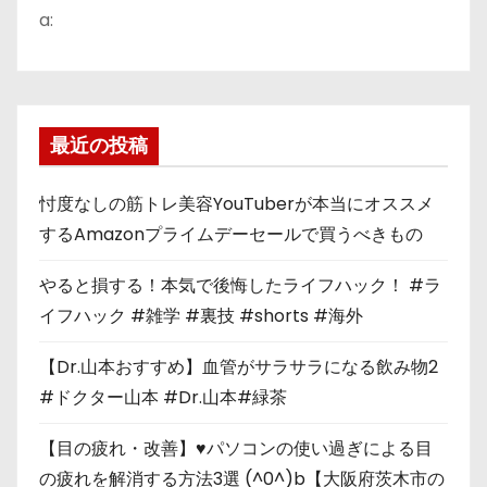
a:
最近の投稿
忖度なしの筋トレ美容YouTuberが本当にオススメ
するAmazonプライムデーセールで買うべきもの
やると損する！本気で後悔したライフハック！ #ラ
イフハック #雑学 #裏技 #shorts #海外
【Dr.山本おすすめ】血管がサラサラになる飲み物2
#ドクター山本 #Dr.山本#緑茶
【目の疲れ・改善】♥パソコンの使い過ぎによる目
の疲れを解消する方法3選 (^0^)b【大阪府茨木市の