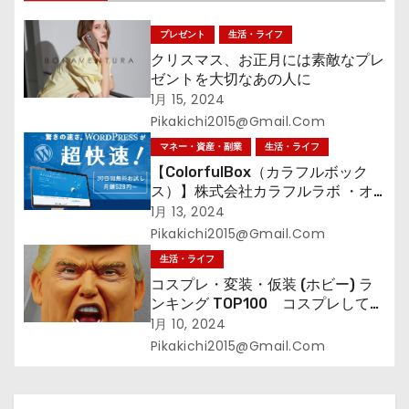
ン
プレゼント
生活・ライフ
クリスマス、お正月には素敵なプレ
ゼントを大切なあの人に
1月 15, 2024
Pikakichi2015@gmail.com
マネー・資産・副業
生活・ライフ
【ColorfulBox（カラフルボック
ス）】株式会社カラフルラボ ・オ
ールインワンの超快速レンタルサー
1月 13, 2024
バーWelcomeキャンペーン！
Pikakichi2015@gmail.com
生活・ライフ
コスプレ・変装・仮装 (ホビー) ラ
ンキング TOP100 コスプレして、
街に出よう！
1月 10, 2024
Pikakichi2015@gmail.com