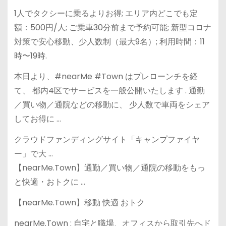
1人でタクシーに乗るよりお得; エリア内どこでも定
額：500円/人; ご乗車30分前まで予約可能; 新型コロナ
対策で安心移動、少人数制（最大9名）; 利用時間：11
時〜19時.
本日より、#nearMe #Town はプレローンチを経
て、 都内4区でサービスを一般公開いたします . 通勤
／買い物／通院などの移動に、 少人数で車両をシェア
してお得に …
クラウドファンディングサイト「キャンプファイヤ
ー」で大 …
【nearMe.Town】通勤／買い物／通院の移動をもっ
と快適・おトクに …
【nearMe.Town】移動 快適 おトク
nearMe.Town : 自宅と職場、オフィスから取引先へド