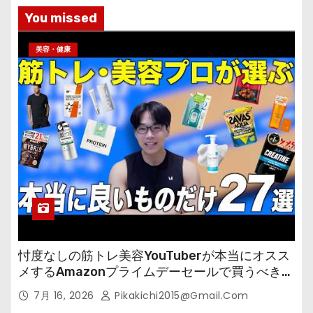
You missed
美容・健康
忖度なしの筋トレ美容YouTuberが本当にオスス
メするAmazonプライムデーセールで買うべきも
の
7月 16, 2026
Pikakichi2015@gmail.com