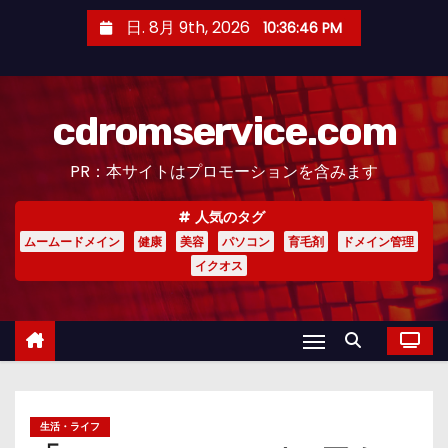
コ
日. 8月 9th, 2026
10:36:47 PM
ン
テ
ン
cdromservice.com
ツ
へ
PR：本サイトはプロモーションを含みます
ス
キ
人気のタグ
ッ
ムームードメイン
健康
美容
パソコン
育毛剤
ドメイン管理
プ
イクオス
生活・ライフ