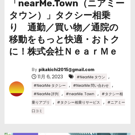
「nearMe.Town（ニアミー
タウン）」タクシー相乗
り 通勤／買い物／通院の
移動をもっと快適・おトク
に！株式会社ＮｅａｒＭｅ
By
pikakichi2015@gmail.com
11月 6, 2023
,
#NearMe タウン
,
,
#NearMe タクシー
#NearMe 問い合わせ
,
,
#NearMe 評判
#nearMe. Town
#タクシー相
,
,
乗りアプリ
#タクシー相乗りサービス
#ニアミー
口コミ