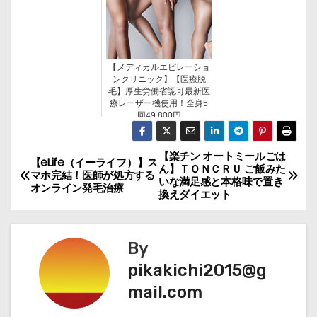
【メディカルエピレーショ
ンクリニック】【医療脱
毛】厚生労働省認可最新医
療レーザー機使用！全身5
回49,800円
【楽チン オートミールごは
投
【eLife（イーライフ）】ス
ん】ＴＯＮＣＲＵ ご飯みた
マホ完結！医師が処方する
いな満足感と本格味で置き
稿
オンライン発毛治療
換えダイエット
ナ
By
ビ
pikakichi2015@g
ゲ
mail.com
ー