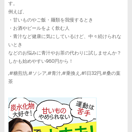
す。
例えば、
・甘いものやご飯・麺類を我慢するとき
・お酒やビールをよく飲む人
・青汁など健康に気にしているけど、中々続けられな
いとき
などのお悩みに青汁やお茶の代わりに試しませんか？
しかも始めやすい960円から！
,#糖煎坊,#ソシア,#青汁,#乗換え,#1日32円,#桑の葉
茶