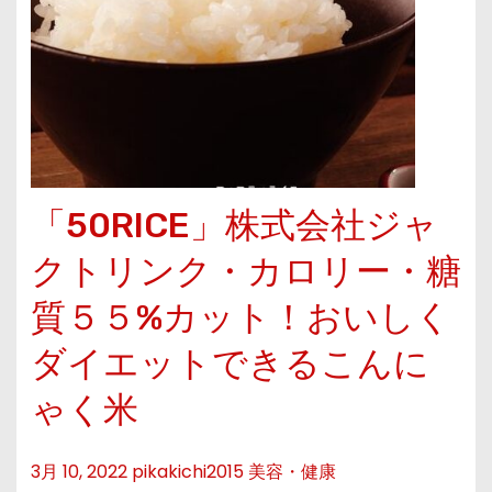
「50RICE」株式会社ジャ
クトリンク・カロリー・糖
質５５%カット！おいしく
ダイエットできるこんに
ゃく米
3月 10, 2022
pikakichi2015
美容・健康