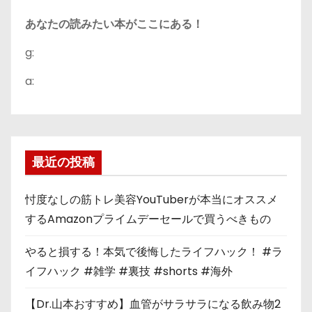
あなたの読みたい本がここにある！
g:
a:
最近の投稿
忖度なしの筋トレ美容YouTuberが本当にオススメ
するAmazonプライムデーセールで買うべきもの
やると損する！本気で後悔したライフハック！ #ラ
イフハック #雑学 #裏技 #shorts #海外
【Dr.山本おすすめ】血管がサラサラになる飲み物2