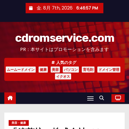
コ
金. 8月 7th, 2026
6:46:59 PM
ン
テ
ン
cdromservice.com
ツ
へ
PR：本サイトはプロモーションを含みます
ス
キ
人気のタグ
ッ
ムームードメイン
健康
美容
パソコン
育毛剤
ドメイン管理
プ
イクオス
美容・健康