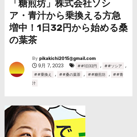
「糖煎坊」株式会社ソシ
ア・青汁から乗換える方急
増中！1日32円から始める桑
の葉茶
By
pikakichi2015@gmail.com
9月 7, 2023
,
,
##1日32円
##ソシア
,
,
,
##乗換え
##桑の葉茶
##糖煎坊
##青
汁