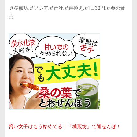
,#糖煎坊,#ソシア,#青汁,#乗換え,#1日32円,#桑の葉
茶
賢い女子はもう始めてる！「糖煎坊」で通せんぼ！