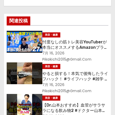
シ
ョ
関連投稿
ン
美容・健康
忖度なしの筋トレ美容YouTuberが
本当にオススメするAmazonプライ
ムデーセールで買うべきもの
7月 16, 2026
Pikakichi2015@gmail.com
美容・健康
やると損する！本気で後悔したライ
フハック！ #ライフハック #雑学 #
裏技 #shorts #海外
7月 16, 2026
Pikakichi2015@gmail.com
美容・健康
【Dr.山本おすすめ】血管がサラサ
ラになる飲み物2 #ドクター山本