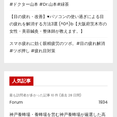
#ドクター山本 #Dr.山本#緑茶
【目の疲れ・改善】♥パソコンの使い過ぎによる目
の疲れを解消する方法3選 (^0^)b【大阪府茨木市の
女性・美容鍼灸・整体師が教えます。】
スマホ疲れに効く眼精疲労のツボ。#目の疲れ解消
#ツボ押し #疲れ目対策
人気記事
最も訪問者が多かった記事 10 件 (過去 28 日間)
Forum
1934
神戸養蜂場・養蜂場を営む神戸養蜂場が厳選した高