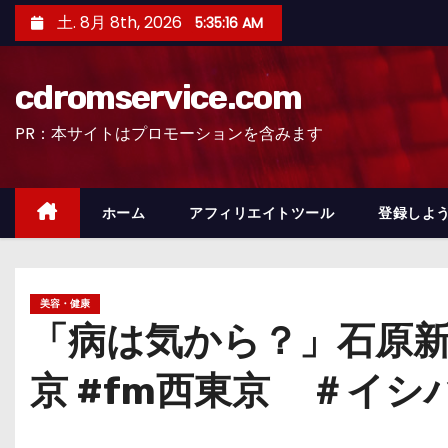
コ
土. 8月 8th, 2026
5:35:18 AM
ン
テ
cdromservice.com
ン
ツ
PR：本サイトはプロモーションを含みます
へ
ス
キ
ホーム
アフィリエイトツール
登録しよう
ッ
プ
美容・健康
「病は気から？」石原新
京 #fm西東京 ＃イ