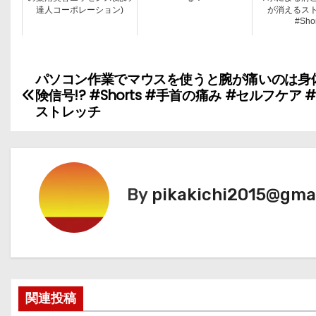
達人コーポレーション)
が消えるス
#Shor
パソコン作業でマウスを使うと腕が痛いのは身
投
険信号!? #Shorts #手首の痛み #セルフケア 
稿
ストレッチ
ナ
ビ
By
pikakichi2015@gma
ゲ
ー
シ
ョ
関連投稿