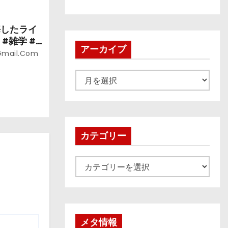
悔したライ
#雑学 #
アーカイブ
gmail.com
ア
ー
カ
イ
ブ
カテゴリー
カ
テ
ゴ
リ
ー
メタ情報