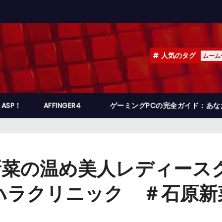
人気のタグ
ムーム
ASP！
AFFINGER4
ゲーミングPCの完全ガイド：あ
菜の温め美人レディース
シハラクリニック ＃石原新