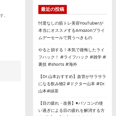
最近の投稿
す。
忖度なしの筋トレ美容YouTuberが
本当にオススメするAmazonプライ
ムデーセールで買うべきもの
やると損する！本気で後悔したライ
フハック！ #ライフハック #雑学 #
裏技 #shorts #海外
【Dr.山本おすすめ】血管がサラサラ
になる飲み物2 #ドクター山本 #Dr.
山本#緑茶
【目の疲れ・改善】♥パソコンの使
い過ぎによる目の疲れを解消する方