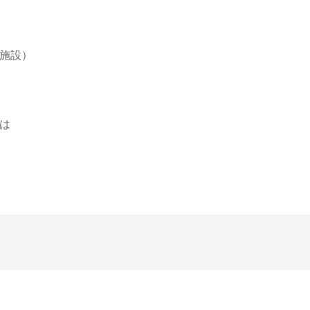
施設）
は