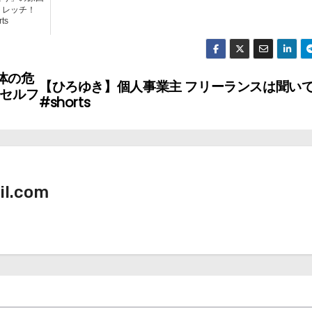
トレッチ！
ts
体の危
【ひろゆき】個人事業主 フリーランスは聞い
#セルフ
#shorts
il.com