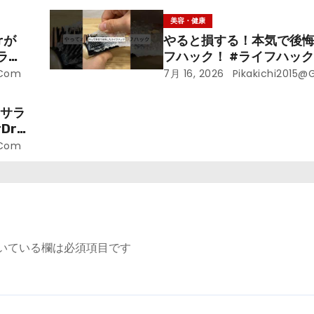
美容・健康
rが
やると損する！本気で後
ライ
フハック！ #ライフハック 
裏技 #shorts #海外
.com
7月 16, 2026
Pikakichi2015@
ラサラ
r.
.com
いている欄は必須項目です