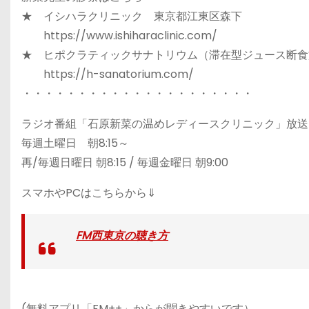
★ イシハラクリニック 東京都江東区森下
https://www.ishiharaclinic.com/
★ ヒポクラティックサナトリウム（滞在型ジュース断食
https://h-sanatorium.com/
・・・・・・・・・・・・・・・・・・・・・
ラジオ番組「石原新菜の温めレディースクリニック」放送
毎週土曜日 朝8:15～
再/毎週日曜日 朝8:15 / 毎週金曜日 朝9:00
スマホやPCはこちらから⇓
FM西東京の聴き方
(無料アプリ「FM++」からが聞きやすいです）