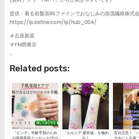
提供：着る岩盤浴BSファインでおなじみの加茂繊維株式
https://lp.bsfine.com/lp/hub_004/
＃石原新菜
＃FM西東京
…
Related posts:
『ピンテ』年齢手肌のため
「ルルシア 最安値」を極め
盲点注意！「
の薬用美容エッセンス(北の
る！
マホによる肩