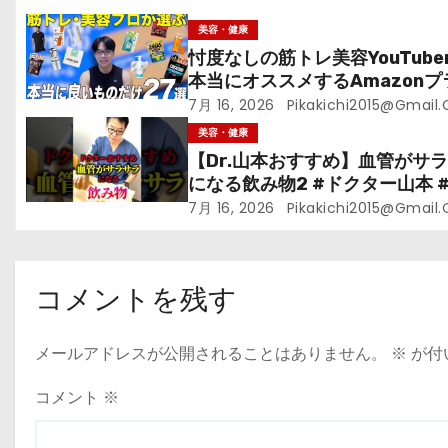
ン
美容・健康
忖度なしの筋トレ美容YouTube
本当にオススメするAmazonプ
ムデーセールで買うべきもの
7月 16, 2026
Pikakichi2015@gmail
美容・健康
【Dr.山本おすすめ】血管がサ
になる飲み物2 #ドクター山本 #D
山本#緑茶
7月 16, 2026
Pikakichi2015@gmail
コメントを残す
メールアドレスが公開されることはありません。
※
が付
コメント
※