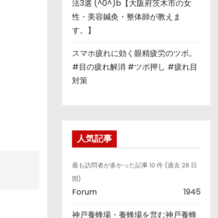
法3選 (^0^)b【大阪府茨木市の女
性・美容鍼灸・整体師が教えま
す。】
スマホ疲れに効く眼精疲労のツボ。
#目の疲れ解消 #ツボ押し #疲れ目
対策
人気記事
最も訪問者が多かった記事 10 件 (過去 28 日
間)
Forum
1945
神戸養蜂場・養蜂場を営む神戸養蜂