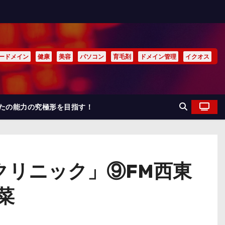
ードメイン
健康
美容
パソコン
育毛剤
ドメイン管理
イクオス
なたの能力の究極形を目指す！
クリニック」⑨FM西東
菜