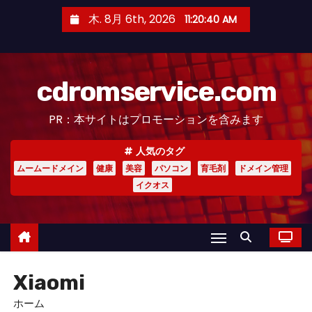
コ
木. 8月 6th, 2026
11:20:41 AM
ン
テ
ン
cdromservice.com
ツ
へ
PR：本サイトはプロモーションを含みます
ス
キ
人気のタグ
ッ
ムームードメイン
健康
美容
パソコン
育毛剤
ドメイン管理
プ
イクオス
Xiaomi
ホーム