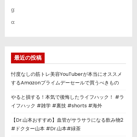
g:
a:
最近の投稿
忖度なしの筋トレ美容YouTuberが本当にオススメ
するAmazonプライムデーセールで買うべきもの
やると損する！本気で後悔したライフハック！ #ラ
イフハック #雑学 #裏技 #shorts #海外
【Dr.山本おすすめ】血管がサラサラになる飲み物2
#ドクター山本 #Dr.山本#緑茶