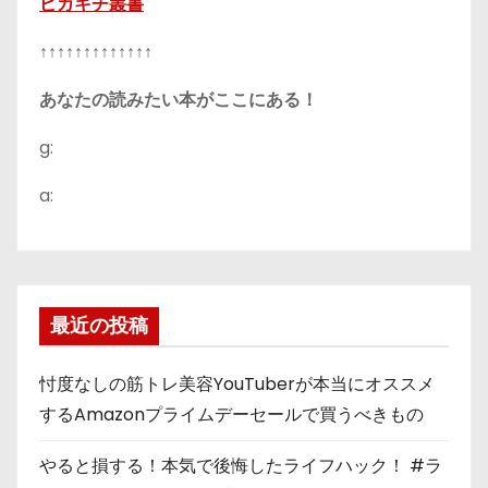
ピカキチ叢書
↑↑↑↑↑↑↑↑↑↑↑↑↑
あなたの読みたい本がここにある！
g:
a:
最近の投稿
忖度なしの筋トレ美容YouTuberが本当にオススメ
するAmazonプライムデーセールで買うべきもの
やると損する！本気で後悔したライフハック！ #ラ