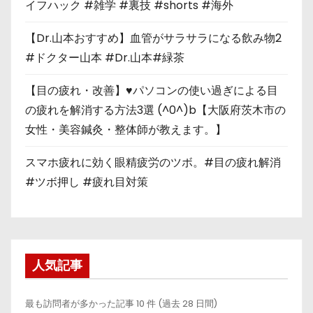
イフハック #雑学 #裏技 #shorts #海外
【Dr.山本おすすめ】血管がサラサラになる飲み物2
#ドクター山本 #Dr.山本#緑茶
【目の疲れ・改善】♥パソコンの使い過ぎによる目
の疲れを解消する方法3選 (^0^)b【大阪府茨木市の
女性・美容鍼灸・整体師が教えます。】
スマホ疲れに効く眼精疲労のツボ。#目の疲れ解消
#ツボ押し #疲れ目対策
人気記事
最も訪問者が多かった記事 10 件 (過去 28 日間)