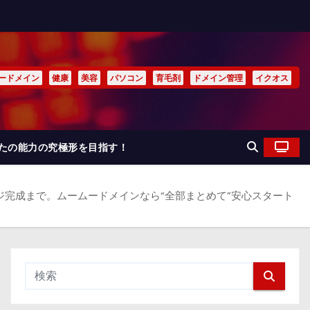
ードメイン
健康
美容
パソコン
育毛剤
ドメイン管理
イクオス
なたの能力の究極形を目指す！
ジ完成まで。ムームードメインなら“全部まとめて”安心スタート