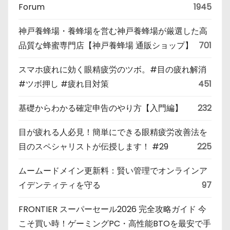
Forum
1945
神戸養蜂場・養蜂場を営む神戸養蜂場が厳選した高
品質な蜂蜜専門店【神戸養蜂場 通販ショップ】
701
スマホ疲れに効く眼精疲労のツボ。#目の疲れ解消
#ツボ押し #疲れ目対策
451
基礎からわかる確定申告のやり方【入門編】
232
目が疲れる人必見！簡単にできる眼精疲労改善法を
目のスペシャリストが伝授します！ #29
225
ムームードメイン更新料：賢い管理でオンラインア
イデンティティを守る
97
FRONTIER スーパーセール2026 完全攻略ガイド 今
こそ買い時！ゲーミングPC・高性能BTOを最安で手