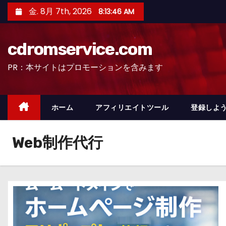
コ
金. 8月 7th, 2026
8:13:47 AM
ン
テ
cdromservice.com
ン
ツ
PR：本サイトはプロモーションを含みます
へ
ス
キ
ホーム
アフィリエイトツール
登録しよう
ッ
プ
Web制作代行