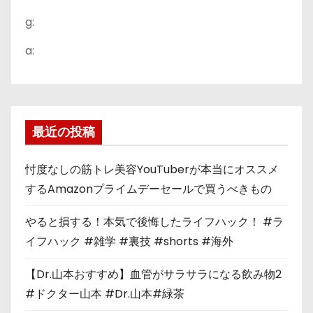
g:
a:
最近の投稿
忖度なしの筋トレ美容YouTuberが本当にオススメ
するAmazonプライムデーセールで買うべきもの
やると損する！本気で後悔したライフハック！ #ラ
イフハック #雑学 #裏技 #shorts #海外
【Dr.山本おすすめ】血管がサラサラになる飲み物2
#ドクター山本 #Dr.山本#緑茶