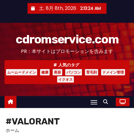
コ
土. 8月 8th, 2026
2:13:25 AM
ン
テ
ン
cdromservice.com
ツ
へ
PR：本サイトはプロモーションを含みます
ス
キ
人気のタグ
ッ
ムームードメイン
健康
美容
パソコン
育毛剤
ドメイン管理
プ
イクオス
#VALORANT
ホーム