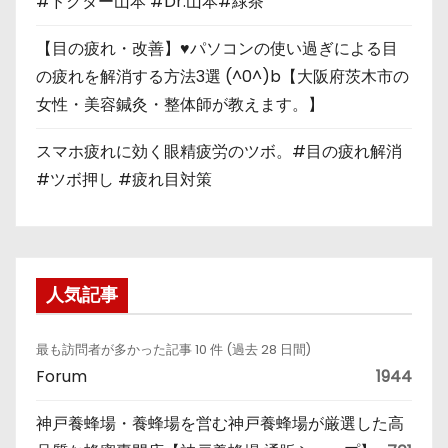
#ドクター山本 #Dr.山本#緑茶
【目の疲れ・改善】♥パソコンの使い過ぎによる目
の疲れを解消する方法3選 (^0^)b【大阪府茨木市の
女性・美容鍼灸・整体師が教えます。】
スマホ疲れに効く眼精疲労のツボ。#目の疲れ解消
#ツボ押し #疲れ目対策
人気記事
最も訪問者が多かった記事 10 件 (過去 28 日間)
Forum
1944
神戸養蜂場・養蜂場を営む神戸養蜂場が厳選した高