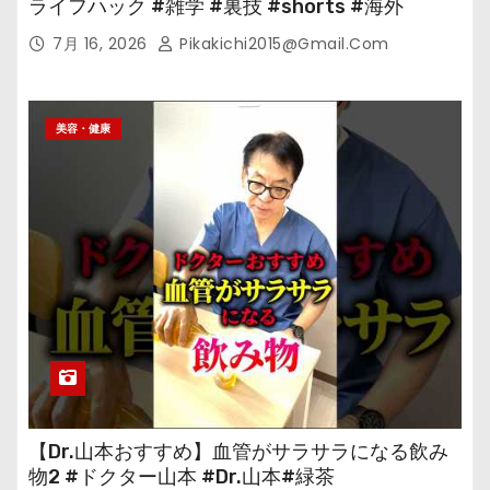
ライフハック #雑学 #裏技 #shorts #海外
7月 16, 2026
Pikakichi2015@gmail.com
美容・健康
【Dr.山本おすすめ】血管がサラサラになる飲み
物2 #ドクター山本 #Dr.山本#緑茶