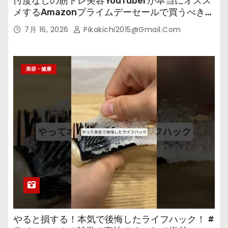
忖度なしの筋トレ美容YouTuberが本当にオスス
メするAmazonプライムデーセールで買うべきも
の
7月 16, 2026
Pikakichi2015@gmail.com
美容・健康
やると損する！本気で後悔したライフハック！ #