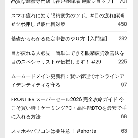
品質な蜂蜜専門店【神戸養蜂場 通販ショップ】
701
スマホ疲れに効く眼精疲労のツボ。#目の疲れ解消
#ツボ押し #疲れ目対策
450
基礎からわかる確定申告のやり方【入門編】
232
目が疲れる人必見！簡単にできる眼精疲労改善法を
目のスペシャリストが伝授します！ #29
225
ムームードメイン更新料：賢い管理でオンラインア
イデンティティを守る
97
FRONTIER スーパーセール2026 完全攻略ガイド 今
こそ買い時！ゲーミングPC・高性能BTOを最安で手
に入れる方法
68
スマホやパソコンは要注意 ！#shorts
63