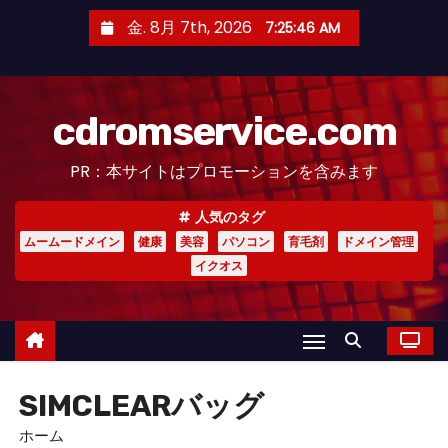
コ
金. 8月 7th, 2026
7:25:47 AM
ン
テ
ン
cdromservice.com
ツ
へ
PR：本サイトはプロモーションを含みます
ス
キ
人気のタグ
ッ
ムームードメイン
健康
美容
パソコン
育毛剤
ドメイン管理
プ
イクオス
SIMCLEARバッグ
ホーム