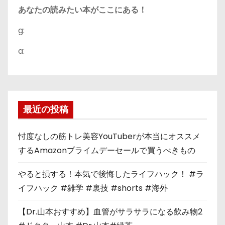
あなたの読みたい本がここにある！
g:
a:
最近の投稿
忖度なしの筋トレ美容YouTuberが本当にオススメ
するAmazonプライムデーセールで買うべきもの
やると損する！本気で後悔したライフハック！ #ラ
イフハック #雑学 #裏技 #shorts #海外
【Dr.山本おすすめ】血管がサラサラになる飲み物2