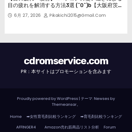
目の疲れを解消する方法3選 (^0^)b【大阪府茨木
市の女性・美容鍼灸・整体師が教えます。】
6月 27, 2026
Pikakichi2015@gmail.com
cdromservice.com
PR：本サイトはプロモーションを含みます
Proudly powered by WordPress
|
テーマ: Newses by
Themeansar
。
Home
➡女性育毛剤比較ランキング
➡育毛剤比較ランキング
AFFINGER4
Amazon売れ筋商品リスト分析
Forum