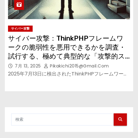
サイバー攻撃
サイバー攻撃：ThinkPHPフレームワ
ークの脆弱性を悪用できるかを調査・
試行する、極めて典型的な「攻撃的ス
キャン」であると判断される!!
7月 13, 2025
Pikakichi2015@gmail.com
2025年7月13日に検出されたThinkPHPフレームワー…