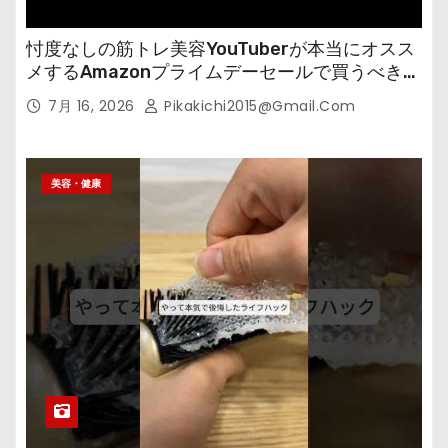
忖度なしの筋トレ美容YouTuberが本当にオスス
メするAmazonプライムデーセールで買うべきも
の
7月 16, 2026
Pikakichi2015@gmail.com
美容・健康