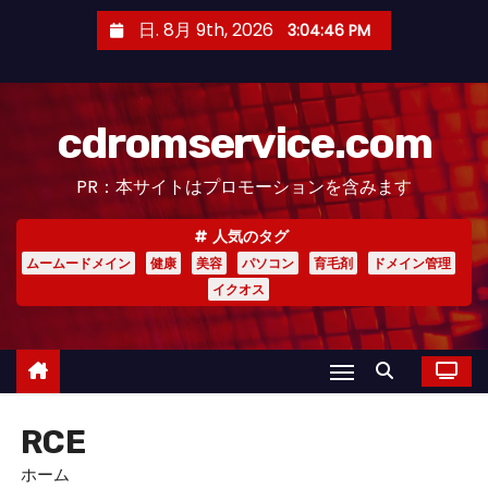
コ
日. 8月 9th, 2026
3:04:47 PM
ン
テ
ン
cdromservice.com
ツ
へ
PR：本サイトはプロモーションを含みます
ス
キ
人気のタグ
ッ
ムームードメイン
健康
美容
パソコン
育毛剤
ドメイン管理
プ
イクオス
RCE
ホーム