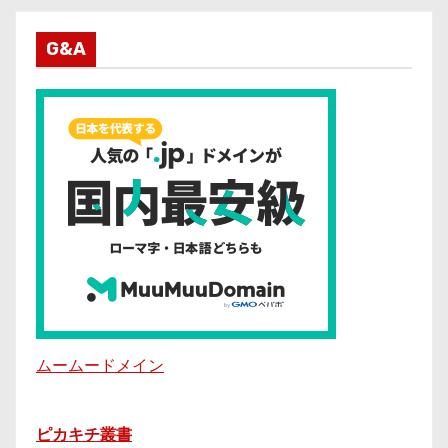
G&A
ムームードメイン
ピカキチ叢書