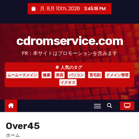
コ
月. 8月 10th, 2026
3:45:19 PM
ン
テ
ン
cdromservice.com
ツ
へ
PR：本サイトはプロモーションを含みます
ス
キ
人気のタグ
ッ
ムームードメイン
健康
美容
パソコン
育毛剤
ドメイン管理
プ
イクオス
Over45
ホーム