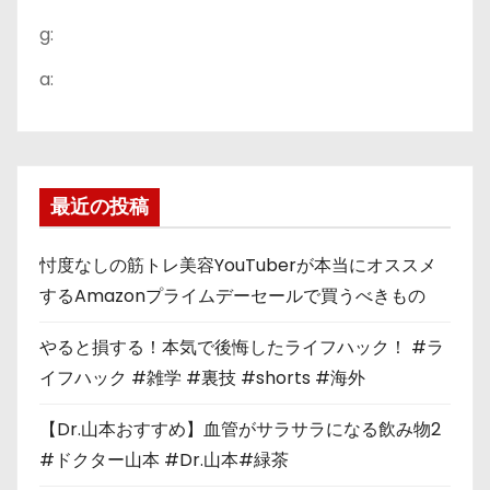
g:
a:
最近の投稿
忖度なしの筋トレ美容YouTuberが本当にオススメ
するAmazonプライムデーセールで買うべきもの
やると損する！本気で後悔したライフハック！ #ラ
イフハック #雑学 #裏技 #shorts #海外
【Dr.山本おすすめ】血管がサラサラになる飲み物2
#ドクター山本 #Dr.山本#緑茶