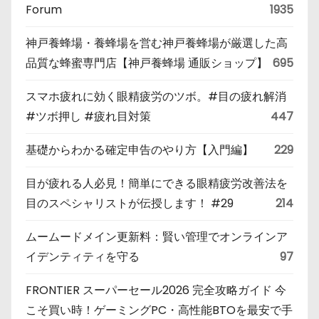
Forum
1935
神戸養蜂場・養蜂場を営む神戸養蜂場が厳選した高
品質な蜂蜜専門店【神戸養蜂場 通販ショップ】
695
スマホ疲れに効く眼精疲労のツボ。#目の疲れ解消
#ツボ押し #疲れ目対策
447
基礎からわかる確定申告のやり方【入門編】
229
目が疲れる人必見！簡単にできる眼精疲労改善法を
目のスペシャリストが伝授します！ #29
214
ムームードメイン更新料：賢い管理でオンラインア
イデンティティを守る
97
FRONTIER スーパーセール2026 完全攻略ガイド 今
こそ買い時！ゲーミングPC・高性能BTOを最安で手