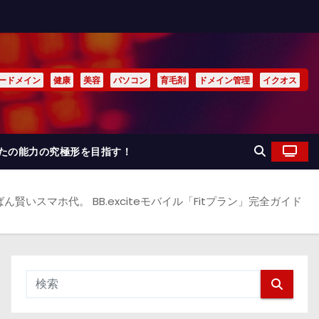
ードメイン
健康
美容
パソコン
育毛剤
ドメイン管理
イクオス
なたの能力の究極形を目指す！
賢いスマホ代。 BB.exciteモバイル「Fitプラン」完全ガイド