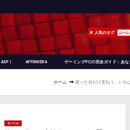
人気のタグ
ムーム
ASP！
AFFINGER4
ゲーミングPCの完全ガイド：あ
ホーム
使った分だけ支払う、いちばん
モバイル