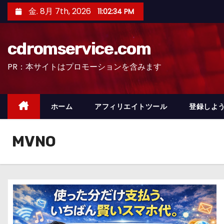
コ
金. 8月 7th, 2026
11:02:35 PM
ン
テ
cdromservice.com
ン
ツ
PR：本サイトはプロモーションを含みます
へ
ス
キ
ホーム
アフィリエイトツール
登録しよう
ッ
プ
MVNO