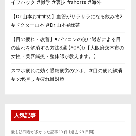
イフハック #雑学 #裏技 #shorts #海外
【Dr.山本おすすめ】血管がサラサラになる飲み物2
#ドクター山本 #Dr.山本#緑茶
【目の疲れ・改善】♥パソコンの使い過ぎによる目
の疲れを解消する方法3選 (^0^)b【大阪府茨木市の
女性・美容鍼灸・整体師が教えます。】
スマホ疲れに効く眼精疲労のツボ。#目の疲れ解消
#ツボ押し #疲れ目対策
人気記事
最も訪問者が多かった記事 10 件 (過去 28 日間)