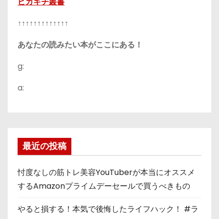
ピカキチ叢書
↑↑↑↑↑↑↑↑↑↑↑↑↑
あなたの読みたい本がここにある！
g:
a:
最近の投稿
忖度なしの筋トレ美容YouTuberが本当にオススメ
するAmazonプライムデーセールで買うべきもの
やると損する！本気で後悔したライフハック！ #ラ