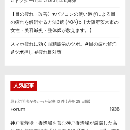
#ドクター山本 #Dr.山本#緑茶
【目の疲れ・改善】♥パソコンの使い過ぎによる目
の疲れを解消する方法3選 (^0^)b【大阪府茨木市の
女性・美容鍼灸・整体師が教えます。】
スマホ疲れに効く眼精疲労のツボ。#目の疲れ解消
#ツボ押し #疲れ目対策
人気記事
最も訪問者が多かった記事 10 件 (過去 28 日間)
Forum
1938
神戸養蜂場・養蜂場を営む神戸養蜂場が厳選した高