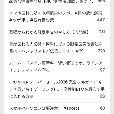
品質な蜂蜜専門店【神戸養蜂場 通販ショップ】
696
スマホ疲れに効く眼精疲労のツボ。#目の疲れ解消
#ツボ押し #疲れ目対策
447
基礎からわかる確定申告のやり方【入門編】
231
目が疲れる人必見！簡単にできる眼精疲労改善法を
目のスペシャリストが伝授します！ #29
220
ムームードメイン更新料：賢い管理でオンラインア
イデンティティを守る
97
FRONTIER スーパーセール2026 完全攻略ガイド 今
こそ買い時！ゲーミングPC・高性能BTOを最安で手
に入れる方法
68
スマホやパソコンは要注意 ！#shorts
63