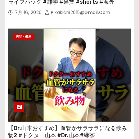
ライフハック #雑学 #裏技 #shorts #海外
7月 16, 2026
Pikakichi2015@gmail.com
美容・健康
【Dr.山本おすすめ】血管がサラサラになる飲み
物2 #ドクター山本 #Dr.山本#緑茶