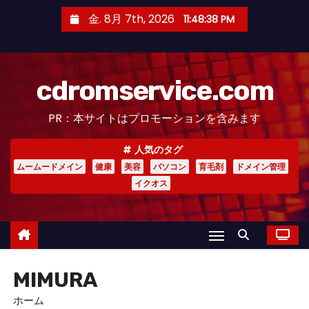
コ
金. 8月 7th, 2026
11:48:38 PM
ン
テ
ン
cdromservice.com
ツ
へ
PR：本サイトはプロモーションを含みます
ス
キ
人気のタグ
ッ
ムームードメイン
健康
美容
パソコン
育毛剤
ドメイン管理
プ
イクオス
MIMURA
ホーム