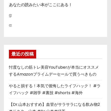
あなたの読みたい本がここにある！
g:
a:
最近の投稿
忖度なしの筋トレ美容YouTuberが本当にオススメ
するAmazonプライムデーセールで買うべきもの
やると損する！本気で後悔したライフハック！ #ラ
イフハック #雑学 #裏技 #shorts #海外
【Dr.山本おすすめ】血管がサラサラになる飲み物2