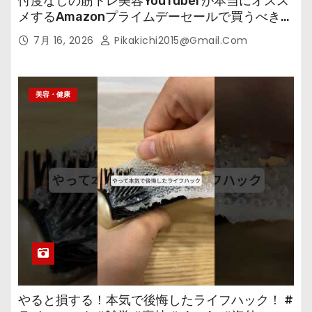
忖度なしの筋トレ美容YouTuberが本当にオスス
メするAmazonプライムデーセールで買うべきも
の
7月 16, 2026
Pikakichi2015@gmail.com
美容・健康
やると損する！本気で後悔したライフハック！ #