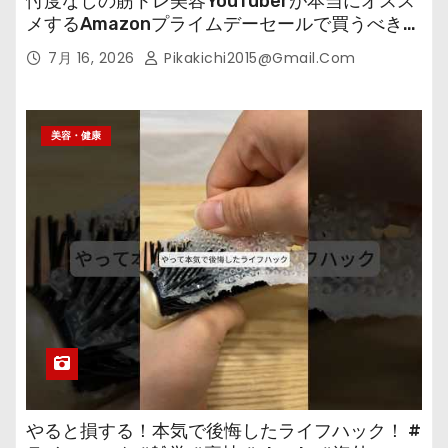
忖度なしの筋トレ美容YouTuberが本当にオスス
メするAmazonプライムデーセールで買うべきも
の
7月 16, 2026
Pikakichi2015@gmail.com
美容・健康
やると損する！本気で後悔したライフハック！ #