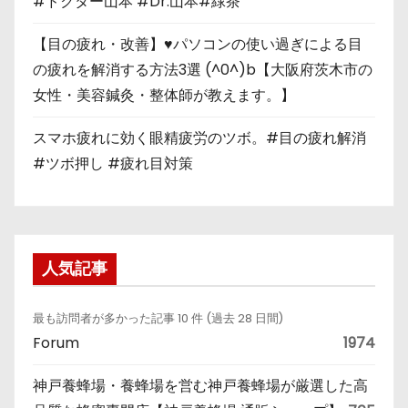
#ドクター山本 #Dr.山本#緑茶
【目の疲れ・改善】♥パソコンの使い過ぎによる目
の疲れを解消する方法3選 (^0^)b【大阪府茨木市の
女性・美容鍼灸・整体師が教えます。】
スマホ疲れに効く眼精疲労のツボ。#目の疲れ解消
#ツボ押し #疲れ目対策
人気記事
最も訪問者が多かった記事 10 件 (過去 28 日間)
Forum
1974
神戸養蜂場・養蜂場を営む神戸養蜂場が厳選した高