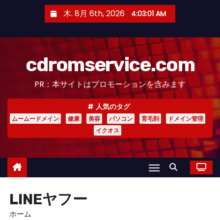
コ
木. 8月 6th, 2026
4:03:02 AM
ン
テ
ン
cdromservice.com
ツ
へ
PR：本サイトはプロモーションを含みます
ス
キ
人気のタグ
ッ
ムームードメイン
健康
美容
パソコン
育毛剤
ドメイン管理
プ
イクオス
LINEヤフー
ホーム