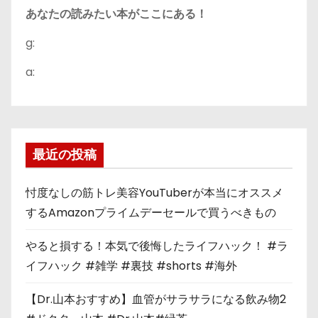
あなたの読みたい本がここにある！
g:
a:
最近の投稿
忖度なしの筋トレ美容YouTuberが本当にオススメ
するAmazonプライムデーセールで買うべきもの
やると損する！本気で後悔したライフハック！ #ラ
イフハック #雑学 #裏技 #shorts #海外
【Dr.山本おすすめ】血管がサラサラになる飲み物2