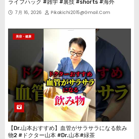
ライフハック #雑学 #裏技 #shorts #海外
7月 16, 2026
Pikakichi2015@gmail.com
美容・健康
【Dr.山本おすすめ】血管がサラサラになる飲み
物2 #ドクター山本 #Dr.山本#緑茶