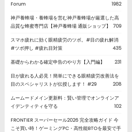
Forum
1982
神戸養蜂場・養蜂場を営む神戸養蜂場が厳選した高
品質な蜂蜜専門店【神戸養蜂場 通販ショップ】
709
スマホ疲れに効く眼精疲労のツボ。#目の疲れ解消
#ツボ押し #疲れ目対策
435
基礎からわかる確定申告のやり方【入門編】
231
目が疲れる人必見！簡単にできる眼精疲労改善法を
目のスペシャリストが伝授します！ #29
208
ムームードメイン更新料：賢い管理でオンラインア
イデンティティを守る
102
FRONTIER スーパーセール2026 完全攻略ガイド 今
こそ買い時！ゲーミングPC・高性能BTOを最安で手