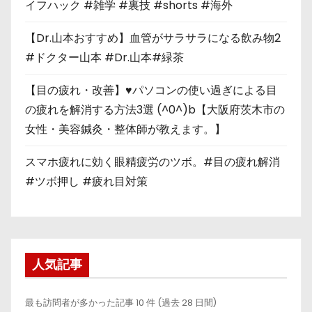
イフハック #雑学 #裏技 #shorts #海外
【Dr.山本おすすめ】血管がサラサラになる飲み物2
#ドクター山本 #Dr.山本#緑茶
【目の疲れ・改善】♥パソコンの使い過ぎによる目
の疲れを解消する方法3選 (^0^)b【大阪府茨木市の
女性・美容鍼灸・整体師が教えます。】
スマホ疲れに効く眼精疲労のツボ。#目の疲れ解消
#ツボ押し #疲れ目対策
人気記事
最も訪問者が多かった記事 10 件 (過去 28 日間)