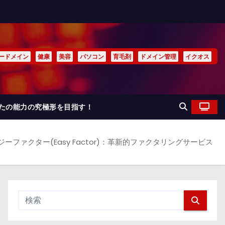
ードメイン
健康
美容
パソコン
育毛剤
ドメイン管理
イクオス
なたの能力の究極形を目指す！
ジーファクター(Easy Factor)：革新的ファクタリングサービス