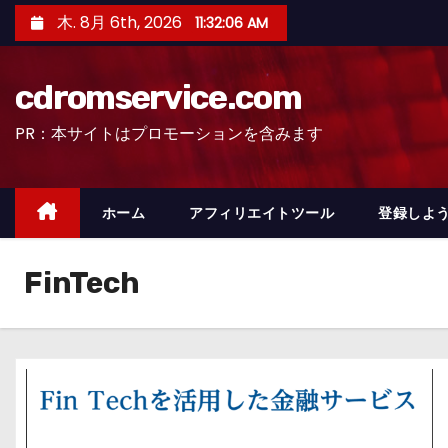
コ
木. 8月 6th, 2026
11:32:07 AM
ン
テ
cdromservice.com
ン
ツ
PR：本サイトはプロモーションを含みます
へ
ス
キ
ホーム
アフィリエイトツール
登録しよう
ッ
プ
FinTech