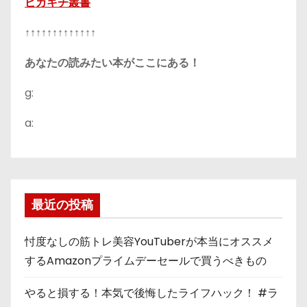
ピカキチ叢書
↑↑↑↑↑↑↑↑↑↑↑↑↑
あなたの読みたい本がここにある！
g:
a:
最近の投稿
忖度なしの筋トレ美容YouTuberが本当にオススメ
するAmazonプライムデーセールで買うべきもの
やると損する！本気で後悔したライフハック！ #ラ