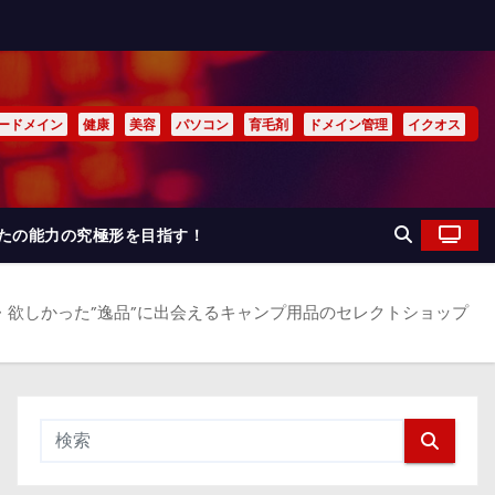
ードメイン
健康
美容
パソコン
育毛剤
ドメイン管理
イクオス
なたの能力の究極形を目指す！
社・欲しかった”逸品”に出会えるキャンプ用品のセレクトショップ