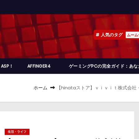
人気のタグ
ムーム
ASP！
AFFINGER4
ゲーミングPCの完全ガイド：あ
ホーム
【hinataストア】ｖｉｖｉｔ株式会
生活・ライフ