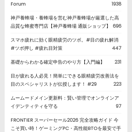
Forum
1938
神戸養蜂場・養蜂場を営む神戸養蜂場が厳選した高
品質な蜂蜜専門店【神戸養蜂場 通販ショップ】
696
スマホ疲れに効く眼精疲労のツボ。#目の疲れ解消
#ツボ押し #疲れ目対策
447
基礎からわかる確定申告のやり方【入門編】
231
目が疲れる人必見！簡単にできる眼精疲労改善法を
目のスペシャリストが伝授します！ #29
223
ムームードメイン更新料：賢い管理でオンラインア
イデンティティを守る
97
FRONTIER スーパーセール2026 完全攻略ガイド 今
こそ買い時！ゲーミングPC・高性能BTOを最安で手