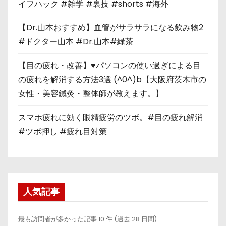
イフハック #雑学 #裏技 #shorts #海外
【Dr.山本おすすめ】血管がサラサラになる飲み物2
#ドクター山本 #Dr.山本#緑茶
【目の疲れ・改善】♥パソコンの使い過ぎによる目
の疲れを解消する方法3選 (^0^)b【大阪府茨木市の
女性・美容鍼灸・整体師が教えます。】
スマホ疲れに効く眼精疲労のツボ。#目の疲れ解消
#ツボ押し #疲れ目対策
人気記事
最も訪問者が多かった記事 10 件 (過去 28 日間)