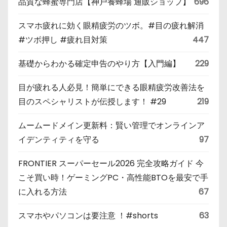
品質な蜂蜜専門店【神戸養蜂場 通販ショップ】
696
スマホ疲れに効く眼精疲労のツボ。#目の疲れ解消
#ツボ押し #疲れ目対策
447
基礎からわかる確定申告のやり方【入門編】
229
目が疲れる人必見！簡単にできる眼精疲労改善法を
目のスペシャリストが伝授します！ #29
219
ムームードメイン更新料：賢い管理でオンラインア
イデンティティを守る
97
FRONTIER スーパーセール2026 完全攻略ガイド 今
こそ買い時！ゲーミングPC・高性能BTOを最安で手
に入れる方法
67
スマホやパソコンは要注意 ！#shorts
63