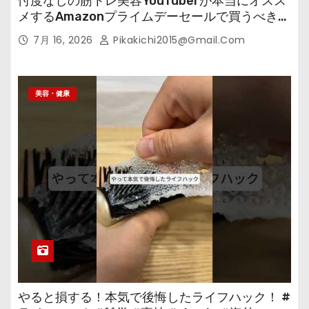
忖度なしの筋トレ美容YouTuberが本当にオスス
メするAmazonプライムデーセールで買うべきも
の
7月 16, 2026
Pikakichi2015@gmail.com
美容・健康
やると損する！本気で後悔したライフハック！ #