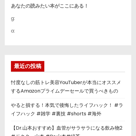
あなたの読みたい本がここにある！
g:
a:
最近の投稿
忖度なしの筋トレ美容YouTuberが本当にオススメ
するAmazonプライムデーセールで買うべきもの
やると損する！本気で後悔したライフハック！ #ラ
イフハック #雑学 #裏技 #shorts #海外
【Dr.山本おすすめ】血管がサラサラになる飲み物2