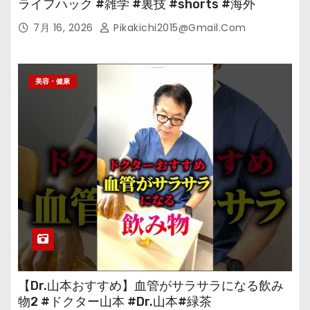
ライフハック #雑学 #裏技 #shorts #海外
7月 16, 2026
Pikakichi2015@gmail.com
美容・健康
【Dr.山本おすすめ】血管がサラサラになる飲み
物2 #ドクター山本 #Dr.山本#緑茶