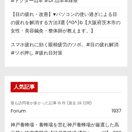
#ドクター山本 #Dr.山本#緑茶
【目の疲れ・改善】♥パソコンの使い過ぎによる目
の疲れを解消する方法3選 (^0^)b【大阪府茨木市の
女性・美容鍼灸・整体師が教えます。】
スマホ疲れに効く眼精疲労のツボ。#目の疲れ解消
#ツボ押し #疲れ目対策
人気記事
最も訪問者が多かった記事 10 件 (過去 28 日間)
Forum
1937
神戸養蜂場・養蜂場を営む神戸養蜂場が厳選した高