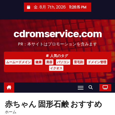
コ
金. 8月 7th, 2026
11:26:16 PM
ン
テ
ン
cdromservice.com
ツ
へ
PR：本サイトはプロモーションを含みます
ス
キ
人気のタグ
ッ
ムームードメイン
健康
美容
パソコン
育毛剤
ドメイン管理
プ
イクオス
赤ちゃん 固形石鹸 おすすめ
ホーム