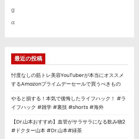
g:
a:
最近の投稿
忖度なしの筋トレ美容YouTuberが本当にオススメ
するAmazonプライムデーセールで買うべきもの
やると損する！本気で後悔したライフハック！ #ラ
イフハック #雑学 #裏技 #shorts #海外
【Dr.山本おすすめ】血管がサラサラになる飲み物2
#ドクター山本 #Dr.山本#緑茶