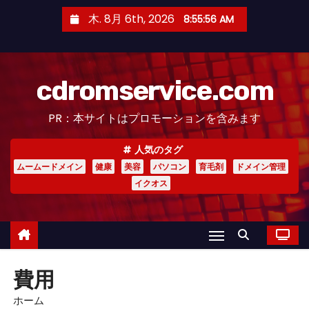
コ
木. 8月 6th, 2026
8:55:57 AM
ン
テ
ン
cdromservice.com
ツ
へ
PR：本サイトはプロモーションを含みます
ス
キ
人気のタグ
ッ
ムームードメイン
健康
美容
パソコン
育毛剤
ドメイン管理
プ
イクオス
費用
ホーム