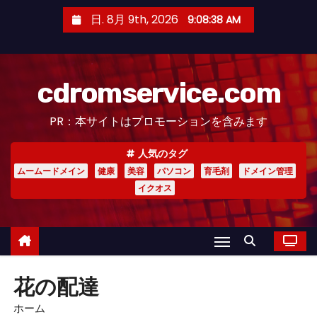
コ
日. 8月 9th, 2026
9:08:38 AM
ン
テ
ン
cdromservice.com
ツ
へ
PR：本サイトはプロモーションを含みます
ス
キ
人気のタグ
ッ
ムームードメイン
健康
美容
パソコン
育毛剤
ドメイン管理
プ
イクオス
花の配達
ホーム