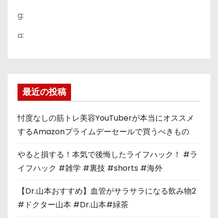
g:
a:
最近の投稿
忖度なしの筋トレ美容YouTuberが本当にオススメ
するAmazonプライムデーセールで買うべきもの
やると損する！本気で後悔したライフハック！ #ラ
イフハック #雑学 #裏技 #shorts #海外
【Dr.山本おすすめ】血管がサラサラになる飲み物2
#ドクター山本 #Dr.山本#緑茶