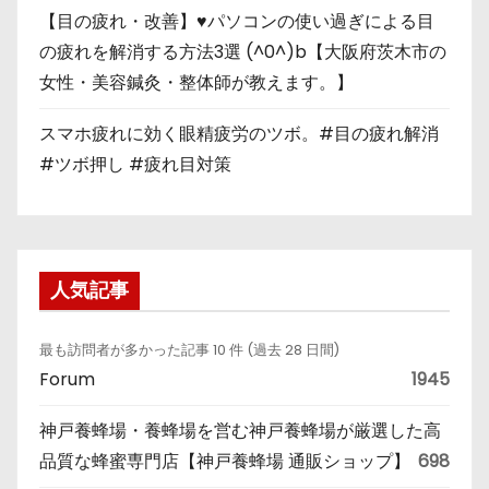
【目の疲れ・改善】♥パソコンの使い過ぎによる目
の疲れを解消する方法3選 (^0^)b【大阪府茨木市の
女性・美容鍼灸・整体師が教えます。】
スマホ疲れに効く眼精疲労のツボ。#目の疲れ解消
#ツボ押し #疲れ目対策
人気記事
最も訪問者が多かった記事 10 件 (過去 28 日間)
Forum
1945
神戸養蜂場・養蜂場を営む神戸養蜂場が厳選した高
品質な蜂蜜専門店【神戸養蜂場 通販ショップ】
698