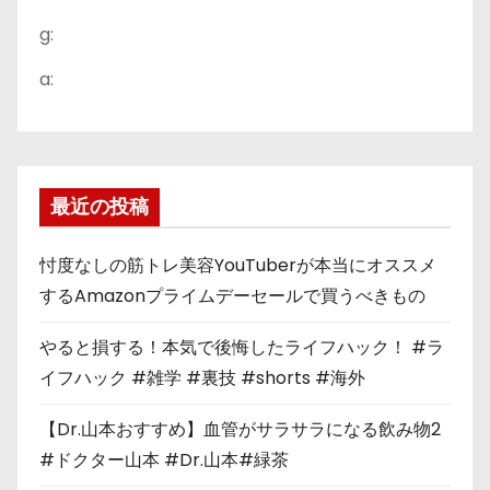
g:
a:
最近の投稿
忖度なしの筋トレ美容YouTuberが本当にオススメ
するAmazonプライムデーセールで買うべきもの
やると損する！本気で後悔したライフハック！ #ラ
イフハック #雑学 #裏技 #shorts #海外
【Dr.山本おすすめ】血管がサラサラになる飲み物2
#ドクター山本 #Dr.山本#緑茶