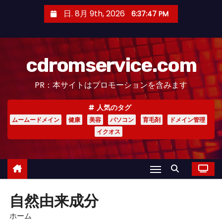
コ
日. 8月 9th, 2026
6:37:47 PM
ン
テ
ン
cdromservice.com
ツ
へ
PR：本サイトはプロモーションを含みます
ス
キ
人気のタグ
ッ
ムームードメイン
健康
美容
パソコン
育毛剤
ドメイン管理
プ
イクオス
自然由来成分
ホーム