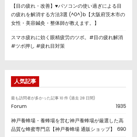
【目の疲れ・改善】♥パソコンの使い過ぎによる目
の疲れを解消する方法3選 (^0^)b【大阪府茨木市の
女性・美容鍼灸・整体師が教えます。】
スマホ疲れに効く眼精疲労のツボ。#目の疲れ解消
#ツボ押し #疲れ目対策
人気記事
最も訪問者が多かった記事 10 件 (過去 28 日間)
Forum
1935
神戸養蜂場・養蜂場を営む神戸養蜂場が厳選した高
品質な蜂蜜専門店【神戸養蜂場 通販ショップ】
690