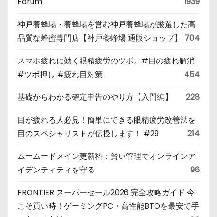
Forum
1939
神戸養蜂場・養蜂場を営む神戸養蜂場が厳選した高
品質な蜂蜜専門店【神戸養蜂場 通販ショップ】
704
スマホ疲れに効く眼精疲労のツボ。#目の疲れ解消
#ツボ押し #疲れ目対策
454
基礎からわかる確定申告のやり方【入門編】
228
目が疲れる人必見！簡単にできる眼精疲労改善法を
目のスペシャリストが伝授します！ #29
214
ムームードメイン更新料：賢い管理でオンラインア
イデンティティを守る
96
FRONTIER スーパーセール2026 完全攻略ガイド 今
こそ買い時！ゲーミングPC・高性能BTOを最安で手