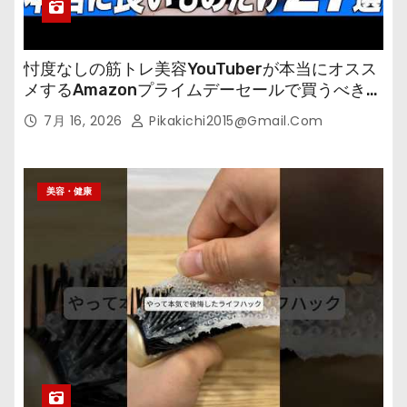
忖度なしの筋トレ美容YouTuberが本当にオスス
メするAmazonプライムデーセールで買うべきも
の
7月 16, 2026
Pikakichi2015@gmail.com
美容・健康