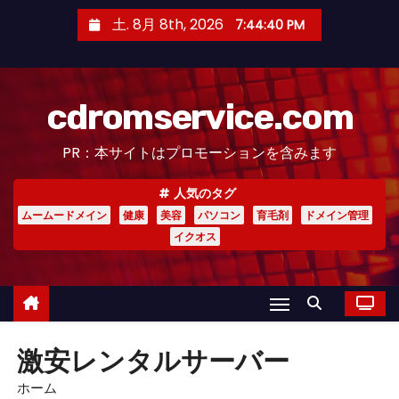
コ
土. 8月 8th, 2026
7:44:41 PM
ン
テ
ン
cdromservice.com
ツ
へ
PR：本サイトはプロモーションを含みます
ス
キ
人気のタグ
ッ
ムームードメイン
健康
美容
パソコン
育毛剤
ドメイン管理
プ
イクオス
激安レンタルサーバー
ホーム