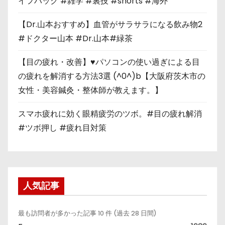
イフハック #雑学 #裏技 #shorts #海外
【Dr.山本おすすめ】血管がサラサラになる飲み物2
#ドクター山本 #Dr.山本#緑茶
【目の疲れ・改善】♥パソコンの使い過ぎによる目
の疲れを解消する方法3選 (^0^)b【大阪府茨木市の
女性・美容鍼灸・整体師が教えます。】
スマホ疲れに効く眼精疲労のツボ。#目の疲れ解消
#ツボ押し #疲れ目対策
人気記事
最も訪問者が多かった記事 10 件 (過去 28 日間)