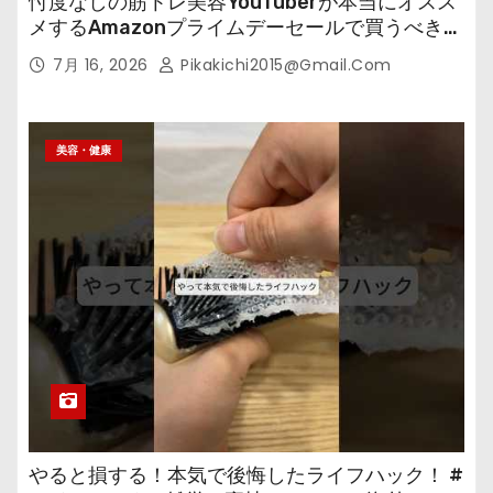
忖度なしの筋トレ美容YouTuberが本当にオスス
メするAmazonプライムデーセールで買うべきも
の
7月 16, 2026
Pikakichi2015@gmail.com
美容・健康
やると損する！本気で後悔したライフハック！ #