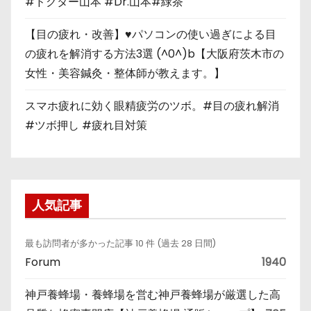
#ドクター山本 #Dr.山本#緑茶
【目の疲れ・改善】♥パソコンの使い過ぎによる目
の疲れを解消する方法3選 (^0^)b【大阪府茨木市の
女性・美容鍼灸・整体師が教えます。】
スマホ疲れに効く眼精疲労のツボ。#目の疲れ解消
#ツボ押し #疲れ目対策
人気記事
最も訪問者が多かった記事 10 件 (過去 28 日間)
Forum
1940
神戸養蜂場・養蜂場を営む神戸養蜂場が厳選した高