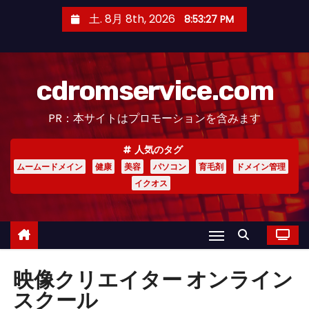
コ
土. 8月 8th, 2026
8:53:27 PM
ン
テ
ン
cdromservice.com
ツ
へ
PR：本サイトはプロモーションを含みます
ス
キ
人気のタグ
ッ
ムームードメイン
健康
美容
パソコン
育毛剤
ドメイン管理
プ
イクオス
映像クリエイター オンライン
スクール