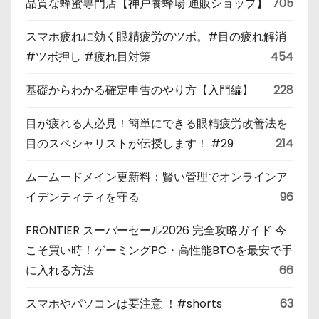
品質な蜂蜜専門店【神戸養蜂場 通販ショップ】
705
スマホ疲れに効く眼精疲労のツボ。#目の疲れ解消
#ツボ押し #疲れ目対策
454
基礎からわかる確定申告のやり方【入門編】
228
目が疲れる人必見！簡単にできる眼精疲労改善法を
目のスペシャリストが伝授します！ #29
214
ムームードメイン更新料：賢い管理でオンラインア
イデンティティを守る
96
FRONTIER スーパーセール2026 完全攻略ガイド 今
こそ買い時！ゲーミングPC・高性能BTOを最安で手
に入れる方法
66
スマホやパソコンは要注意 ！#shorts
63