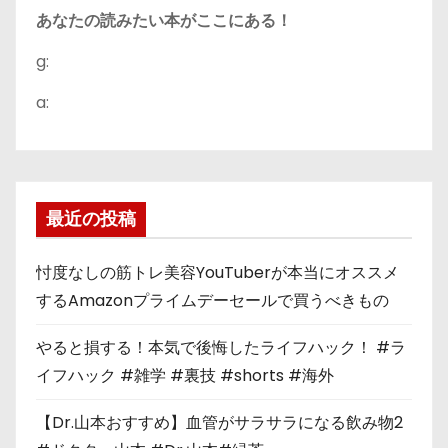
あなたの読みたい本がここにある！
g:
a:
最近の投稿
忖度なしの筋トレ美容YouTuberが本当にオススメ
するAmazonプライムデーセールで買うべきもの
やると損する！本気で後悔したライフハック！ #ラ
イフハック #雑学 #裏技 #shorts #海外
【Dr.山本おすすめ】血管がサラサラになる飲み物2