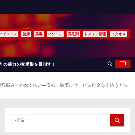
ードメイン
健康
美容
パソコン
育毛剤
ドメイン管理
イクオス
なたの能力の究極形を目指す！
銀行振込でのお支払い―安心・確実にサービス料金を支払う方法