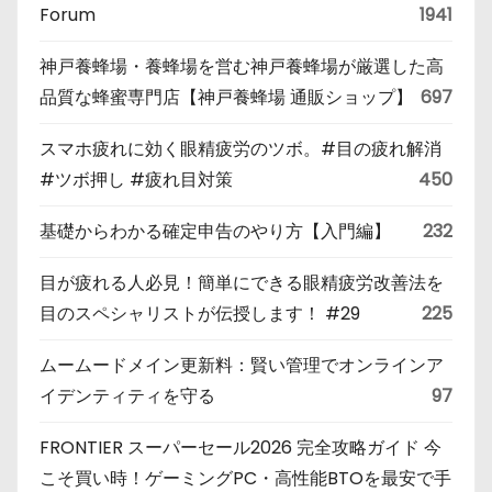
Forum
1941
神戸養蜂場・養蜂場を営む神戸養蜂場が厳選した高
品質な蜂蜜専門店【神戸養蜂場 通販ショップ】
697
スマホ疲れに効く眼精疲労のツボ。#目の疲れ解消
#ツボ押し #疲れ目対策
450
基礎からわかる確定申告のやり方【入門編】
232
目が疲れる人必見！簡単にできる眼精疲労改善法を
目のスペシャリストが伝授します！ #29
225
ムームードメイン更新料：賢い管理でオンラインア
イデンティティを守る
97
FRONTIER スーパーセール2026 完全攻略ガイド 今
こそ買い時！ゲーミングPC・高性能BTOを最安で手