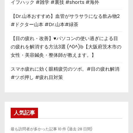
イフハック #雑学 #裏技 #shorts #海外
【Dr.山本おすすめ】血管がサラサラになる飲み物2
#ドクター山本 #Dr.山本#緑茶
【目の疲れ・改善】♥パソコンの使い過ぎによる目
の疲れを解消する方法3選 (^0^)b【大阪府茨木市の
女性・美容鍼灸・整体師が教えます。】
スマホ疲れに効く眼精疲労のツボ。#目の疲れ解消
#ツボ押し #疲れ目対策
人気記事
最も訪問者が多かった記事 10 件 (過去 28 日間)