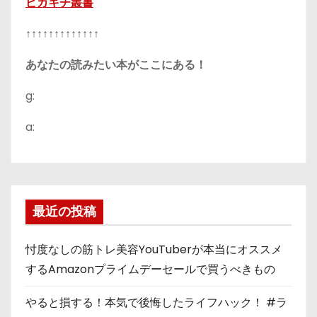
ピカキチ叢書
↑↑↑↑↑↑↑↑↑↑↑↑↑
あなたの読みたい本がここにある！
g:
a:
最近の投稿
忖度なしの筋トレ美容YouTuberが本当にオススメ
するAmazonプライムデーセールで買うべきもの
やると損する！本気で後悔したライフハック！ #ラ