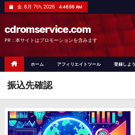
コ
金. 8月 7th, 2026
4:46:57 AM
ン
テ
cdromservice.com
ン
ツ
PR：本サイトはプロモーションを含みます
へ
ス
キ
ホーム
アフィリエイトツール
登録しよう
ッ
プ
振込先確認