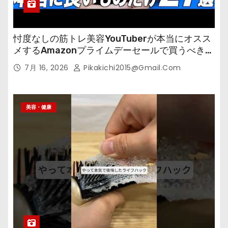
忖度なしの筋トレ美容YouTuberが本当にオスス
メするAmazonプライムデーセールで買うべきも
の
7月 16, 2026
Pikakichi2015@gmail.com
美容・健康