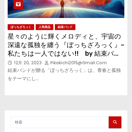
ぼっちざろっく
人気商品
結束バンド
星々のように輝くメロディと、宇宙の
深遠な孤独を纏う『ぼっちざろっく』–
私たちは一人ではない!! by 結束バン
ド
12月 20, 2023
Pikakichi2015@gmail.com
結束バンドが贈る「ぼっちざろっく」は、青春と孤独
をテーマにし…