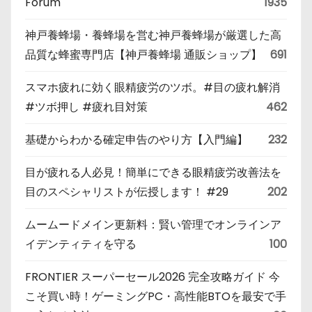
Forum
1935
神戸養蜂場・養蜂場を営む神戸養蜂場が厳選した高
品質な蜂蜜専門店【神戸養蜂場 通販ショップ】
691
スマホ疲れに効く眼精疲労のツボ。#目の疲れ解消
#ツボ押し #疲れ目対策
462
基礎からわかる確定申告のやり方【入門編】
232
目が疲れる人必見！簡単にできる眼精疲労改善法を
目のスペシャリストが伝授します！ #29
202
ムームードメイン更新料：賢い管理でオンラインア
イデンティティを守る
100
FRONTIER スーパーセール2026 完全攻略ガイド 今
こそ買い時！ゲーミングPC・高性能BTOを最安で手