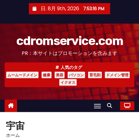
コ
日. 8月 9th, 2026
7:53:16 PM
ン
テ
ン
cdromservice.com
ツ
へ
PR：本サイトはプロモーションを含みます
ス
キ
人気のタグ
ッ
ムームードメイン
健康
美容
パソコン
育毛剤
ドメイン管理
プ
イクオス
宇宙
ホーム