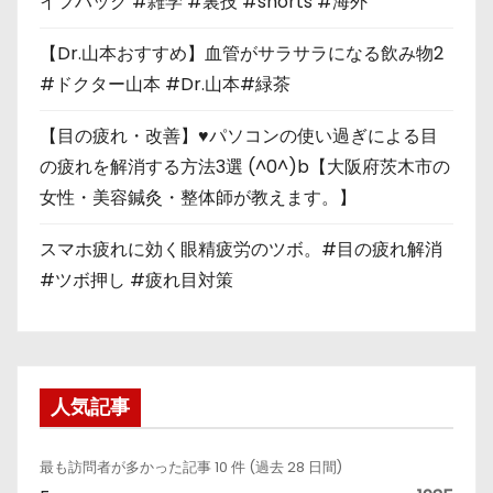
イフハック #雑学 #裏技 #shorts #海外
【Dr.山本おすすめ】血管がサラサラになる飲み物2
#ドクター山本 #Dr.山本#緑茶
【目の疲れ・改善】♥パソコンの使い過ぎによる目
の疲れを解消する方法3選 (^0^)b【大阪府茨木市の
女性・美容鍼灸・整体師が教えます。】
スマホ疲れに効く眼精疲労のツボ。#目の疲れ解消
#ツボ押し #疲れ目対策
人気記事
最も訪問者が多かった記事 10 件 (過去 28 日間)