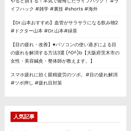
やると損する！本気で後悔したライフハック！ #ラ
イフハック #雑学 #裏技 #shorts #海外
【Dr.山本おすすめ】血管がサラサラになる飲み物2
#ドクター山本 #Dr.山本#緑茶
【目の疲れ・改善】♥パソコンの使い過ぎによる目
の疲れを解消する方法3選 (^0^)b【大阪府茨木市の
女性・美容鍼灸・整体師が教えます。】
スマホ疲れに効く眼精疲労のツボ。#目の疲れ解消
#ツボ押し #疲れ目対策
人気記事