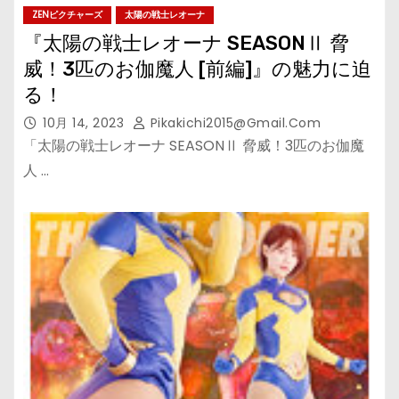
ZENピクチャーズ
太陽の戦士レオーナ
『太陽の戦士レオーナ SEASONⅡ 脅
威！3匹のお伽魔人 [前編]』の魅力に迫
る！
10月 14, 2023
Pikakichi2015@gmail.com
「太陽の戦士レオーナ SEASONⅡ 脅威！3匹のお伽魔
人 …