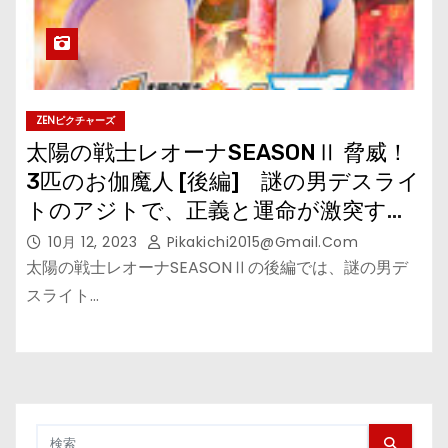
ZENピクチャーズ
太陽の戦士レオーナSEASONⅡ 脅威！
3匹のお伽魔人 [後編] 謎の男デスライ
トのアジトで、正義と運命が激突す
る！
10月 12, 2023
Pikakichi2015@gmail.com
太陽の戦士レオーナSEASONⅡの後編では、謎の男デ
スライト…