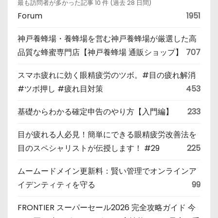
最も訪問者が多かった記事 10 件 (過去 28 日間)
Forum
1951
神戸養蜂場・養蜂場を営む神戸養蜂場が厳選した高
品質な蜂蜜専門店【神戸養蜂場 通販ショップ】
707
スマホ疲れに効く眼精疲労のツボ。#目の疲れ解消
#ツボ押し #疲れ目対策
453
基礎からわかる確定申告のやり方【入門編】
233
目が疲れる人必見！簡単にできる眼精疲労改善法を
目のスペシャリストが伝授します！ #29
225
ムームードメイン更新料：賢い管理でオンラインア
イデンティティを守る
99
FRONTIER スーパーセール2026 完全攻略ガイド 今