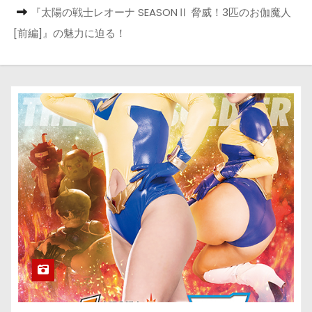
『太陽の戦士レオーナ SEASONⅡ 脅威！3匹のお伽魔人
[前編]』の魅力に迫る！