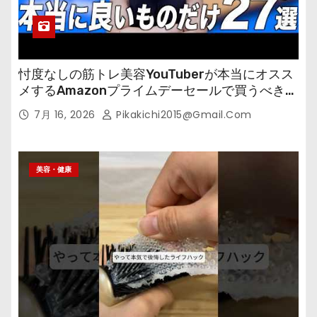
忖度なしの筋トレ美容YouTuberが本当にオスス
メするAmazonプライムデーセールで買うべきも
の
7月 16, 2026
Pikakichi2015@gmail.com
美容・健康