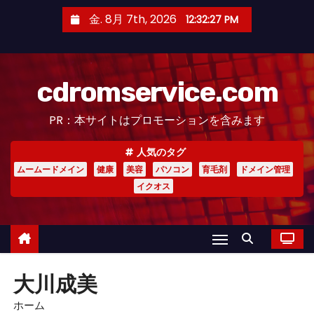
コ
金. 8月 7th, 2026
12:32:28 PM
ン
テ
ン
cdromservice.com
ツ
へ
PR：本サイトはプロモーションを含みます
ス
キ
人気のタグ
ッ
ムームードメイン
健康
美容
パソコン
育毛剤
ドメイン管理
プ
イクオス
大川成美
ホーム