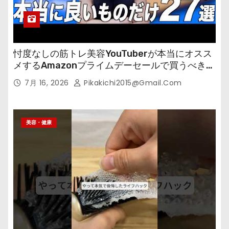
忖度なしの筋トレ美容YouTuberが本当にオスス
メするAmazonプライムデーセールで買うべきも
の
7月 16, 2026
Pikakichi2015@gmail.com
美容・健康