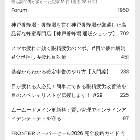
最も訪問者が多かった記事 10 件 (過去 28 日間)
Forum
1950
神戸養蜂場・養蜂場を営む神戸養蜂場が厳選した高
品質な蜂蜜専門店【神戸養蜂場 通販ショップ】
702
スマホ疲れに効く眼精疲労のツボ。#目の疲れ解消
#ツボ押し #疲れ目対策
451
基礎からわかる確定申告のやり方【入門編】
233
目が疲れる人必見！簡単にできる眼精疲労改善法を
目のスペシャリストが伝授します！ #29
225
ムームードメイン更新料：賢い管理でオンラインア
イデンティティを守る
97
FRONTIER スーパーセール2026 完全攻略ガイド 今