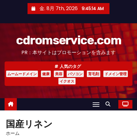
コ
金. 8月 7th, 2026
9:45:15 AM
ン
テ
ン
cdromservice.com
ツ
へ
PR：本サイトはプロモーションを含みます
ス
キ
人気のタグ
ッ
ムームードメイン
健康
美容
パソコン
育毛剤
ドメイン管理
プ
イクオス
国産リネン
ホーム