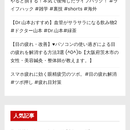
やると損する！本気で後悔したライフハック！ #ラ
イフハック #雑学 #裏技 #shorts #海外
【Dr.山本おすすめ】血管がサラサラになる飲み物2
#ドクター山本 #Dr.山本#緑茶
【目の疲れ・改善】♥パソコンの使い過ぎによる目
の疲れを解消する方法3選 (^0^)b【大阪府茨木市の
女性・美容鍼灸・整体師が教えます。】
スマホ疲れに効く眼精疲労のツボ。#目の疲れ解消
#ツボ押し #疲れ目対策
人気記事