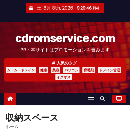
コ
土. 8月 8th, 2026
9:29:47 PM
ン
テ
ン
cdromservice.com
ツ
へ
PR：本サイトはプロモーションを含みます
ス
キ
人気のタグ
ッ
ムームードメイン
健康
美容
パソコン
育毛剤
ドメイン管理
プ
イクオス
収納スペース
ホーム