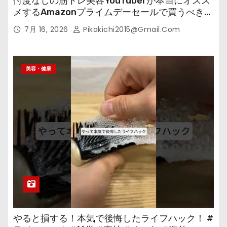
忖度なしの筋トレ美容YouTuberが本当にオスス
メするAmazonプライムデーセールで買うべきも
の
7月 16, 2026
Pikakichi2015@gmail.com
美容・健康
やると損する！本気で後悔したライフハック！ #