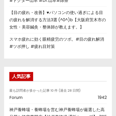
#ドクター山本 #Dr.山本#緑茶
【目の疲れ・改善】♥パソコンの使い過ぎによる目
の疲れを解消する方法3選 (^0^)b【大阪府茨木市の
女性・美容鍼灸・整体師が教えます。】
スマホ疲れに効く眼精疲労のツボ。#目の疲れ解消
#ツボ押し #疲れ目対策
人気記事
最も訪問者が多かった記事 10 件 (過去 28 日間)
Forum
1942
神戸養蜂場・養蜂場を営む神戸養蜂場が厳選した高