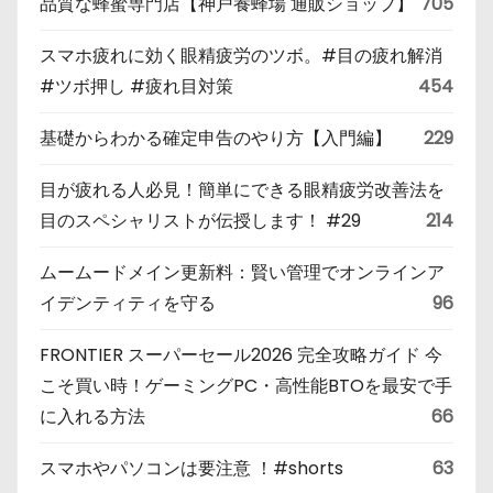
品質な蜂蜜専門店【神戸養蜂場 通販ショップ】
705
スマホ疲れに効く眼精疲労のツボ。#目の疲れ解消
#ツボ押し #疲れ目対策
454
基礎からわかる確定申告のやり方【入門編】
229
目が疲れる人必見！簡単にできる眼精疲労改善法を
目のスペシャリストが伝授します！ #29
214
ムームードメイン更新料：賢い管理でオンラインア
イデンティティを守る
96
FRONTIER スーパーセール2026 完全攻略ガイド 今
こそ買い時！ゲーミングPC・高性能BTOを最安で手
に入れる方法
66
スマホやパソコンは要注意 ！#shorts
63