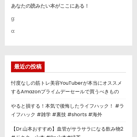
あなたの読みたい本がここにある！
g:
a:
最近の投稿
忖度なしの筋トレ美容YouTuberが本当にオススメ
するAmazonプライムデーセールで買うべきもの
やると損する！本気で後悔したライフハック！ #ラ
イフハック #雑学 #裏技 #shorts #海外
【Dr.山本おすすめ】血管がサラサラになる飲み物2