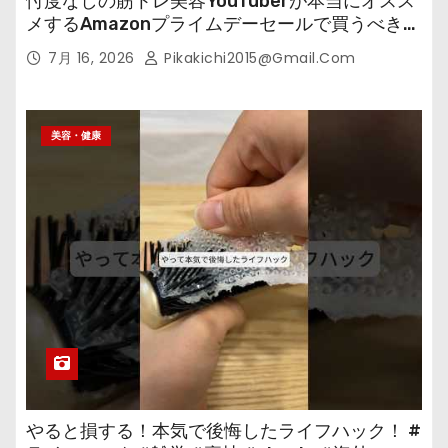
忖度なしの筋トレ美容YouTuberが本当にオスス
メするAmazonプライムデーセールで買うべきも
の
7月 16, 2026
Pikakichi2015@gmail.com
美容・健康
やると損する！本気で後悔したライフハック！ #