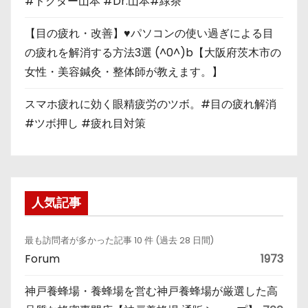
#ドクター山本 #Dr.山本#緑茶
【目の疲れ・改善】♥パソコンの使い過ぎによる目
の疲れを解消する方法3選 (^0^)b【大阪府茨木市の
女性・美容鍼灸・整体師が教えます。】
スマホ疲れに効く眼精疲労のツボ。#目の疲れ解消
#ツボ押し #疲れ目対策
人気記事
最も訪問者が多かった記事 10 件 (過去 28 日間)
Forum
1973
神戸養蜂場・養蜂場を営む神戸養蜂場が厳選した高